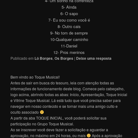
4- Um sonho na correnteza
5- Ainda
6- O sapo
7- Eu sou como você é
8- Outro cais
9- No tom de sempre
10-Qualquer caminho
11-Daniel
12- Pros meninos
Publicado em
Lô Borges
,
Os Borges
|
Deixe uma resposta
Bem vindo ao Toque Musical!
Antes de sair em busca do tesouro, leia com atenção todas as
informações de funcionamento deste blog. Comece pelo cabeçalho,
logo acima, abrindo todas as abas: Início, Apresentação, Toque Inicial
e Vitrine Toque Musical. Lá está tudo que você precisa saber para
navegar em nosso conteúdo e se tornar mais uma amigo culto e
oculto associado
A partir da aba TOQUE INICIAL, você poderá solicitar sua
participação no Grupo Toque Musical.
Ao se inscrever você deve fazer a solicitação e aguardar a
aprovação, no máximo em 24 horas, ou mais
Após a aprovação