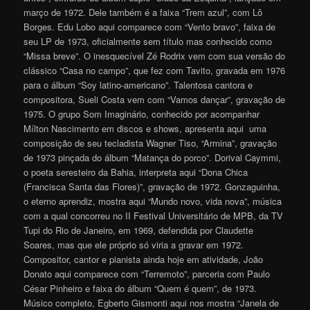
março de 1972. Dele também é a faixa “Trem azul”, com Lô
Borges. Edu Lobo aqui comparece com “Vento bravo”, faixa de
seu LP de 1973, oficialmente sem título mas conhecido como
“Missa breve”. O inesquecível Zé Rodrix vem com sua versão do
clássico “Casa no campo”, que fez com Tavito, gravada em 1976
para o álbum “Soy latino-americano”. Talentosa cantora e
compositora, Sueli Costa vem com “Vamos dançar”, gravação de
1975. O grupo Som Imaginário, conhecido por acompanhar
Mílton Nascimento em discos e shows, apresenta aqui uma
composição de seu tecladista Wagner Tiso, “Armina”, gravação
de 1973 pinçada do álbum “Matança do porco”. Dorival Caymmi,
o poeta seresteiro da Bahia, interpreta aqui “Dona Chica
(Francisca Santa das Flores)”, gravação de 1972. Gonzaguinha,
o eterno aprendiz, mostra aqui “Mundo novo, vida nova”, música
com a qual concorreu no II Festival Universitário de MPB, da TV
Tupi do Rio de Janeiro, em 1969, defendida por Claudette
Soares, mas que ele próprio só viria a gravar em 1972.
Compositor, cantor e pianista ainda hoje em atividade, João
Donato aqui comparece com “Terremoto”, parceria com Paulo
César Pinheiro e faixa do álbum “Quem é quem”, de 1973.
Músico completo, Egberto Gismonti aqui nos mostra “Janela de