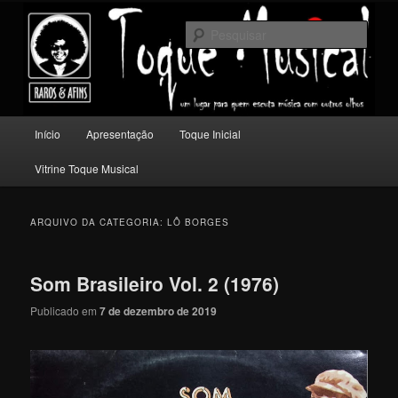
Pular
Pular
Um lugar para quem escuta música com outros olhos.
para
para
Pesqu
o
o
conteúdo
conteúdo
Toque Musical
principal
secundário
Menu
Início
Apresentação
Toque Inicial
principal
Vitrine Toque Musical
ARQUIVO DA CATEGORIA:
LÔ BORGES
Som Brasileiro Vol. 2 (1976)
Publicado em
7 de dezembro de 2019