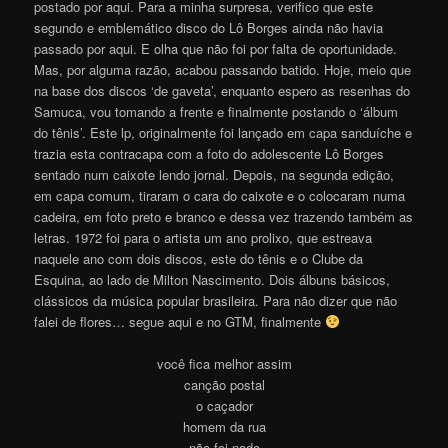
postado por aqui. Para a minha surpresa, verifico que este
segundo e emblemático disco do Lô Borges ainda não havia
passado por aqui. E olha que não foi por falta de oportunidade.
Mas, por alguma razão, acabou passando batido. Hoje, meio que
na base dos discos ‘de gaveta’, enquanto espero as resenhas do
Samuca, vou tomando a frente e finalmente postando o ‘álbum
do tênis’. Este lp, originalmente foi lançado em capa sanduíche e
trazia esta contracapa com a foto do adolescente Lô Borges
sentado num caixote lendo jornal. Depois, na segunda edição,
em capa comum, tiraram o cara do caixote e o colocaram numa
cadeira, em foto preto e branco e dessa vez trazendo também as
letras. 1972 foi para o artista um ano prolixo, que estreava
naquele ano com dois discos, este do tênis e o Clube da
Esquina, ao lado de Milton Nascimento. Dois álbuns básicos,
clássicos da música popular brasileira. Para não dizer que não
falei de flores… segue aqui e no GTM, finalmente
você fica melhor assim
canção postal
o caçador
homem da rua
não foi nada