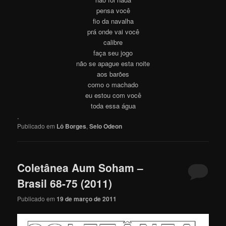
pensa você
fio da navalha
prá onde vai você
calibre
faça seu jogo
não se apague esta noite
aos barões
como o machado
eu estou com você
toda essa água
.
Publicado em
Lô Borges
,
Selo Odeon
Coletânea Aum Soham –
Brasil 68-75 (2011)
Publicado em
19 de março de 2011