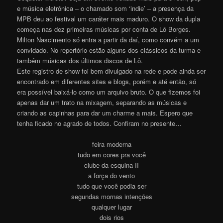
e música eletrônica – o chamado som ‘indie’ – a presença da
MPB deu ao festival um caráter mais maduro. O show da dupla
começa nas dez primeiras músicas por conta de Lô Borges.
Milton Nascimento só entra a partir da daí, como convém a um
convidado. No repertório estão alguns dos clássicos da turma e
também músicas dos últimos discos de Lô.
Este registro de show foi bem divulgado na rede e pode ainda ser
encontrado em diferentes sites e blogs, porém e até então, só
era possível baixá-lo como um arquivo bruto. O que fizemos foi
apenas dar um trato na mixagem, separando as músicas e
criando as capinhas para dar um charme a mais. Espero que
tenha ficado no agrado de todos. Confiram no presente…
feira moderna
tudo em cores pra você
clube da esquina II
a força do vento
tudo que você podia ser
segundas mornas intenções
qualquer lugar
dois rios