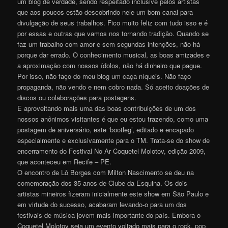
um blog de verdade, sendo respeitado inclusive pelos artistas
que aos poucos estão descobrindo nele um bom canal para
divulgação de seus trabalhos. Fico muito feliz com tudo isso e é
por essas e outras que vamos nos tornando tradição. Quando se
faz um trabalho com amor e sem segundas intenções, não há
porque dar errado. O conhecimento musical, as boas amizades e
a aproximação com nossos ídolos, não há dinheiro que pague.
Por isso, não faço do meu blog um caça níqueis. Não faço
propaganda, não vendo e nem cobro nada. Só aceito doações de
discos ou colaborações para postagens.
E aproveitando mais uma das boas contribuições de um dos
nossos anônimos visitantes é que eu estou trazendo, como uma
postagem de aniversário, este ‘bootleg’, editado e encapado
especialmente e exclusivamente para o TM. Trata-se do show de
encerramento do Festival No Ar Coquetel Molotov, edição 2009,
que aconteceu em Recife – PE.
O encontro de Lô Borges com Milton Nascimento se deu na
comemoração dos 35 anos de Clube da Esquina. Os dois
artistas mineiros fizeram inicialmente este show em São Paulo e
em virtude do sucesso, acabaram levando-o para um dos
festivais de música jovem mais importante do país. Embora o
Coquetel Molotov seja um evento voltado mais para o rock, pop