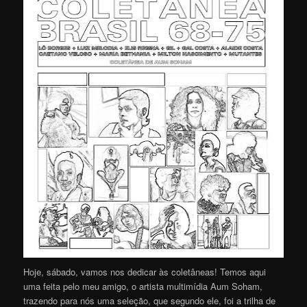
Hoje, sábado, vamos nos dedicar às coletâneas! Temos aqui
uma feita pelo meu amigo, o artista multimídia Aum Soham,
trazendo para nós uma seleção, que segundo ele, foi a trilha de