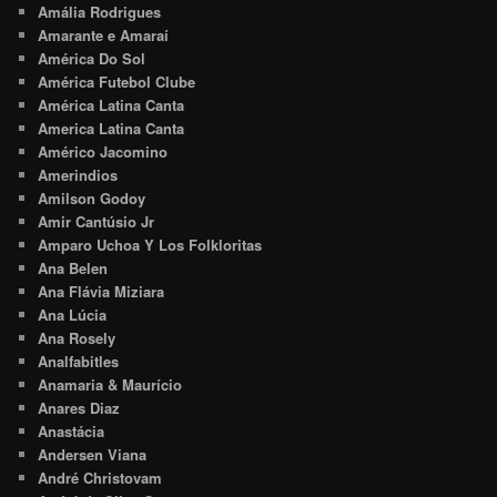
Amália Rodrigues
Amarante e Amaraí
América Do Sol
América Futebol Clube
América Latina Canta
America Latina Canta
Américo Jacomino
Amerindios
Amilson Godoy
Amir Cantúsio Jr
Amparo Uchoa Y Los Folkloritas
Ana Belen
Ana Flávia Miziara
Ana Lúcia
Ana Rosely
Analfabitles
Anamaria & Maurício
Anares Diaz
Anastácia
Andersen Viana
André Christovam