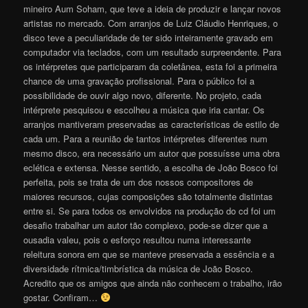
mineiro Aum Soham, que teve a ideia de produzir e lançar novos
artistas no mercado. Com arranjos de Luiz Cláudio Henriques, o
disco teve a peculiaridade de ter sido inteiramente gravado em
computador via teclados, com um resultado surpreendente. Para
os intérpretes que participaram da coletânea, esta foi a primeira
chance de uma gravação profissional. Para o público foi a
possibilidade de ouvir algo novo, diferente. No projeto, cada
intérprete pesquisou e escolheu a música que iria cantar. Os
arranjos mantiveram preservadas as características de estilo de
cada um. Para a reunião de tantos intérpretes diferentes num
mesmo disco, era necessário um autor que possuísse uma obra
eclética e extensa. Nesse sentido, a escolha de João Bosco foi
perfeita, pois se trata de um dos nossos compositores de
maiores recursos, cujas composições são totalmente distintas
entre si. Se para todos os envolvidos na produção do cd foi um
desafio trabalhar um autor tão complexo, pode-se dizer que a
ousadia valeu, pois o esforço resultou numa interessante
releitura sonora em que se manteve preservada a essência e a
diversidade rítmica/timbrística da música de João Bosco.
Acredito que os amigos que ainda não conhecem o trabalho, irão
gostar. Confiram…