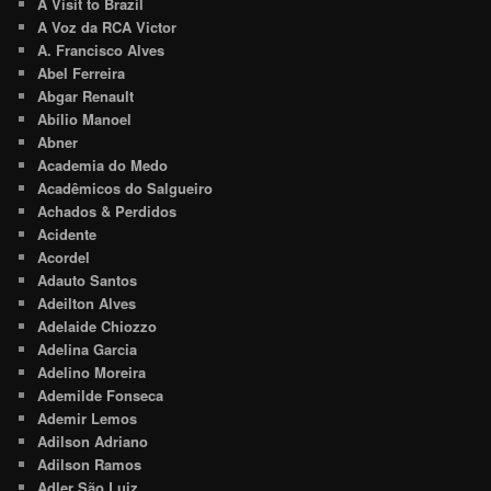
A Visit to Brazil
A Voz da RCA Victor
A. Francisco Alves
Abel Ferreira
Abgar Renault
Abílio Manoel
Abner
Academia do Medo
Acadêmicos do Salgueiro
Achados & Perdidos
Acidente
Acordel
Adauto Santos
Adeilton Alves
Adelaide Chiozzo
Adelina Garcia
Adelino Moreira
Ademilde Fonseca
Ademir Lemos
Adilson Adriano
Adilson Ramos
Adler São Luiz