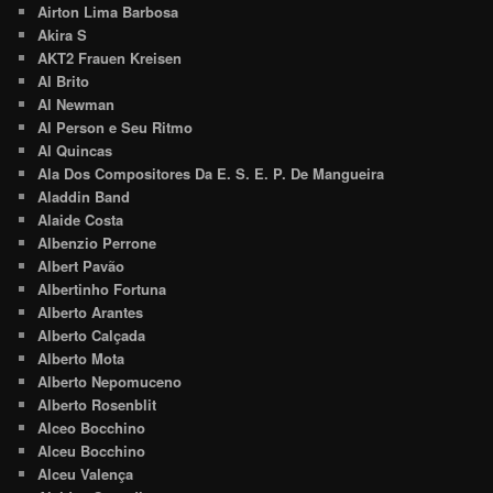
Airton Lima Barbosa
Akira S
AKT2 Frauen Kreisen
Al Brito
Al Newman
Al Person e Seu Ritmo
Al Quincas
Ala Dos Compositores Da E. S. E. P. De Mangueira
Aladdin Band
Alaide Costa
Albenzio Perrone
Albert Pavão
Albertinho Fortuna
Alberto Arantes
Alberto Calçada
Alberto Mota
Alberto Nepomuceno
Alberto Rosenblit
Alceo Bocchino
Alceu Bocchino
Alceu Valença