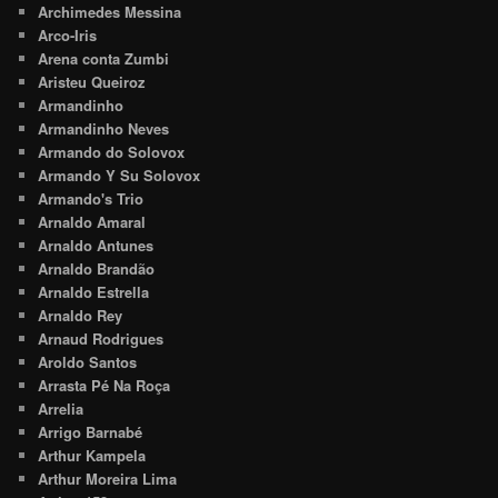
Archimedes Messina
Arco-Iris
Arena conta Zumbi
Aristeu Queiroz
Armandinho
Armandinho Neves
Armando do Solovox
Armando Y Su Solovox
Armando's Trio
Arnaldo Amaral
Arnaldo Antunes
Arnaldo Brandão
Arnaldo Estrella
Arnaldo Rey
Arnaud Rodrigues
Aroldo Santos
Arrasta Pé Na Roça
Arrelia
Arrigo Barnabé
Arthur Kampela
Arthur Moreira Lima