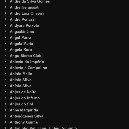
André da Silva Gomes
André Geraissati
André Luiz Oliveira
André Penazzi
Andyara Peixoto
Angaatãnàmú
Angel Parra
Angela Maria
Angela Roro
Angu Stereo Club
Aniceto do Império
Aniceto e Campolino
Anisio Mello
Anisio Silva
Anísio Silva
Anjos da Noite
Anjos do Inferno
Anjos do Sol
Anna Margarida
Antenógenes Silva
Anthony Guima
Antoninho Pellicciari E Seu Conjunto