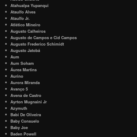
Atahualpa Yupanqui
Ataulfo Alves
Ataulfo Jr.
Atlético Mineiro
Augusto Calheiros
Augusto de Campos e Cid Campos
Augusto Frederico Schimidt
Augusto Jatobá
Aum
Aum Soham
Áurea Martins
Aurino
Aurora Miranda
Avanço 5
Avena de Castro
Ayrton Mugnaini Jr
Azymuth
Babi De Oliveira
Baby Consuelo
Baby Joe
Baden Powell