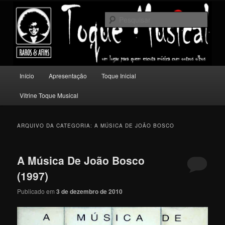
Pular
Pular
Um lugar para quem escuta música com outros olhos.
para
para
Pesqu
o
o
conteúdo
conteúdo
Toque Musical
principal
secundário
Menu
Início
Apresentação
Toque Inicial
principal
Vitrine Toque Musical
ARQUIVO DA CATEGORIA:
A MÚSICA DE JOÃO BOSCO
A Música De João Bosco
(1997)
Publicado em
3 de dezembro de 2010