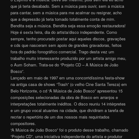
que já teria desabado. Sem a música para ouvir, sem a música
para cantar, sem a música para me acalmar ou resignar, acho
que a depressão já teria tomado totalmente conta de mim.
Bendita seja a música. Bendita seja essa emoção restauradora!
Hoje é sexta feira, dia do artista/disco independente. Como
sempre, tenho procurado postar aqui aqueles discos, gravações
e cds que nasceram sem apoio de grandes gravadoras, feitos
fora do padrão fonográfico comercial. Trago desta vez um
trabalho muito interessante produzido por um artista amigo meu,
o Aum Soham. Trata-se do “Projeto CD – A Música de João
Bosco”.
Lançado em maio de 1997 em uma concorridíssima festa-show
na antiga casa de shows “Trash” (o velho Cine Santa Tereza) em
Belo Horizonte, o cd “A Música de João Bosco” apresentou 15
composições selecionadas da obra de Bosco em arranjos e
interpretações totalmente inéditos. O disco reuniu 14 intérpretes
e um grupo vocal atuantes na cidade, que dividiram a tarefa de
recriar o repertório de um dos nossos mais requintados
compositores.
“A Música de João Bosco” foi o produto desse trabalho, chamado
“Projeto CD”, uma iniciativa independente do artista e produtor