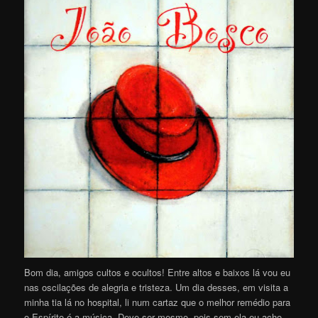
Bom dia, amigos cultos e ocultos! Entre altos e baixos lá vou eu
nas oscilações de alegria e tristeza. Um dia desses, em visita a
minha tia lá no hospital, li num cartaz que o melhor remédio para
o Espírito é a música. Deve ser mesmo, pois sem ela eu acho