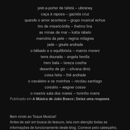
pret-a-porter de tafetá – ubiraney
caça à raposa – gaziela cruz
quando o amor acontece – grupo musical echus
tiro de misericórdia – thelmo lins
as minas de mar – katia rabelo
memória da pele – regina milagres
jade – gisele andrade
o bêbado e o equilibrista – marcio morani
terra dourada – angela ferolla
trem bala – tereza costha
desenho de giz – silvana diniz
coisa feita – thê andrade
o cavaleiro e os moinhos – nicolau santiago
corsário – wagner cosse
o mestre sala dos mares – toninho marra
Publicado em
A Música de João Bosco
|
Deixe uma resposta
Bem vindo ao Toque Musical!
Antes de sair em busca do tesouro, leia com atenção todas as
informações de funcionamento deste blog. Comece pelo cabeçalho,