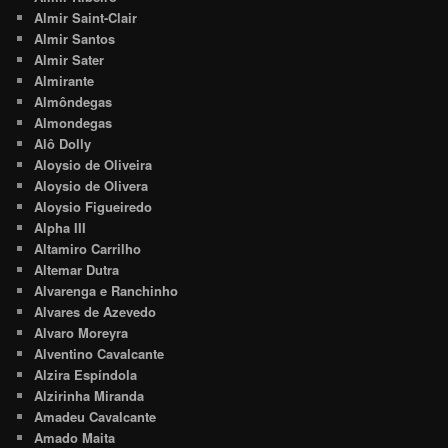
Almir Saint-Clair
Almir Santos
Almir Sater
Almirante
Almôndegas
Almondegas
Alô Dolly
Aloysio de Oliveira
Aloysio de Olivera
Aloysio Figueiredo
Alpha III
Altamiro Carrilho
Altemar Dutra
Alvarenga e Ranchinho
Alvares de Azevedo
Alvaro Moreyra
Alventino Cavalcante
Alzira Espíndola
Alzirinha Miranda
Amadeu Cavalcante
Amado Maita