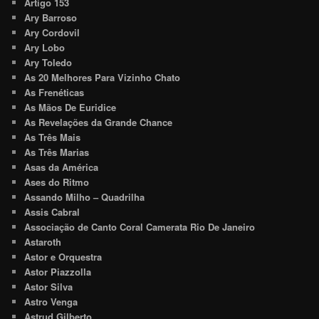
Artigo 153
Ary Barroso
Ary Cordovil
Ary Lobo
Ary Toledo
As 20 Melhores Para Vizinho Chato
As Frenéticas
As Mãos De Euridice
As Revelações da Grande Chance
As Três Mais
As Três Marias
Asas da América
Ases do Ritmo
Assando Milho – Quadrilha
Assis Cabral
Associação de Canto Coral Camerata Rio De Janeiro
Astaroth
Astor e Orquestra
Astor Piazzolla
Astor Silva
Astro Venga
Astrud Gilberto