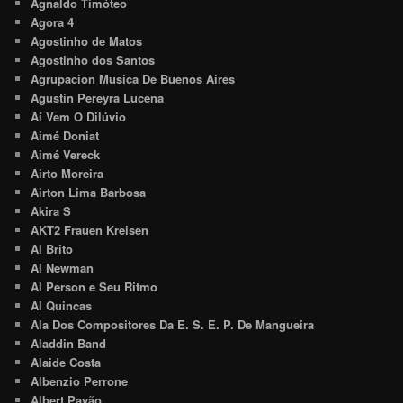
Agnaldo Timóteo
Agora 4
Agostinho de Matos
Agostinho dos Santos
Agrupacion Musica De Buenos Aires
Agustin Pereyra Lucena
Aí Vem O Dilúvio
Aimé Doniat
Aimé Vereck
Airto Moreira
Airton Lima Barbosa
Akira S
AKT2 Frauen Kreisen
Al Brito
Al Newman
Al Person e Seu Ritmo
Al Quincas
Ala Dos Compositores Da E. S. E. P. De Mangueira
Aladdin Band
Alaide Costa
Albenzio Perrone
Albert Pavão