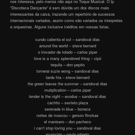
nos interessa, pelo menos não aqui no Toque Musical. O lp
“Discoteca Dançante” é sem dúvida um dos discos mais
interessantes da caixa, trazendo um repertório de sucessos
internacionais variados, assim como são variados os interpretes
e orquestras. Alguns inclusive inéditos em nossas lista
s
.
cundo calienta el sol – sandoval dias
around the world – steve bernard
o trovador de toledo – carlos piper
love is a many splendored thing – cipó
tequila – don pepito
tornerai suzie wong – sandoval dias
tarde fria – steve bernard
the green leaves the summer – sandoval dias
mutiplication – carlos piper
tender is the night – exodus – sandoval dias
cachito – sexteto plaza
serenade in blue – boneca
noites de moscou – gerson flinckas
el manisero – don pacheco
i can’t stop loving you – sandoval dias
murmúrio – paulo roberto