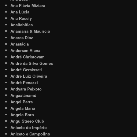
Ana Flávia Miziara
Ana Lúcia
Ana Rosely
Analfabitles
Anamaria & Maurício
Anares Diaz
Anastácia
Andersen Viana
André Christovam
André da Silva Gomes
André Geraissati
André Luiz Oliveira
André Penazzi
Andyara Peixoto
Angaatãnàmú
Angel Parra
Angela Maria
Angela Roro
Angu Stereo Club
Aniceto do Império
Aniceto e Campolino