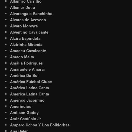
Altamiro Carrilho
Altemar Dutra
Alvarenga e Ranchinho
Alvares de Azevedo
Alvaro Moreyra
Alventino Cavalcante
Alzira Espíndola
Alzirinha Miranda
Amadeu Cavalcante
Amado Maita
Amália Rodrigues
Amarante e Amaraí
América Do Sol
América Futebol Clube
América Latina Canta
America Latina Canta
Américo Jacomino
Amerindios
Amilson Godoy
Amir Cantúsio Jr
Amparo Uchoa Y Los Folkloritas
Ana Belen