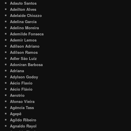
Adauto Santos
Adeilton Alves
Adelaide Chiozzo
Adelina Garcia
Adelino Moreira
Ademilde Fonseca
Ademir Lemos
Adilson Adriano
Adilson Ramos
Adler São Luiz
Adoniran Barbosa
Adriana
Adylson Godoy
Aécio Flavio
Aécio Flávio
Aerotrio
Afonso Vieira
Agência Tass
Agepê
Agildo Ribeiro
Agnaldo Rayol