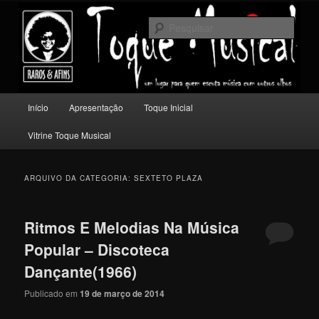
Pular
Pular
Um lugar para quem escuta música com outros olhos.
para
para
Pesqu
o
o
conteúdo
conteúdo
Toque Musical
principal
secundário
Menu
Início
Apresentação
Toque Inicial
principal
Vitrine Toque Musical
ARQUIVO DA CATEGORIA:
SEXTETO PLAZA
Ritmos E Melodias Na Música
Popular – Discoteca
Dançante(1966)
Publicado em
19 de março de 2014