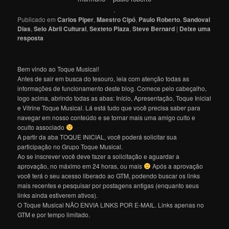
.
Publicado em
Carlos Piper
,
Maestro Cipó
,
Paulo Roberto
,
Sandoval
Dias
,
Selo Abril Cultural
,
Sexteto Plaza
,
Steve Bernard
|
Deixe uma
resposta
Bem vindo ao Toque Musical!
Antes de sair em busca do tesouro, leia com atenção todas as
informações de funcionamento deste blog. Comece pelo cabeçalho,
logo acima, abrindo todas as abas: Início, Apresentação, Toque Inicial
e Vitrine Toque Musical. Lá está tudo que você precisa saber para
navegar em nosso conteúdo e se tornar mais uma amigo culto e
oculto associado
A partir da aba TOQUE INICIAL, você poderá solicitar sua
participação no Grupo Toque Musical.
Ao se inscrever você deve fazer a solicitação e aguardar a
aprovação, no máximo em 24 horas, ou mais
Após a aprovação
você terá o seu acesso liberado ao GTM, podendo buscar os links
mais recentes e pesquisar por postagens antigas (enquanto seus
links ainda estiverem ativos).
O Toque Musical NÃO ENVIA LINKS POR E-MAIL. Links apenas no
GTM e por tempo limitado.