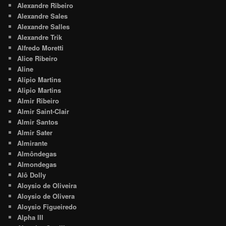
Alexandre Ribeiro
Alexandre Sales
Alexandre Salles
Alexandre Trik
Alfredo Moretti
Alice Ribeiro
Aline
Alípio Martins
Alipio Martins
Almir Ribeiro
Almir Saint-Clair
Almir Santos
Almir Sater
Almirante
Almôndegas
Almondegas
Alô Dolly
Aloysio de Oliveira
Aloysio de Olivera
Aloysio Figueiredo
Alpha III