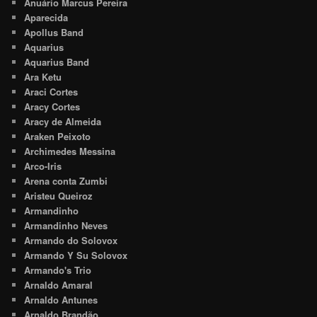
Anuário Marcus Pereira
Aparecida
Apollus Band
Aquarius
Aquarius Band
Ara Ketu
Araci Cortes
Aracy Cortes
Aracy de Almeida
Araken Peixoto
Archimedes Messina
Arco-Iris
Arena conta Zumbi
Aristeu Queiroz
Armandinho
Armandinho Neves
Armando do Solovox
Armando Y Su Solovox
Armando's Trio
Arnaldo Amaral
Arnaldo Antunes
Arnaldo Brandão