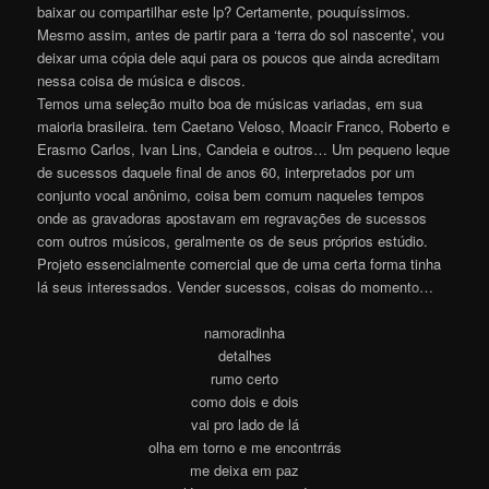
baixar ou compartilhar este lp? Certamente, pouquíssimos.
Mesmo assim, antes de partir para a ‘terra do sol nascente’, vou
deixar uma cópia dele aqui para os poucos que ainda acreditam
nessa coisa de música e discos.
Temos uma seleção muito boa de músicas variadas, em sua
maioria brasileira. tem Caetano Veloso, Moacir Franco, Roberto e
Erasmo Carlos, Ivan Lins, Candeia e outros… Um pequeno leque
de sucessos daquele final de anos 60, interpretados por um
conjunto vocal anônimo, coisa bem comum naqueles tempos
onde as gravadoras apostavam em regravações de sucessos
com outros músicos, geralmente os de seus próprios estúdio.
Projeto essencialmente comercial que de uma certa forma tinha
lá seus interessados. Vender sucessos, coisas do moment
o
…
namoradinha
detalhes
rumo certo
como dois e dois
vai pro lado de lá
olha em torno e me encontrrás
me deixa em paz