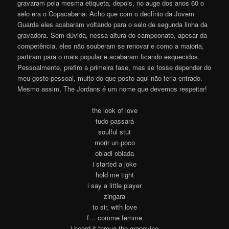
gravaram pela mesma etiqueta, depois, no auge dos anos 60 o
selo era o Copacabana. Acho que com o declínio da Jovem
Guarda eles acabaram voltando para o selo de segunda linha da
gravadora. Sem dúvida, nessa altura do campeonato, apesar da
competência, eles não souberam se renovar e como a maioria,
partiram para o mais popular e acabaram ficando esquecidos.
Pessoalmente, prefiro a primeira fase, mas se fosse depender do
meu gosto pessoal, muito do que posto aqui não teria entrado.
Mesmo assim, The Jordans é um nome que devemos respeita
r
!
the look of love
tudo passará
soulful stut
morir un poco
obladi oblada
i started a joke
hold me tight
i say a little player
zingara
to sir, with love
f… comme femme
i heard it throug the grapevine