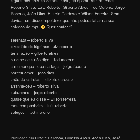
alguns dos artistas de seu ‘cast’, da época. Assim temos
Roberto Silva, Luiz Roberto, Gilberto Alves, Ted Moreno, Jorge
Roberto, João Dias, Elizete Cardoso e Wilson Ferreira. Sem
dúvida, um disco imperdível que não poderá faltar na sua
coleção de mp3
Quer conferir?
serenata – roberto silva
o vestido de lágrimas- luiz roberto
tens razão – gilberto alves
o nome dela não digo – ted moreno
a mulher que ficou na taça – jorge roberto
por teu amor – joão dias
chão de estrelas – elizete cardoso
arranha-céu – roberto silva
suburbana – jorge roberto
quase que eu disse – wilson ferreira
meu companheiro – luiz roberto
soluços – ted moreno
.
Publicado em
Elizete Cardoso
,
Gilberto Alves
,
João Dias
,
José