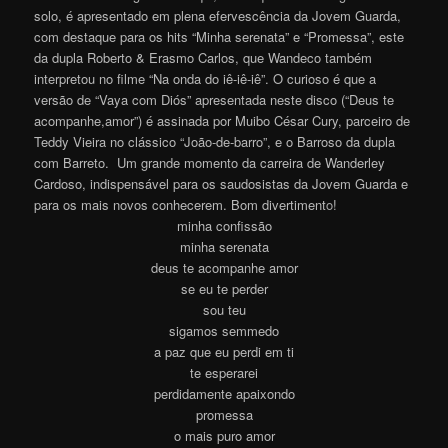
solo, é apresentado em plena efervescência da Jovem Guarda,
com destaque para os hits “Minha serenata” e “Promessa”, este
da dupla Roberto & Erasmo Carlos, que Wandeco também
interpretou no filme “Na onda do iê-iê-iê”. O curioso é que a
versão de “Vaya com Diós” apresentada neste disco (“Deus te
acompanhe,amor”) é assinada por Muibo César Cury, parceiro de
Teddy Vieira no clássico “João-de-barro”, e o Barroso da dupla
com Barreto. Um grande momento da carreira de Wanderley
Cardoso, indispensável para os saudosistas da Jovem Guarda e
para os mais novos conhecerem. Bom divertiment
o
!
minha confissão
minha serenata
deus te acompanhe amor
se eu te perder
sou teu
sigamos semmedo
a paz que eu perdi em ti
te esperarei
perdidamente apaixondo
promessa
o mais puro amor