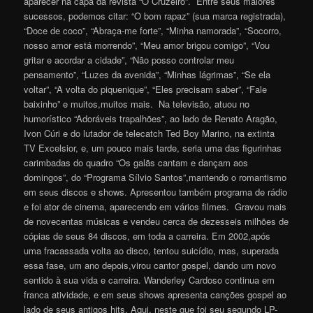
aparecer na capa da revista “O Cruzeiro”. Entre seus maiores
sucessos, podemos citar: “O bom rapaz” (sua marca registrada),
“Doce de coco”, “Abraça-me forte”, “Minha namorada”, “Socorro,
nosso amor está morrendo”, “Meu amor brigou comigo”, “Vou
gritar e acordar a cidade”, “Não posso controlar meu
pensamento”, “Luzes da avenida”, “Minhas lágrimas”, “Se ela
voltar”, “A volta do piquenique”, “Eles precisam saber”, “Fale
baixinho” e muitos,muitos mais. Na televisão, atuou no
humorístico “Adoráveis trapalhões”, ao lado de Renato Aragão,
Ivon Cúri e do lutador de telecatch Ted Boy Marino, na extinta
TV Excelsior, e, um pouco mais tarde, seria uma das figurinhas
carimbadas do quadro “Os galãs cantam e dançam aos
domingos”, do “Programa Sílvio Santos”,mantendo o romantismo
em seus discos e shows. Apresentou também programa de rádio
e foi ator de cinema, aparecendo em vários filmes. Gravou mais
de novecentas músicas e vendeu cerca de dezesseis milhões de
cópias de seus 84 discos, em toda a carreira. Em 2002,após
uma fracassada volta ao disco, tentou suicídio, mas, superada
essa fase, um ano depois,virou cantor gospel, dando um novo
sentido à sua vida e carreira. Wanderley Cardoso continua em
franca atividade, e em seus shows apresenta canções gospel ao
lado de seus antigos hits. Aqui, neste que foi seu segundo LP-