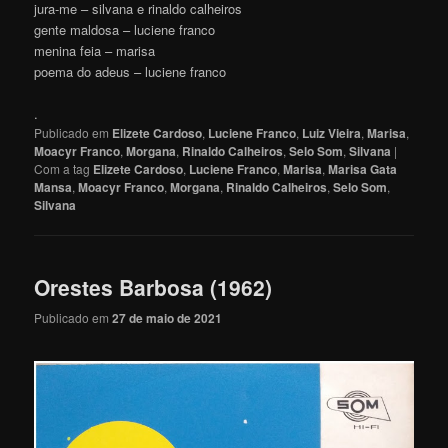
jura-me – silvana e rinaldo calheiros
gente maldosa – luciene franco
menina feia – marisa
poema do adeus – luciene franco
.
Publicado em
Elizete Cardoso
,
Luciene Franco
,
Luiz Vieira
,
Marisa
,
Moacyr Franco
,
Morgana
,
Rinaldo Calheiros
,
Selo Som
,
Silvana
|
Com a tag
Elizete Cardoso
,
Luciene Franco
,
Marisa
,
Marisa Gata
Mansa
,
Moacyr Franco
,
Morgana
,
Rinaldo Calheiros
,
Selo Som
,
Silvana
Orestes Barbosa (1962)
Publicado em
27 de maio de 2021