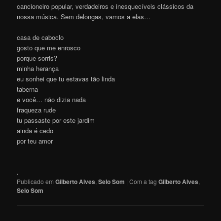
cancioneiro popular, verdadeiros e inesquecíveis clássicos da
nossa música. Sem delongas, vamos a elas…
casa de caboclo
gosto que me enrosco
porque sorris?
minha herança
eu sonhei que tu estavas tão linda
taberna
e você… não dizia nada
fraqueza rude
tu passaste por este jardim
ainda é cedo
por teu amor
.
Publicado em
Gilberto Alves
,
Selo Som
|
Com a tag
Gilberto Alves
,
Selo Som