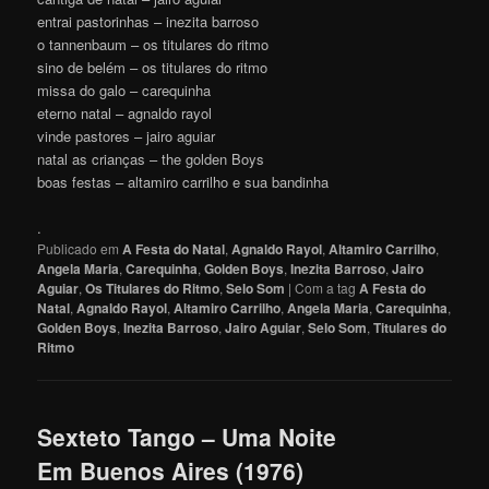
entrai pastorinhas – inezita barroso
o tannenbaum – os titulares do ritmo
sino de belém – os titulares do ritmo
missa do galo – carequinha
eterno natal – agnaldo rayol
vinde pastores – jairo aguiar
natal as crianças – the golden Boys
boas festas – altamiro carrilho e sua bandinha
.
Publicado em
A Festa do Natal
,
Agnaldo Rayol
,
Altamiro Carrilho
,
Angela Maria
,
Carequinha
,
Golden Boys
,
Inezita Barroso
,
Jairo
Aguiar
,
Os Titulares do Ritmo
,
Selo Som
|
Com a tag
A Festa do
Natal
,
Agnaldo Rayol
,
Altamiro Carrilho
,
Angela Maria
,
Carequinha
,
Golden Boys
,
Inezita Barroso
,
Jairo Aguiar
,
Selo Som
,
Titulares do
Ritmo
Sexteto Tango – Uma Noite
Em Buenos Aires (1976)