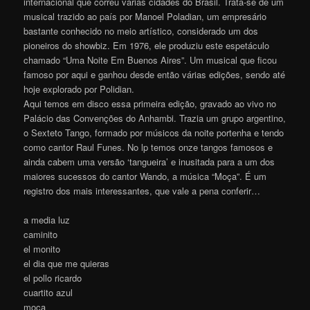
internacional que correu várias cidades do Brasil. Trata-se de um
musical trazido ao país por Manoel Poladian, um empresário
bastante conhecido no meio artístico, considerado um dos
pioneiros do showbiz. Em 1976, ele produziu este espetáculo
chamado “Uma Noite Em Buenos Aires”. Um musical que ficou
famoso por aqui e ganhou desde então várias edições, sendo até
hoje explorado por Polidian.
Aqui temos em disco essa primeira edição, gravado ao vivo no
Palácio das Convenções do Anhambi. Trazia um grupo argentino,
o Sexteto Tango, formado por músicos da noite portenha e tendo
como cantor Raul Funes. No lp temos onze tangos famosos e
ainda cabem uma versão ‘tangueira’ e inusitada para a um dos
maiores sucessos do cantor Wando, a música “Moça”. É um
registro dos mais interessantes, que vale a pena conferir…
a media luz
caminito
el monito
el dia que me quieras
el pollo ricardo
cuartito azul
moça