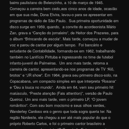
bairro paulistano do Belenzinho, a 10 de março de 1945.
Começou a carreira bem cedo,aos cinco anos de idade, ocasião
em que sua mãe, Dona Elvira, levou-o para se apresentar em
programas de rádio de São Paulo. Sua primeira oportunidade em
disco surge em 1959, quando, a convite do acordeonista Mário
Zan, grava a “Canção do jornaleiro”, de Heitor dos Prazeres, para
o álbum “Brincando de escola”. Mais tarde, começou a mudar de
voz e parou de cantar por algum tempo. Foi bancário e
estudante de Contabilidade, formando-se em 1962, trabalhando
também no Lanifício Pirituba e ingressando no time de futebol
infanto-juvenil do Palmeiras. Um ano mais tarde, retoma a
carreira de cantor, apresentando-se nos programas de TV “Alô,
brotos” e “JR show”. Em 1964, grava seu primeiro disco-solo, na
Copacabana, um compacto simples em que interpreta “Rosana”
e “Deu a louca no mundo”. Ainda em 64, vem seu primeiro hit
maiúsculo, “Preste atenção (Fais attention)”, versão de Paulo
Queiroz. Um ano mais tarde, vem o primeiro LP, “O jovem
romântico”. Com seu bom mocismo e seus olhos verdes,
Wanderley Cardoso era o genro que toda sogra queria ter. Na
região Nordeste, ele chegou a ser até mais popular do que o
próprio Roberto Carlos, e foi o primeiro cantor brasileiro a