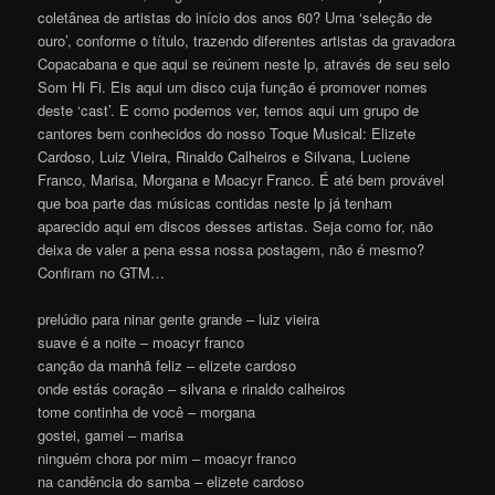
coletânea de artistas do início dos anos 60? Uma ‘seleção de
ouro’, conforme o título, trazendo diferentes artistas da gravadora
Copacabana e que aqui se reúnem neste lp, através de seu selo
Som Hi Fi. Eis aqui um disco cuja função é promover nomes
deste ‘cast’. E como podemos ver, temos aqui um grupo de
cantores bem conhecidos do nosso Toque Musical: Elizete
Cardoso, Luiz Vieira, Rinaldo Calheiros e Silvana, Luciene
Franco, Marisa, Morgana e Moacyr Franco. É até bem provável
que boa parte das músicas contidas neste lp já tenham
aparecido aqui em discos desses artistas. Seja como for, não
deixa de valer a pena essa nossa postagem, não é mesmo?
Confiram no GTM…
prelúdio para ninar gente grande – luiz vieira
suave é a noite – moacyr franco
canção da manhã feliz – elizete cardoso
onde estás coração – silvana e rinaldo calheiros
tome continha de você – morgana
gostei, gamei – marisa
ninguém chora por mim – moacyr franco
na candência do samba – elizete cardoso