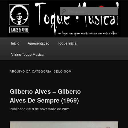
Pular
Pular
Um lugar para quem escuta música com outros olhos.
para
para
Pesqu
o
o
conteúdo
conteúdo
Toque Musical
principal
secundário
Menu
Início
Apresentação
Toque Inicial
principal
Vitrine Toque Musical
ARQUIVO DA CATEGORIA:
SELO SOM
Gilberto Alves – Gilberto
Alves De Sempre (1969)
Publicado em
9 de novembro de 2021