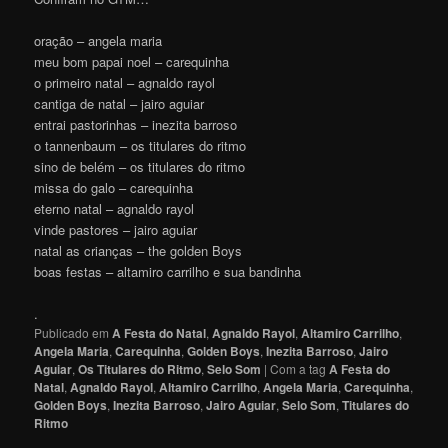
oração – angela maria
meu bom papai noel – carequinha
o primeiro natal – agnaldo rayol
cantiga de natal – jairo aguiar
entrai pastorinhas – inezita barroso
o tannenbaum – os titulares do ritmo
sino de belém – os titulares do ritmo
missa do galo – carequinha
eterno natal – agnaldo rayol
vinde pastores – jairo aguiar
natal as crianças – the golden Boys
boas festas – altamiro carrilho e sua bandinha
.
Publicado em
A Festa do Natal
,
Agnaldo Rayol
,
Altamiro Carrilho
,
Angela Maria
,
Carequinha
,
Golden Boys
,
Inezita Barroso
,
Jairo
Aguiar
,
Os Titulares do Ritmo
,
Selo Som
|
Com a tag
A Festa do
Natal
,
Agnaldo Rayol
,
Altamiro Carrilho
,
Angela Maria
,
Carequinha
,
Golden Boys
,
Inezita Barroso
,
Jairo Aguiar
,
Selo Som
,
Titulares do
Ritmo