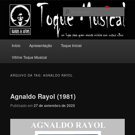
Pular
Pular
Um lugar para quem escuta música com outros olhos.
para
para
Pesqu
o
o
conteúdo
conteúdo
Toque Musical
principal
secundário
Menu
Início
Apresentação
Toque Inicial
principal
Vitrine Toque Musical
ARQUIVO DA TAG:
AGNALDO RAYOL
Agnaldo Rayol (1981)
Publicado em
27 de setembro de 2025