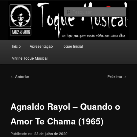
Pular
Um lugar para quem escuta música com outros olhos.
para
Pesqu
o
conteúdo
Toque Musical
principal
Menu
Início
Apresentação
Toque Inicial
principal
Vitrine Toque Musical
Navegação
←
Anterior
Próximo
→
de
posts
Agnaldo Rayol – Quando o
Amor Te Chama (1965)
Publicado em
23 de julho de 2020