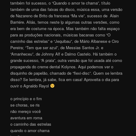
também foi sucesso, o “Quando o amor te chama”, título
também de uma das faixas do disco, música essa, uma versão
de Nazareno de Brito da francesa “Ma vie”, sucesso de Alain
Barriére. Aliás, temos neste lp algumas outras versões, como
era bem de costume na época. Mas também não falta espaço
para as produções nacionais, músicas bacanas como “O
caminho das estrelas” e “Jequibau”, de Mário Albanese e Ciro
Pereira; “Tem que ser azul”, de Messias Santos Jr. e
“Amanheceu”, de Johnny Alf e Dalmo Castelo. Há também o
grande sucesso, “A praia”, outra versão que foi usada até como
propaganda do creme dental Kolynos. Aqui podemos ver o
disquinho de papelão, chamado de “flexi-disc”. Quem se lembra
disso? Se lembra, já sabe, fica em casa! Aproveita o dia para
ouvir o Agnaldo Rayol
o princípio e o fim
se choras, se ris
não mereço você
aventura em roma
o caminho das estrelas
quando o amor chama