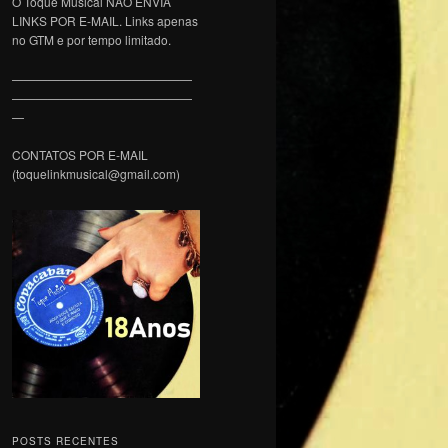
O Toque Musical NÃO ENVIA
LINKS POR E-MAIL. Links apenas
no GTM e por tempo limitado.
———————————————
———————————————
—
CONTATOS POR E-MAIL
(toquelinkmusical@gmail.com)
POSTS RECENTES