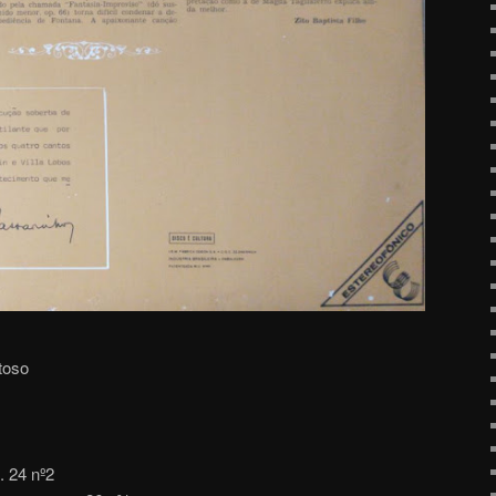
toso
. 24 nº2