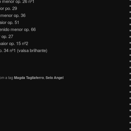
o menor op. 26 nº1
or po. 29
 menor op. 36
ior op. 51
enido menor op. 66
 op. 27
aior op. 15 nº2
. 34 nº1 (valsa brilhante)
om a tag
Magda Tagliaferro
,
Selo Angel