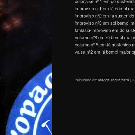
polonaise nº 1 em dó sustenid
improviso nº1 em lá bemol mai
improviso nº2 em fá sustenido
improviso nº3 em sol bemol ma
fantasia-improviso em dó sust
noturno nº8 em ré bemol maior
noturno nº 5 em fá sustenido m
valsa nº2 em lá bemol maior op
.
Publicado em
Magda Tagliaferro
|
C