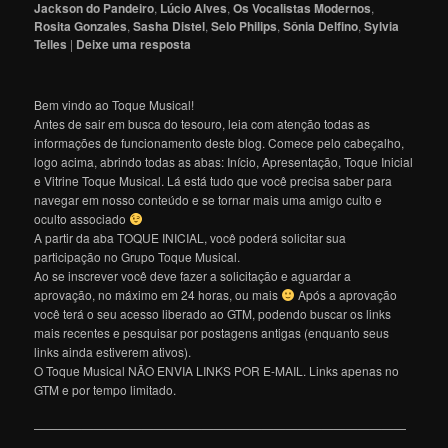
Jackson do Pandeiro
,
Lúcio Alves
,
Os Vocalistas Modernos
,
Rosita Gonzales
,
Sasha Distel
,
Selo Philips
,
Sônia Delfino
,
Sylvia
Telles
|
Deixe uma resposta
Bem vindo ao Toque Musical!
Antes de sair em busca do tesouro, leia com atenção todas as
informações de funcionamento deste blog. Comece pelo cabeçalho,
logo acima, abrindo todas as abas: Início, Apresentação, Toque Inicial
e Vitrine Toque Musical. Lá está tudo que você precisa saber para
navegar em nosso conteúdo e se tornar mais uma amigo culto e
oculto associado
A partir da aba TOQUE INICIAL, você poderá solicitar sua
participação no Grupo Toque Musical.
Ao se inscrever você deve fazer a solicitação e aguardar a
aprovação, no máximo em 24 horas, ou mais
Após a aprovação
você terá o seu acesso liberado ao GTM, podendo buscar os links
mais recentes e pesquisar por postagens antigas (enquanto seus
links ainda estiverem ativos).
O Toque Musical NÃO ENVIA LINKS POR E-MAIL. Links apenas no
GTM e por tempo limitado.
———————————————————————————————