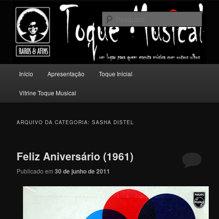
Pular
Pular
Um lugar para quem escuta música com outros olhos.
para
para
Pesqu
o
o
conteúdo
conteúdo
Toque Musical
principal
secundário
Menu
Início
Apresentação
Toque Inicial
principal
Vitrine Toque Musical
ARQUIVO DA CATEGORIA:
SASHA DISTEL
Feliz Aniversário (1961)
Publicado em
30 de junho de 2011