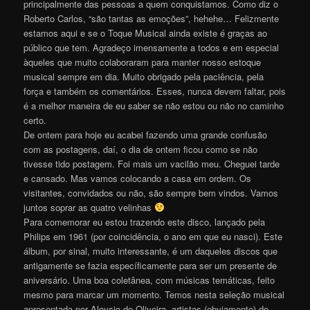
principalmente das pessoas a quem conquistamos. Como diz o
Roberto Carlos, “são tantas as emoções”, hehehe… Felizmente
estamos aqui e se o Toque Musical ainda existe é graças ao
público que tem. Agradeço imensamente a todos e em especial
àqueles que muito colaboraram para manter nosso estoque
musical sempre em dia. Muito obrigado pela paciência, pela
força e também os comentários. Esses, nunca devem faltar, pois
é a melhor maneira de eu saber se não estou ou não no caminho
certo.
De ontem para hoje eu acabei fazendo uma grande confusão
com as postagens, daí, o dia de ontem ficou como se não
tivesse tido postagem. Foi mais um vacilão meu. Cheguei tarde
e cansado. Mas vamos colocando a casa em ordem. Os
visitantes, convidados ou não, são sempre bem vindos. Vamos
juntos soprar as quatro velinhas
Para comemorar eu estou trazendo este disco, lançado pela
Philips em 1961 (por coincidência, o ano em que eu nasci). Este
álbum, por sinal, muito interessante, é um daqueles discos que
antigamente se fazia específicamente para ser um presente de
aniversário. Uma boa coletânea, com músicas temáticas, feito
mesmo para marcar um momento. Temos nesta seleção musical
apresentada por Aloysio de Oliveira, artistas (obviamente) do