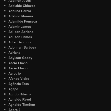
Adeilton Alves
Adelaide Chiozzo
Adelina Garcia
Adelino Moreira
Ademilde Fonseca
Ademir Lemos
Adilson Adriano
Adilson Ramos
Adler São Luiz
Adoniran Barbosa
Adriana
Adylson Godoy
Aécio Flavio
Aécio Flávio
Aerotrio
Afonso Vieira
Agência Tass
Agepê
Agildo Ribeiro
Agnaldo Rayol
Agnaldo Timóteo
Agora 4