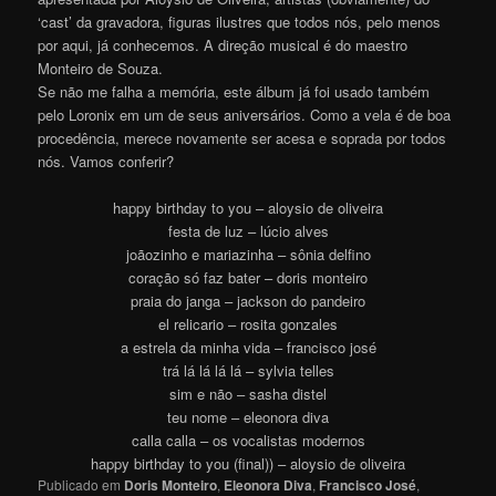
‘cast’ da gravadora, figuras ilustres que todos nós, pelo menos
por aqui, já conhecemos. A direção musical é do maestro
Monteiro de Souza.
Se não me falha a memória, este álbum já foi usado também
pelo Loronix em um de seus aniversários. Como a vela é de boa
procedência, merece novamente ser acesa e soprada por todos
nós. Vamos conferir?
happy birthday to you – aloysio de oliveira
festa de luz – lúcio alves
joãozinho e mariazinha – sônia delfino
coração só faz bater – doris monteiro
praia do janga – jackson do pandeiro
el relicario – rosita gonzales
a estrela da minha vida – francisco josé
trá lá lá lá lá – sylvia telles
sim e não – sasha distel
teu nome – eleonora diva
calla calla – os vocalistas modernos
happy birthday to you (final)) – aloysio de oliveira
Publicado em
Doris Monteiro
,
Eleonora Diva
,
Francisco José
,