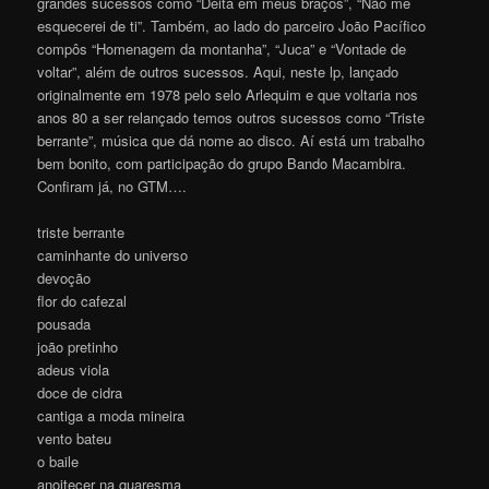
grandes sucessos como “Deita em meus braços”, “Não me
esquecerei de ti”. Também, ao lado do parceiro João Pacífico
compôs “Homenagem da montanha”, “Juca” e “Vontade de
voltar”, além de outros sucessos. Aqui, neste lp, lançado
originalmente em 1978 pelo selo Arlequim e que voltaria nos
anos 80 a ser relançado temos outros sucessos como “Triste
berrante”, música que dá nome ao disco. Aí está um trabalho
bem bonito, com participação do grupo Bando Macambira.
Confiram já, no GTM….
triste berrante
caminhante do universo
devoção
flor do cafezal
pousada
joão pretinho
adeus viola
doce de cidra
cantiga a moda mineira
vento bateu
o baile
anoitecer na quaresma