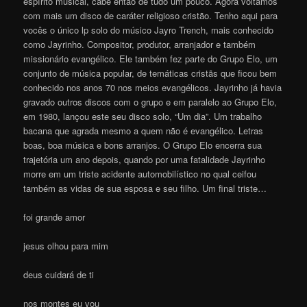
espírito musical, cabe então de tudo um pouco. Agora voltamos
com mais um disco de caráter religioso cristão. Tenho aqui para
vocês o único lp solo do músico Jayro Trench, mais conhecido
como Jayrinho. Compositor, produtor, arranjador e também
missionário evangélico. Ele também fez parte do Grupo Elo, um
conjunto de música popular, de temáticas cristãs que ficou bem
conhecido nos anos 70 nos meios evangélicos. Jayrinho já havia
gravado outros discos com o grupo e em paralelo ao Grupo Elo,
em 1980, lançou este seu disco solo, “Um dia”. Um trabalho
bacana que agrada mesmo a quem não é evangélico. Letras
boas, boa música e bons arranjos. O Grupo Elo encerra sua
trajetória um ano depois, quando por uma fatalidade Jayrinho
morre em um triste acidente automobilístico no qual ceifou
também as vidas de sua esposa e seu filho. Um final triste…
foi grande amor
jesus olhou para mim
deus cuidará de ti
nos montes eu vou