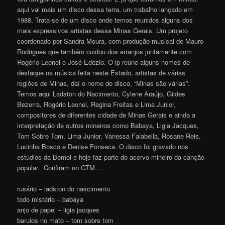
aqui vai mais um disco dessa terra, um trabalho lançado em
1988. Trata-se de um disco onde temos reunidos alguns dos
mais expressivos artistas dessa Minas Gerais. Um projeto
coordenado por Sandra Moura, com produção musical de Mauro
Rodrigues que também cuidou dos arranjos juntamente com
Rogério Leonel e José Edézio. O lp reúne alguns nomes de
destaque na música feita neste Estado, artistas de várias
regiões de Minas, daí o nome do disco, “Minas são várias”.
Temos aqui Ladston do Nacimento, Cylene Araújo, Gildes
Bezerra, Rogério Leonel, Regina Freitas e Lima Junior,
compositores de diferentes cidade de Minas Gerais e ainda a
interpretação de outros mineiros como Babaya, Ligia Jacques,
Tom Sobre Tom, Lima Junior, Vanessa Falabella, Rosane Reis,
Lucinha Bosco e Denise Fonseca. O disco foi gravado nos
estúdios da Bemol e hoje faz parte do acervo mineiro da canção
popular. Confiram no GTM…
rusário – ladston do nascimento
todo mistério – babaya
anjo de papel – ligia jacques
baruios no mato – tom sobre tom