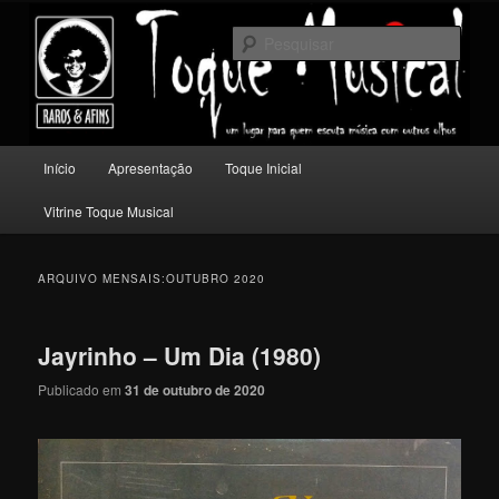
Pular
Pular
Um lugar para quem escuta música com outros olhos.
para
para
Pesqu
o
o
conteúdo
conteúdo
Toque Musical
principal
secundário
Menu
Início
Apresentação
Toque Inicial
principal
Vitrine Toque Musical
ARQUIVO MENSAIS:
OUTUBRO 2020
Jayrinho – Um Dia (1980)
Publicado em
31 de outubro de 2020