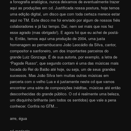
a fonografia analógica, nunca deixamos de eventualmente trazer
aqui as produções em cd. Justificada nossa postura, hoje temos
uma edição digital, um disco que com toda certeza merece estar
aqui no TM. Este disco me foi enviado por algum de nossos fiéis
colaboradores e já faz tempo. Daí, nem sei mais que nos fez
esse agrado (mas obrigado!). E agora foi que eu achei de postá-
lo. Então, temos aqui uma produção de 2004, uma justa
homenagem ao pernambucano João Leocádio da Silva, cantor,
compositor e sanfoneiro, um dos importantes parceiros do
grande Luiz Gonzaga. É de sua autoria, por exemplo, a letra de
“Pagode Russo”, que segundo contam é uma das músicas mais
tocada do Rei do Baião até hoje, ou seja, um de seus grandes
sucessos. Mas João Silva tem muitas outras músicas em
parceria com o velho Lua e é justamente neste cd que vamos
encontrar uma série de composições inéditas, músicas até então
desconhecidas do grande público. O cd é realmente uma beleza,
um disquinho brilhante (em todos os sentidos) que vale a pena
conhecer. Confira no GTM…
arre, égua
sá maricota