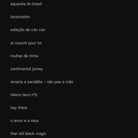
aquarela do brasil
locomotion
seleção de can can
ai mourrir pour toi
mulher de trinta
sentimental jorney
arrasta a sandália – não poe a mão
teleco teco nº2
hey there
o amor e a rosa
that old black magic