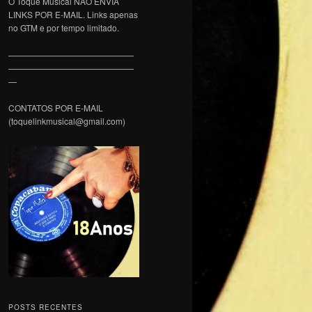
O Toque Musical NÃO ENVIA
LINKS POR E-MAIL. Links apenas
no GTM e por tempo limitado.
———————————————
———————————————
—
CONTATOS POR E-MAIL
(toquelinkmusical@gmail.com)
POSTS RECENTES