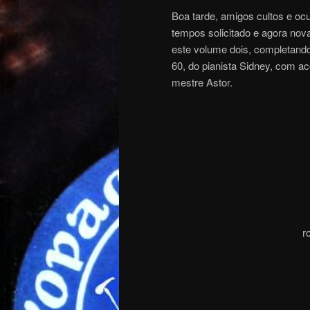
Boa tarde, amigos cultos e ocu
tempos solicitado e agora no
este volume dois, completando
60, do pianista Sidney, com a
mestre Asto
r
.
r