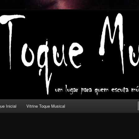
ica com outros olhos.
l
ue Inicial
Vitrine Toque Musical