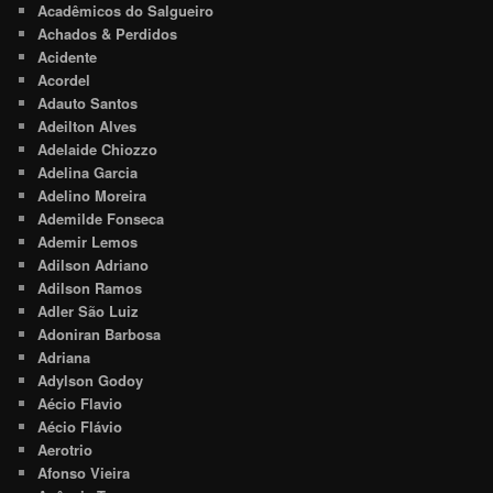
Acadêmicos do Salgueiro
Achados & Perdidos
Acidente
Acordel
Adauto Santos
Adeilton Alves
Adelaide Chiozzo
Adelina Garcia
Adelino Moreira
Ademilde Fonseca
Ademir Lemos
Adilson Adriano
Adilson Ramos
Adler São Luiz
Adoniran Barbosa
Adriana
Adylson Godoy
Aécio Flavio
Aécio Flávio
Aerotrio
Afonso Vieira