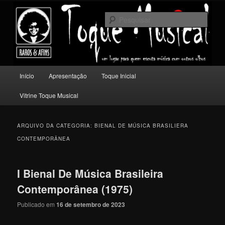
Pular
Pular
Um lugar para quem escuta música com outros olhos.
para
para
Pesqu
o
o
conteúdo
conteúdo
Toque Musical
principal
secundário
Menu
Início
Apresentação
Toque Inicial
principal
Vitrine Toque Musical
ARQUIVO DA CATEGORIA:
BIENAL DE MÚSICA BRASILIERA
CONTEMPORÂNEA
I Bienal De Música Brasileira
Contemporânea (1975)
Publicado em
16 de setembro de 2023