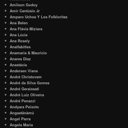
Amilson Godoy
Amir Cantúsio Jr
Amparo Uchoa Y Los Folkloritas
Ana Belen
Ana Flávia Miziara
Ana Lúcia
Ana Rosely
Analfabitles
Anamaria & Maurício
Anares Diaz
Anastácia
Andersen Viana
André Christovam
André da Silva Gomes
André Geraissati
André Luiz Oliveira
André Penazzi
Andyara Peixoto
Angaatãnàmú
Angel Parra
Angela Maria