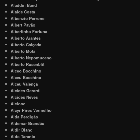
Aladdin Band
Alaide Costa
Albenzio Perrone
Albert Pavão
Albertinho Fortuna
Alberto Arantes
Alberto Calçada
Alberto Mota
Alberto Nepomuceno
Alberto Rosenblit
Alceo Bocchino
Alceu Bocchino
Alceu Valença
Alcides Gerardi
Alcides Neves
Alcione
Alcyr Pires Vermelho
Alda Perdigão
Aldemar Brandão
Aldir Blanc
Aldo Taranto