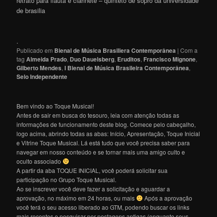
retrato para flauta e clarinete – quinteto de sopro da universidade
de brasilia
.
Publicado em
Bienal de Música Brasiliera Contemporânea
|
Com a
tag
Almeida Prado
,
Duo Dauelsberg
,
Eruditos
,
Francisco Mignone
,
Gilberto Mendes
,
I Bienal de Música Brasileira Contemporânea
,
Selo Independente
Bem vindo ao Toque Musical!
Antes de sair em busca do tesouro, leia com atenção todas as
informações de funcionamento deste blog. Comece pelo cabeçalho,
logo acima, abrindo todas as abas: Início, Apresentação, Toque Inicial
e Vitrine Toque Musical. Lá está tudo que você precisa saber para
navegar em nosso conteúdo e se tornar mais uma amigo culto e
oculto associado
A partir da aba TOQUE INICIAL, você poderá solicitar sua
participação no Grupo Toque Musical.
Ao se inscrever você deve fazer a solicitação e aguardar a
aprovação, no máximo em 24 horas, ou mais
Após a aprovação
você terá o seu acesso liberado ao GTM, podendo buscar os links
mais recentes e pesquisar por postagens antigas (enquanto seus