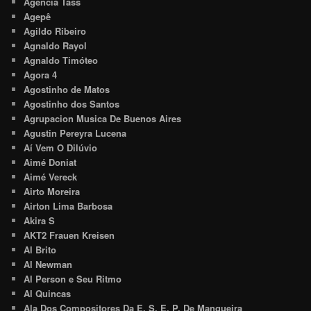
Agência Tass
Agepê
Agildo Ribeiro
Agnaldo Rayol
Agnaldo Timóteo
Agora 4
Agostinho de Matos
Agostinho dos Santos
Agrupacion Musica De Buenos Aires
Agustin Pereyra Lucena
Aí Vem O Dilúvio
Aimé Doniat
Aimé Vereck
Airto Moreira
Airton Lima Barbosa
Akira S
AKT2 Frauen Kreisen
Al Brito
Al Newman
Al Person e Seu Ritmo
Al Quincas
Ala Dos Compositores Da E. S. E. P. De Mangueira