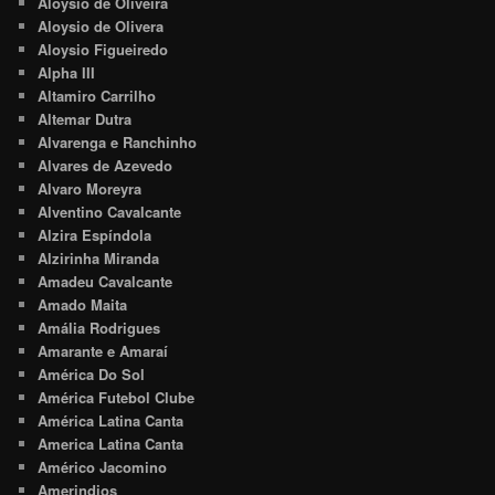
Aloysio de Oliveira
Aloysio de Olivera
Aloysio Figueiredo
Alpha III
Altamiro Carrilho
Altemar Dutra
Alvarenga e Ranchinho
Alvares de Azevedo
Alvaro Moreyra
Alventino Cavalcante
Alzira Espíndola
Alzirinha Miranda
Amadeu Cavalcante
Amado Maita
Amália Rodrigues
Amarante e Amaraí
América Do Sol
América Futebol Clube
América Latina Canta
America Latina Canta
Américo Jacomino
Amerindios