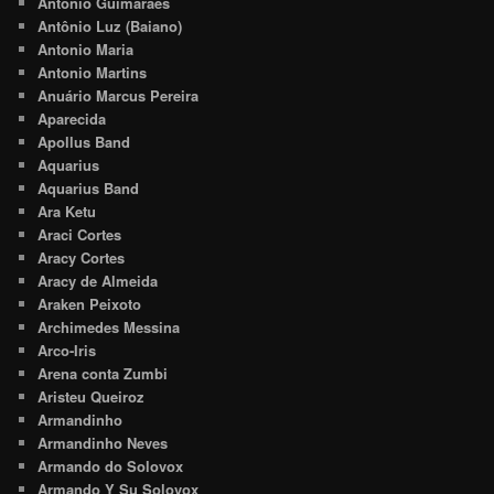
Antônio Guimarães
Antônio Luz (Baiano)
Antonio Maria
Antonio Martins
Anuário Marcus Pereira
Aparecida
Apollus Band
Aquarius
Aquarius Band
Ara Ketu
Araci Cortes
Aracy Cortes
Aracy de Almeida
Araken Peixoto
Archimedes Messina
Arco-Iris
Arena conta Zumbi
Aristeu Queiroz
Armandinho
Armandinho Neves
Armando do Solovox
Armando Y Su Solovox