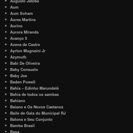
Augusto Jatobá
Aum
Aum Soham
Áurea Martins
Aurino
Aurora Miranda
Avanço 5
Avena de Castro
Ayrton Mugnaini Jr
Azymuth
Babi De Oliveira
Baby Consuelo
Baby Joe
Baden Powell
Bahia – Edinho Marundelê
Bahia de todos os sambas
Bahiano
Baiano e Os Novos Caetanos
Baile de Gala do Municipal RJ
Balona e Seu Conjunto
Bamba Brasil
Bana