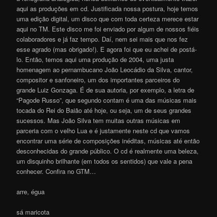
aqui as produções em cd. Justificada nossa postura, hoje temos
uma edição digital, um disco que com toda certeza merece estar
aqui no TM. Este disco me foi enviado por algum de nossos fiéis
colaboradores e já faz tempo. Daí, nem sei mais que nos fez
esse agrado (mas obrigado!). E agora foi que eu achei de postá-
lo. Então, temos aqui uma produção de 2004, uma justa
homenagem ao pernambucano João Leocádio da Silva, cantor,
compositor e sanfoneiro, um dos importantes parceiros do
grande Luiz Gonzaga. É de sua autoria, por exemplo, a letra de
“Pagode Russo”, que segundo contam é uma das músicas mais
tocada do Rei do Baião até hoje, ou seja, um de seus grandes
sucessos. Mas João Silva tem muitas outras músicas em
parceria com o velho Lua e é justamente neste cd que vamos
encontrar uma série de composições inéditas, músicas até então
desconhecidas do grande público. O cd é realmente uma beleza,
um disquinho brilhante (em todos os sentidos) que vale a pena
conhecer. Confira no GTM…
arre, égua
sá maricota