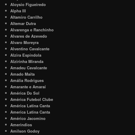
Aloysio Figueiredo
Alpha III
Altamiro Carrilho
Altemar Dutra
Alvarenga e Ranchinho
Alvares de Azevedo
Alvaro Moreyra
Alventino Cavalcante
Alzira Espíndola
Alzirinha Miranda
Amadeu Cavalcante
Amado Maita
Amália Rodrigues
Amarante e Amaraí
América Do Sol
América Futebol Clube
América Latina Canta
America Latina Canta
Américo Jacomino
Amerindios
Amilson Godoy