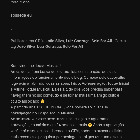
rosa e ana
sossega eu
.
Publicado em
CD's
,
João Silva
,
Luiz Gonzaga
,
Selo For All
|
Com a
tag
João Silva
,
Luiz Gonzaga
,
Selo For All
Bem vindo ao Toque Musical!
Antes de sair em busca do tesouro, leia com atenção todas as
informações de funcionamento deste blog. Comece pelo cabeçalho,
logo acima, abrindo todas as abas: Início, Apresentação, Toque Inicial
e Vitrine Toque Musical. Lá está tudo que você precisa saber para
navegar em nosso conteúdo e se tornar mais uma amigo culto e
oculto associado
A partir da aba TOQUE INICIAL, você poderá solicitar sua
participação no Grupo Toque Musical.
Ao se inscrever você deve fazer a solicitação e aguardar a
aprovação, no máximo em 24 horas, ou mais
Após a aprovação
você terá o seu acesso liberado ao GTM, podendo buscar os links
mais recentes e pesquisar por postagens antigas (enquanto seus