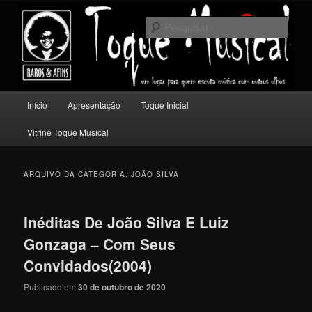
Pular
Pular
Um lugar para quem escuta música com outros olhos.
para
para
Pesqu
o
o
conteúdo
conteúdo
Toque Musical
principal
secundário
Menu
Início
Apresentação
Toque Inicial
principal
Vitrine Toque Musical
ARQUIVO DA CATEGORIA:
JOÃO SILVA
Inéditas De João Silva E Luiz
Gonzaga – Com Seus
Convidados(2004)
Publicado em
30 de outubro de 2020