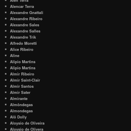
Alen Terra
Alencar Terra
Alexandre Gnattali
Alexandre Ribeiro
Alexandre Sales
Alexandre Salles
Alexandre Trik
Alfredo Moretti
Alice Ribeiro
Aline
Alípio Martins
Alipio Martins
Almir Ribeiro
Almir Saint-Clair
Almir Santos
Almir Sater
Almirante
Almôndegas
Almondegas
Alô Dolly
Aloysio de Oliveira
Aloysio de Olivera