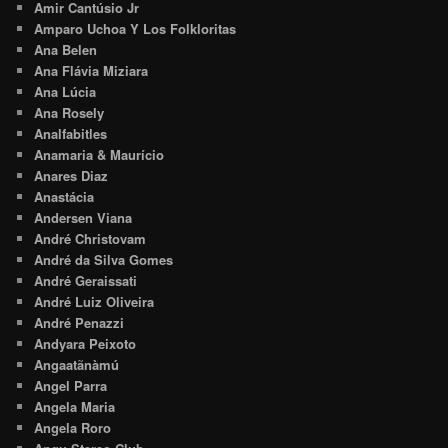
Amir Cantúsio Jr
Amparo Uchoa Y Los Folkloritas
Ana Belen
Ana Flávia Miziara
Ana Lúcia
Ana Rosely
Analfabitles
Anamaria & Maurício
Anares Diaz
Anastácia
Andersen Viana
André Christovam
André da Silva Gomes
André Geraissati
André Luiz Oliveira
André Penazzi
Andyara Peixoto
Angaatãnàmú
Angel Parra
Angela Maria
Angela Roro