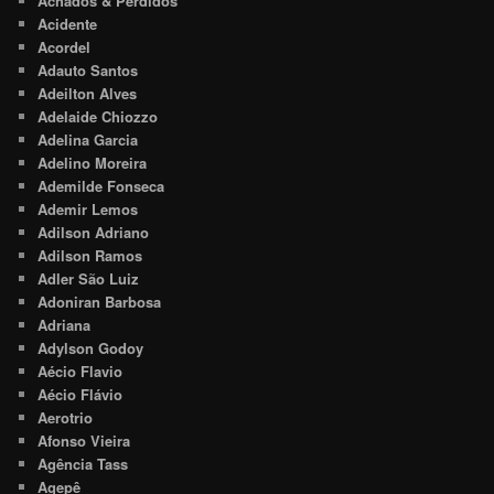
Achados & Perdidos
Acidente
Acordel
Adauto Santos
Adeilton Alves
Adelaide Chiozzo
Adelina Garcia
Adelino Moreira
Ademilde Fonseca
Ademir Lemos
Adilson Adriano
Adilson Ramos
Adler São Luiz
Adoniran Barbosa
Adriana
Adylson Godoy
Aécio Flavio
Aécio Flávio
Aerotrio
Afonso Vieira
Agência Tass
Agepê