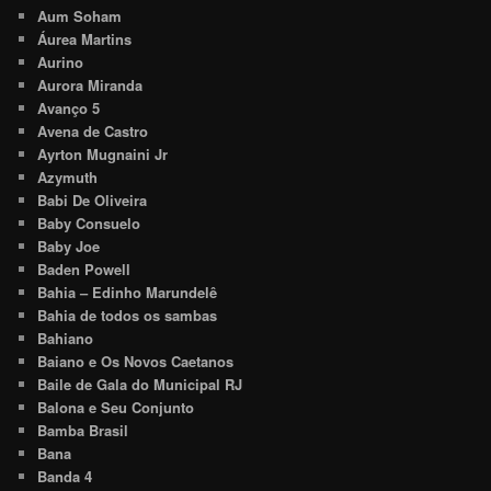
Aum Soham
Áurea Martins
Aurino
Aurora Miranda
Avanço 5
Avena de Castro
Ayrton Mugnaini Jr
Azymuth
Babi De Oliveira
Baby Consuelo
Baby Joe
Baden Powell
Bahia – Edinho Marundelê
Bahia de todos os sambas
Bahiano
Baiano e Os Novos Caetanos
Baile de Gala do Municipal RJ
Balona e Seu Conjunto
Bamba Brasil
Bana
Banda 4