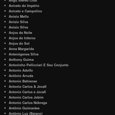
Angu Stereo Club
Aniceto do Império
Aniceto e Campolino
Anisio Mello
Anisio Silva
Anísio Silva
Anjos da Noite
Anjos do Inferno
Anjos do Sol
Anna Margarida
Antenógenes Silva
Anthony Guima
Antoninho Pellicciari E Seu Conjunto
Antonio Adolfo
Antônio Arruda
Antonio Bahiense
Antonio Carlos & Jocafi
Antonio Carlos e Jocafi
Antonio Carlos Jobim
Antonio Carlos Nóbrega
Antônio Guimarães
Antônio Luz (Baiano)