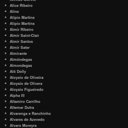
Alice Ribeiro
Aline
Alípio Martins
Alipio Martins
Almir Ribeiro
Almir Saint-Clair
Almir Santos
Almir Sater
Almirante
Almôndegas
Almondegas
Alô Dolly
Aloysio de Oliveira
Aloysio de Olivera
Aloysio Figueiredo
Alpha III
Altamiro Carrilho
Altemar Dutra
Alvarenga e Ranchinho
Alvares de Azevedo
Alvaro Moreyra