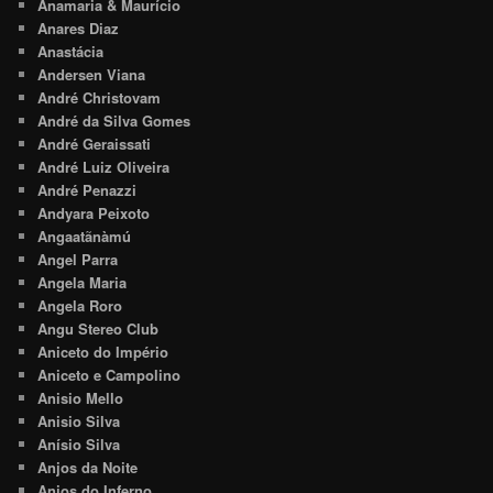
Anamaria & Maurício
Anares Diaz
Anastácia
Andersen Viana
André Christovam
André da Silva Gomes
André Geraissati
André Luiz Oliveira
André Penazzi
Andyara Peixoto
Angaatãnàmú
Angel Parra
Angela Maria
Angela Roro
Angu Stereo Club
Aniceto do Império
Aniceto e Campolino
Anisio Mello
Anisio Silva
Anísio Silva
Anjos da Noite
Anjos do Inferno