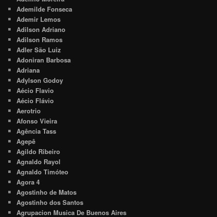
Ademilde Fonseca
Ademir Lemos
Adilson Adriano
Adilson Ramos
Adler São Luiz
Adoniran Barbosa
Adriana
Adylson Godoy
Aécio Flavio
Aécio Flávio
Aerotrio
Afonso Vieira
Agência Tass
Agepê
Agildo Ribeiro
Agnaldo Rayol
Agnaldo Timóteo
Agora 4
Agostinho de Matos
Agostinho dos Santos
Agrupacion Musica De Buenos Aires