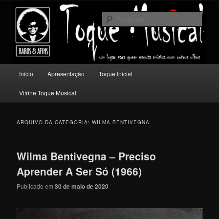
Pular
Pular
Um lugar para quem escuta música com outros olhos.
para
para
Pesqu
o
o
conteúdo
conteúdo
Toque Musical
principal
secundário
Menu
Início
Apresentação
Toque Inicial
principal
Vitrine Toque Musical
ARQUIVO DA CATEGORIA:
WILMA BENTIVEGNA
Wilma Bentivegna – Preciso
Aprender A Ser Só (1966)
Publicado em
30 de maio de 2020