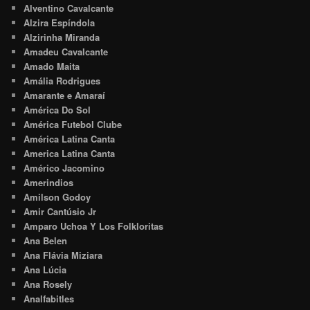
Alventino Cavalcante
Alzira Espíndola
Alzirinha Miranda
Amadeu Cavalcante
Amado Maita
Amália Rodrigues
Amarante e Amaraí
América Do Sol
América Futebol Clube
América Latina Canta
America Latina Canta
Américo Jacomino
Amerindios
Amilson Godoy
Amir Cantúsio Jr
Amparo Uchoa Y Los Folkloritas
Ana Belen
Ana Flávia Miziara
Ana Lúcia
Ana Rosely
Analfabitles