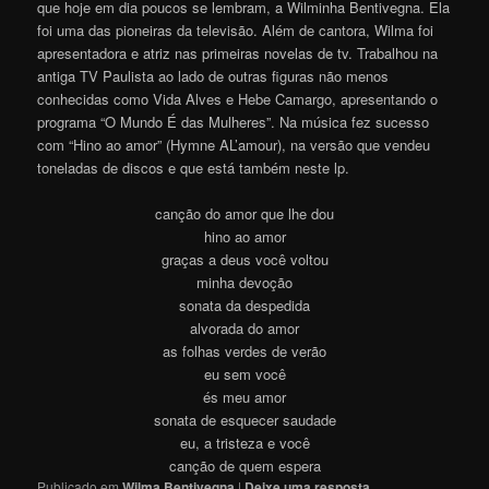
que hoje em dia poucos se lembram, a Wilminha Bentivegna. Ela
foi uma das pioneiras da televisão. Além de cantora, Wilma foi
apresentadora e atriz nas primeiras novelas de tv. Trabalhou na
antiga TV Paulista ao lado de outras figuras não menos
conhecidas como Vida Alves e Hebe Camargo, apresentando o
programa “O Mundo É das Mulheres”. Na música fez sucesso
com “Hino ao amor” (Hymne AL’amour), na versão que vendeu
toneladas de discos e que está também neste lp.
canção do amor que lhe dou
hino ao amor
graças a deus você voltou
minha devoção
sonata da despedida
alvorada do amor
as folhas verdes de verão
eu sem você
és meu amor
sonata de esquecer saudade
eu, a tristeza e você
canção de quem espera
Publicado em
Wilma Bentivegna
|
Deixe uma resposta