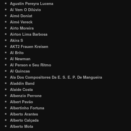
Agustin Pereyra Lucena
Aí Vem O Dilúvio
Aimé Doniat
Aimé Vereck
Airto Moreira
Airton Lima Barbosa
Akira S
AKT2 Frauen Kreisen
Al Brito
Al Newman
Al Person e Seu Ritmo
Al Quincas
Ala Dos Compositores Da E. S. E. P. De Mangueira
Aladdin Band
Alaide Costa
Albenzio Perrone
Albert Pavão
Albertinho Fortuna
Alberto Arantes
Alberto Calçada
Alberto Mota