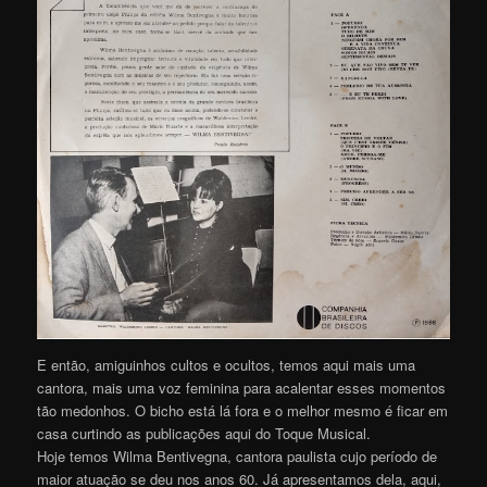
E então, amiguinhos cultos e ocultos, temos aqui mais uma
cantora, mais uma voz feminina para acalentar esses momentos
tão medonhos. O bicho está lá fora e o melhor mesmo é ficar em
casa curtindo as publicações aqui do Toque Musical.
Hoje temos Wilma Bentivegna, cantora paulista cujo período de
maior atuação se deu nos anos 60. Já apresentamos dela, aqui,