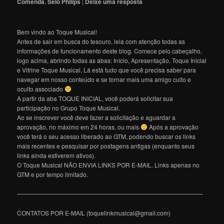
Comenda
,
Selo Philips
|
Deixe uma resposta
Bem vindo ao Toque Musical!
Antes de sair em busca do tesouro, leia com atenção todas as
informações de funcionamento deste blog. Comece pelo cabeçalho,
logo acima, abrindo todas as abas: Início, Apresentação, Toque Inicial
e Vitrine Toque Musical. Lá está tudo que você precisa saber para
navegar em nosso conteúdo e se tornar mais uma amigo culto e
oculto associado
A partir da aba TOQUE INICIAL, você poderá solicitar sua
participação no Grupo Toque Musical.
Ao se inscrever você deve fazer a solicitação e aguardar a
aprovação, no máximo em 24 horas, ou mais
Após a aprovação
você terá o seu acesso liberado ao GTM, podendo buscar os links
mais recentes e pesquisar por postagens antigas (enquanto seus
links ainda estiverem ativos).
O Toque Musical NÃO ENVIA LINKS POR E-MAIL. Links apenas no
GTM e por tempo limitado.
———————————————————————————————
CONTATOS POR E-MAIL (toquelinkmusical@gmail.com)