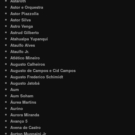
Astaroth
Astor e Orquestra
Astor Piazzolla
Astor Silva
Astro Venga
Astrud Gilberto
Atahualpa Yupanqui
Ataulfo Alves
Ataulfo Jr.
Atlético Mineiro
Augusto Calheiros
Augusto de Campos e Cid Campos
Augusto Frederico Schimidt
Augusto Jatobá
Aum
Aum Soham
Áurea Martins
Aurino
Aurora Miranda
Avanço 5
Avena de Castro
Ayrton Mugnaini Jr