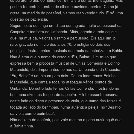
estou atento aos comentários, e-mails e outras mensagens. Mas
podem ter certeza, estou de olhos e ouvidos abertos. Como já
disse, na medida do possível, vamos resolvendo tudo. É só uma
questão de paciência.
Segue neste domingo um disco que agrada muito ao pessoal da
Caopeira e também da Umbanda. Aliás, agrada a todo aquele
que, na música, valoriza o ritmo e percussão. Eis aqui um lp
raro, gravado no início dos anos 70, prestigiando dois dos
principais instrumentos musicais que mais caracterizam a Bahia.
Não é atoa que o nome do disco é “Eu, Bahia”. Um título que
expressa bem a proposta musical de Onias Comenda e Edinho
Marundelê, dois importantes nomes da Umbanda e da Capoeira.
“Eu, Bahia” é um álbum para dois. De um lado temos Edinho
Marundelê, que canta e toca no atabaque vários pontos de
Umbanda. Do outro lado temos Onias Comenda, mostrando no
berimbau diversos toques de capoeira. É interessante observar
deste lado do disco a presença da viola, que numa das faixas é
tocada ao lado do berimbau, numa autêntica peleja, no “Desafio
da viola com o berimbau”.
Não deixem de conferir, pois vale mesmo a pena ouvir oquê que
a Bahia tinha…