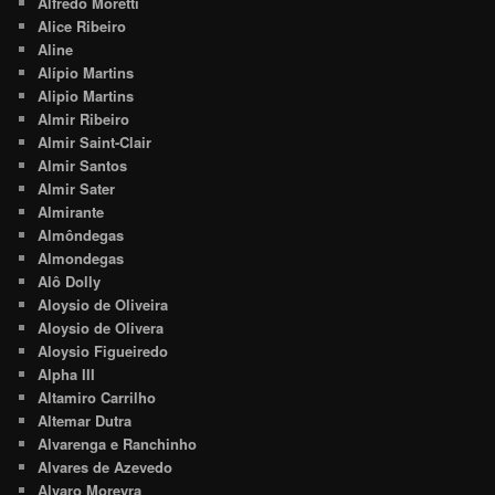
Alfredo Moretti
Alice Ribeiro
Aline
Alípio Martins
Alipio Martins
Almir Ribeiro
Almir Saint-Clair
Almir Santos
Almir Sater
Almirante
Almôndegas
Almondegas
Alô Dolly
Aloysio de Oliveira
Aloysio de Olivera
Aloysio Figueiredo
Alpha III
Altamiro Carrilho
Altemar Dutra
Alvarenga e Ranchinho
Alvares de Azevedo
Alvaro Moreyra