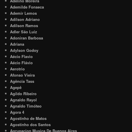
Adelino Moreira
Ademilde Fonseca
Ademir Lemos
Adilson Adriano
Adilson Ramos
Adler São Luiz
Adoniran Barbosa
Adriana
Adylson Godoy
Aécio Flavio
Aécio Flávio
Aerotrio
Afonso Vieira
Agência Tass
Agepê
Agildo Ribeiro
Agnaldo Rayol
Agnaldo Timóteo
Agora 4
Agostinho de Matos
Agostinho dos Santos
Agrupacion Musica De Buenos Aires