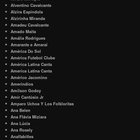
Alventino Cavalcante
Alzira Espíndola
Alzirinha Miranda
Amadeu Cavalcante
Amado Maita
Amália Rodrigues
Amarante e Amaraí
América Do Sol
América Futebol Clube
América Latina Canta
America Latina Canta
Américo Jacomino
Amerindios
Amilson Godoy
Amir Cantúsio Jr
Amparo Uchoa Y Los Folkloritas
Ana Belen
Ana Flávia Miziara
Ana Lúcia
Ana Rosely
Analfabitles