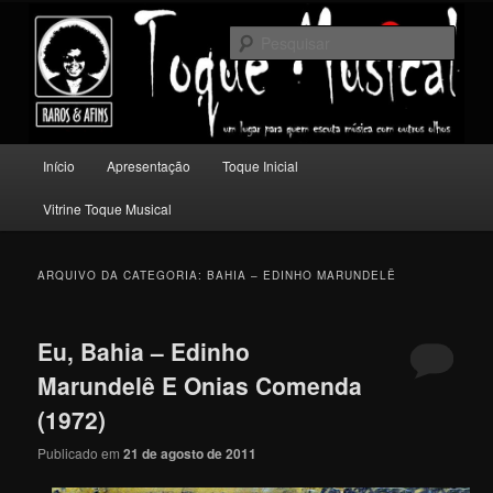
Pular
Pular
Um lugar para quem escuta música com outros olhos.
para
para
Pesqu
o
o
conteúdo
conteúdo
Toque Musical
principal
secundário
Menu
Início
Apresentação
Toque Inicial
principal
Vitrine Toque Musical
ARQUIVO DA CATEGORIA:
BAHIA – EDINHO MARUNDELÊ
Eu, Bahia – Edinho
Marundelê E Onias Comenda
(1972)
Publicado em
21 de agosto de 2011