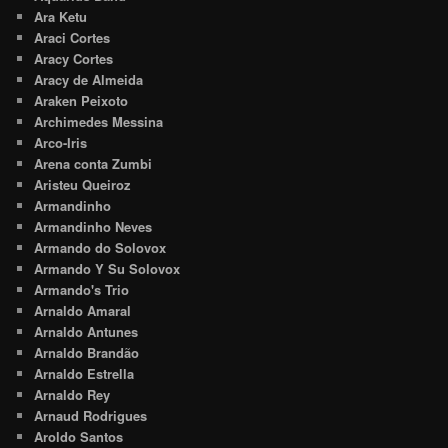
Ara Ketu
Araci Cortes
Aracy Cortes
Aracy de Almeida
Araken Peixoto
Archimedes Messina
Arco-Iris
Arena conta Zumbi
Aristeu Queiroz
Armandinho
Armandinho Neves
Armando do Solovox
Armando Y Su Solovox
Armando's Trio
Arnaldo Amaral
Arnaldo Antunes
Arnaldo Brandão
Arnaldo Estrella
Arnaldo Rey
Arnaud Rodrigues
Aroldo Santos