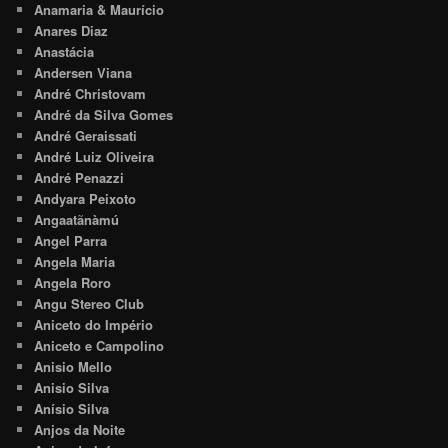
Anamaria & Maurício
Anares Diaz
Anastácia
Andersen Viana
André Christovam
André da Silva Gomes
André Geraissati
André Luiz Oliveira
André Penazzi
Andyara Peixoto
Angaatãnàmú
Angel Parra
Angela Maria
Angela Roro
Angu Stereo Club
Aniceto do Império
Aniceto e Campolino
Anisio Mello
Anisio Silva
Anísio Silva
Anjos da Noite