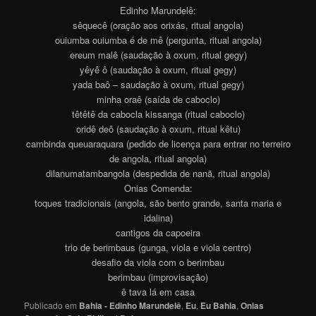
Edinho Marundelê:
sêquecê (oração aos orixás, ritual angola)
ouiumba ouiumba é de mê (pergunta, ritual angola)
ereum malê (saudação à oxum, ritual gegy)
yêyê ô (saudação à oxum, ritual gegy)
yada baô – saudação à oxum, ritual gegy)
minha oraê (saída de caboclo)
têtêtê da cabocla kissanga (ritual caboclo)
oridê deô (saudação à oxum, ritual kêtu)
cambinda queuaraquara (pedido de licença para entrar no terreiro
de angola, ritual angola)
dilanumatambangola (despedida de nanã, ritual angola)
Onias Comenda:
toques tradicionais (angola, são bento grande, santa maria e
idalina)
cantigos da capoeira
trio de berimbaus (gunga, viola e viola centro)
desafio da viola com o berimbau
berimbau (improvisação)
ê tava lá em casa
Publicado em
Bahia - Edinho Marundelê
,
Eu
,
Eu Bahia
,
Onias