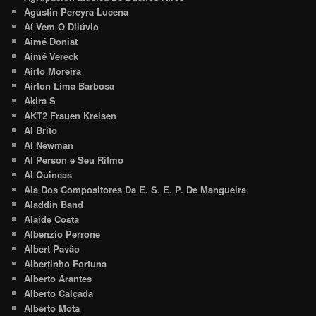
Agustin Pereyra Lucena
Aí Vem O Dilúvio
Aimé Doniat
Aimé Vereck
Airto Moreira
Airton Lima Barbosa
Akira S
AKT2 Frauen Kreisen
Al Brito
Al Newman
Al Person e Seu Ritmo
Al Quincas
Ala Dos Compositores Da E. S. E. P. De Mangueira
Aladdin Band
Alaide Costa
Albenzio Perrone
Albert Pavão
Albertinho Fortuna
Alberto Arantes
Alberto Calçada
Alberto Mota