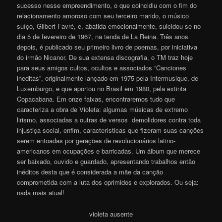
sucesso nesse empreendimento, o que coincidiu com o fim do
relacionamento amoroso com seu terceiro marido, o músico
suíço, Gilbert Favré, e, abatida emocionalmente, suicidou-se no
dia 5 de fevereiro de 1967, na tenda de La Reina. Três anos
depois, é publicado seu primeiro livro de poemas, por iniciativa
do irmão Nicanor. De sua extensa discografia, o TM traz hoje
para seus amigos cultos, ocultos e associados “Canciones
ineditas”, originalmente lançado em 1975 pela Intermusique, de
Luxemburgo, e que aportou no Brasil em 1980, pela extinta
Copacabana. Em onze faixas, encontraremos tudo que
caracteriza a obra de Violeta: algumas músicas de extremo
lirismo, associadas a outras de versos demolidores contra toda
injustiça social, enfim, características que fizeram suas canções
serem entoadas por gerações de revolucionários latino-
americanos em ocupações e barricadas. Um álbum que merece
ser baixado, ouvido e guardado, apresentando trabalhos então
inéditos desta que é considerada a mãe da canção
comprometida com a luta dos oprimidos e explorados. Ou seja:
nada mais atual!
violeta ausente