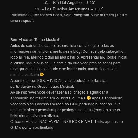
10. – Rin Del Angelito – 3:20″
11. – Los Pueblos Americanos – 1:37″
Publicado em
Mercedes Sosa
,
Selo Polygram
,
Violeta Parra
|
Deixe
uma resposta
Bem vindo ao Toque Musical!
Antes de sair em busca do tesouro, leia com atenção todas as
informações de funcionamento deste blog. Comece pelo cabeçalho,
logo acima, abrindo todas as abas: Início, Apresentação, Toque Inicial
e Vitrine Toque Musical. Lá está tudo que você precisa saber para
navegar em nosso conteúdo e se tornar mais uma amigo culto e
oculto associado
A partir da aba TOQUE INICIAL, você poderá solicitar sua
participação no Grupo Toque Musical.
Ao se inscrever você deve fazer a solicitação e aguardar a
aprovação, no máximo em 24 horas, ou mais
Após a aprovação
você terá o seu acesso liberado ao GTM, podendo buscar os links
mais recentes e pesquisar por postagens antigas (enquanto seus
links ainda estiverem ativos).
O Toque Musical NÃO ENVIA LINKS POR E-MAIL. Links apenas no
GTM e por tempo limitado.