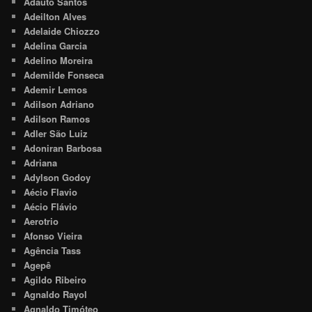
Adauto Santos
Adeilton Alves
Adelaide Chiozzo
Adelina Garcia
Adelino Moreira
Ademilde Fonseca
Ademir Lemos
Adilson Adriano
Adilson Ramos
Adler São Luiz
Adoniran Barbosa
Adriana
Adylson Godoy
Aécio Flavio
Aécio Flávio
Aerotrio
Afonso Vieira
Agência Tass
Agepê
Agildo Ribeiro
Agnaldo Rayol
Agnaldo Timóteo