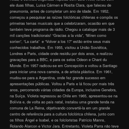
ele duas filhas, Luísa Cármen e Rosita Clara, que faleceu de
pneumonia, antes de completar um ano de idade. Em 1952,
começou a pesquisar as raízes folclóricas chilenas e compôs os
primeiras temas musicais que a celebrizaram, ocasião em que
também teve programa de rádio. Chegou a catalogar mais de 3
mil canções tradicionais! “Gracias a la vida”, “Míren como
soríen”, “La carta” e “Volver a los 17” estão entre seus mais
conhecidos trabalhos. Em 1955, visitou a União Soviética,
Londres e Paris, cidade onde residiu por dois anos, e realizou
gravações para a BBC, e para os selos Odeon e Chant du
Monde. Em 1957 radicou-se em Concepción e voltou a Santiago
para iniciar uma nova carreira, a de artista plástica. Em 1961,
mudou-se para a Argentina, onde fez grande sucesso em
apresentações públicas. Voltou a Paris e lá ficou por mais três
anos, percorrendo várias cidades da Europa, inclusive Genebra,
na Suíça. Violeta regressou ao Chile em 1965, apresentou-se na
Bolívia e, de volta ao país natal, instalou uma grande tenda na
comuna de La Reina, objetivando convertê-la em um grande
centro de referência para a cultura folclórica chilena, junto com
os filhos Ángel e Isabel, e os folcloristas Patrício Manns,
Rolando Alarcon e Victor Jara. Entretanto, Violeta Parra não teve