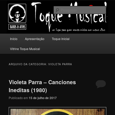
Pular
Pular
Um lugar para quem escuta música com outros olhos.
para
para
Pesqu
o
o
conteúdo
conteúdo
Toque Musical
principal
secundário
Menu
Início
Apresentação
Toque Inicial
principal
Vitrine Toque Musical
ARQUIVO DA CATEGORIA:
VIOLETA PARRA
Violeta Parra – Canciones
Ineditas (1980)
Publicado em
15 de julho de 2017