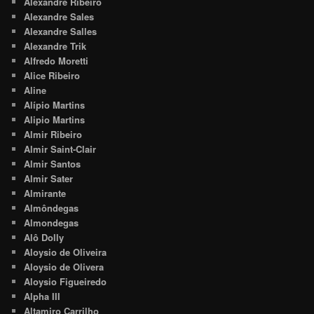
Alexandre Ribeiro
Alexandre Sales
Alexandre Salles
Alexandre Trik
Alfredo Moretti
Alice Ribeiro
Aline
Alípio Martins
Alipio Martins
Almir Ribeiro
Almir Saint-Clair
Almir Santos
Almir Sater
Almirante
Almôndegas
Almondegas
Alô Dolly
Aloysio de Oliveira
Aloysio de Olivera
Aloysio Figueiredo
Alpha III
Altamiro Carrilho