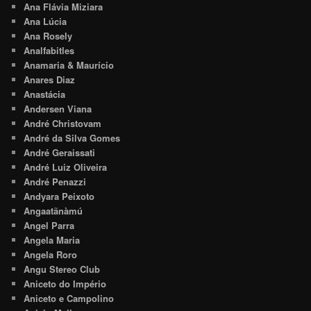
Ana Flávia Miziara
Ana Lúcia
Ana Rosely
Analfabitles
Anamaria & Maurício
Anares Diaz
Anastácia
Andersen Viana
André Christovam
André da Silva Gomes
André Geraissati
André Luiz Oliveira
André Penazzi
Andyara Peixoto
Angaatãnàmú
Angel Parra
Angela Maria
Angela Roro
Angu Stereo Club
Aniceto do Império
Aniceto e Campolino