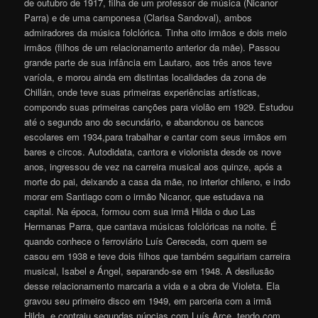
de outubro de 1917, filha de um professor de música (Nicanor
Parra) e de uma camponesa (Clarisa Sandoval), ambos
admiradores da música folclórica. Tinha oito irmãos e dois meio
irmãos (filhos de um relacionamento anterior da mãe). Passou
grande parte de sua infância em Lautaro, aos três anos teve
varíola, e morou ainda em distintas localidades da zona de
Chillán, onde teve suas primeiras experiências artísticas,
compondo suas primeiras canções para violão em 1929. Estudou
até o segundo ano do secundário, e abandonou os bancos
escolares em 1934,para trabalhar e cantar com seus irmãos em
bares e circos. Autodidata, cantora e violonista desde os nove
anos, ingressou de vez na carreira musical aos quinze, após a
morte do pai, deixando a casa da mãe, no interior chileno, e indo
morar em Santiago com o irmão Nicanor, que estudava na
capital. Na época, formou com sua irmã Hilda o duo Las
Hermanas Parra, que cantava músicas folclóricas na noite. É
quando conhece o ferroviário Luís Cereceda, com quem se
casou em 1938 e teve dois filhos que também seguiriam carreira
musical, Isabel e Ángel, separando-se em 1948. A desilusão
desse relacionamento marcaria a vida e a obra de Violeta. Ela
gravou seu primeiro disco em 1949, em parceria com a irmã
Hilda, e contraiu segundas núpcias com Luís Arce, tendo com