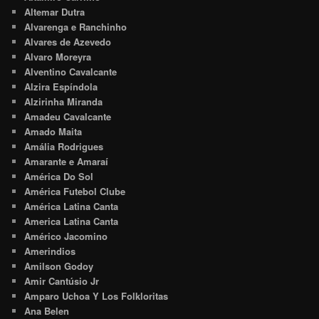
Altemar Dutra
Alvarenga e Ranchinho
Alvares de Azevedo
Alvaro Moreyra
Alventino Cavalcante
Alzira Espíndola
Alzirinha Miranda
Amadeu Cavalcante
Amado Maita
Amália Rodrigues
Amarante e Amaraí
América Do Sol
América Futebol Clube
América Latina Canta
America Latina Canta
Américo Jacomino
Amerindios
Amilson Godoy
Amir Cantúsio Jr
Amparo Uchoa Y Los Folkloritas
Ana Belen