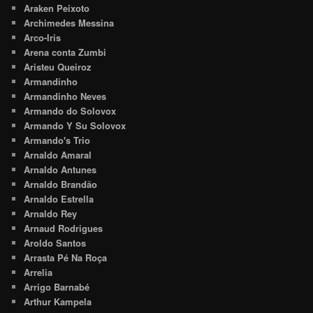
Araken Peixoto
Archimedes Messina
Arco-Iris
Arena conta Zumbi
Aristeu Queiroz
Armandinho
Armandinho Neves
Armando do Solovox
Armando Y Su Solovox
Armando's Trio
Arnaldo Amaral
Arnaldo Antunes
Arnaldo Brandão
Arnaldo Estrella
Arnaldo Rey
Arnaud Rodrigues
Aroldo Santos
Arrasta Pé Na Roça
Arrelia
Arrigo Barnabé
Arthur Kampela