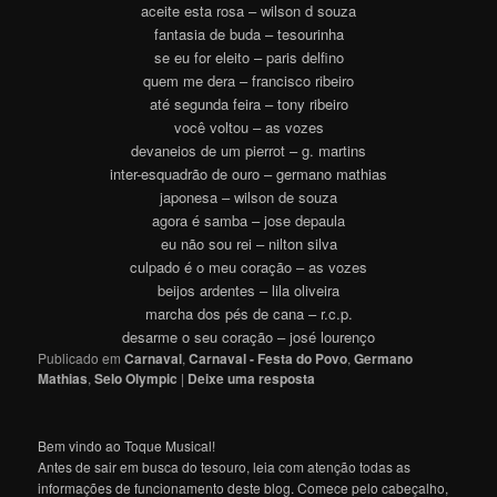
aceite esta rosa – wilson d souza
fantasia de buda – tesourinha
se eu for eleito – paris delfino
quem me dera – francisco ribeiro
até segunda feira – tony ribeiro
você voltou – as vozes
devaneios de um pierrot – g. martins
inter-esquadrão de ouro – germano mathias
japonesa – wilson de souza
agora é samba – jose depaula
eu não sou rei – nilton silva
culpado é o meu coração – as vozes
beijos ardentes – lila oliveira
marcha dos pés de cana – r.c.p.
desarme o seu coração – josé lourenço
Publicado em
Carnaval
,
Carnaval - Festa do Povo
,
Germano
Mathias
,
Selo Olympic
|
Deixe uma resposta
Bem vindo ao Toque Musical!
Antes de sair em busca do tesouro, leia com atenção todas as
informações de funcionamento deste blog. Comece pelo cabeçalho,