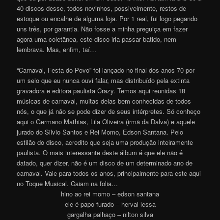
40 discos desse, todos novinhos, possivelmente, restos de
estoque ou encalhe de alguma loja. Por 1 real, fui logo pegando
uns três, por garantia. Não fosse a minha preguiça em fazer
agora uma coletânea, este disco iria passar batido, nem
lembrava. Mas, enfim, taí…
“Carnaval, Festa do Povo” foi lançado no final dos anos 70 por
um selo que eu nunca ouvi falar, mas distribuído pela extinta
gravadora e editora paulista Crazy. Temos aqui reunidas 18
músicas de carnaval, muitas delas bem conhecidas de todos
nós, o que já não se pode dizer de seus intérpretes. Só conheço
aqui o Germano Mathias, Lila Oliveira (irmã da Dalva) e aquele
jurado do Silvio Santos e Rei Momo, Edson Santana. Pelo
estilão do disco, acredito que seja uma produção inteiramente
paulista. O mais interessante deste álbum é que ele não é
datado, quer dizer, não é um disco de um determinado ano de
carnaval. Vale para todos os anos, principalmente para este aqui
no Toque Musical. Caiam na folia…
hino ao rei momo – edson santana
ele é papo furado – herval lessa
gargalha palhaço – nilton silva