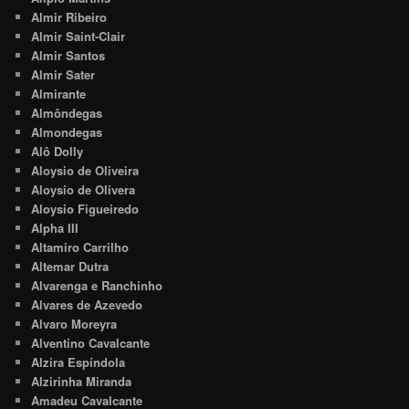
Almir Ribeiro
Almir Saint-Clair
Almir Santos
Almir Sater
Almirante
Almôndegas
Almondegas
Alô Dolly
Aloysio de Oliveira
Aloysio de Olivera
Aloysio Figueiredo
Alpha III
Altamiro Carrilho
Altemar Dutra
Alvarenga e Ranchinho
Alvares de Azevedo
Alvaro Moreyra
Alventino Cavalcante
Alzira Espíndola
Alzirinha Miranda
Amadeu Cavalcante