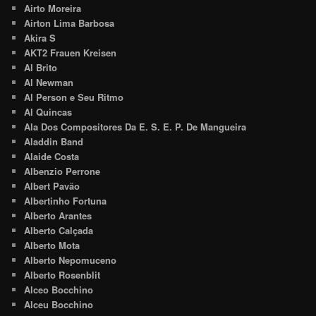
Airto Moreira
Airton Lima Barbosa
Akira S
AKT2 Frauen Kreisen
Al Brito
Al Newman
Al Person e Seu Ritmo
Al Quincas
Ala Dos Compositores Da E. S. E. P. De Mangueira
Aladdin Band
Alaide Costa
Albenzio Perrone
Albert Pavão
Albertinho Fortuna
Alberto Arantes
Alberto Calçada
Alberto Mota
Alberto Nepomuceno
Alberto Rosenblit
Alceo Bocchino
Alceu Bocchino