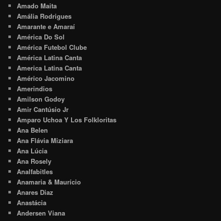
Amado Maita
Amália Rodrigues
Amarante e Amaraí
América Do Sol
América Futebol Clube
América Latina Canta
America Latina Canta
Américo Jacomino
Amerindios
Amilson Godoy
Amir Cantúsio Jr
Amparo Uchoa Y Los Folkloritas
Ana Belen
Ana Flávia Miziara
Ana Lúcia
Ana Rosely
Analfabitles
Anamaria & Maurício
Anares Diaz
Anastácia
Andersen Viana