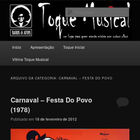
Pular
Pular
Um lugar para quem escuta música com outros olhos.
para
para
Pesqu
o
o
conteúdo
conteúdo
Toque Musical
principal
secundário
Menu
Início
Apresentação
Toque Inicial
principal
Vitrine Toque Musical
ARQUIVO DA CATEGORIA:
CARNAVAL – FESTA DO POVO
Carnaval – Festa Do Povo
(1978)
Publicado em
18 de fevereiro de 2012