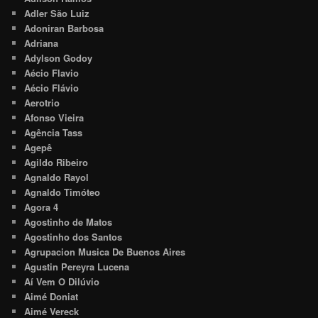
Adler São Luiz
Adoniran Barbosa
Adriana
Adylson Godoy
Aécio Flavio
Aécio Flávio
Aerotrio
Afonso Vieira
Agência Tass
Agepê
Agildo Ribeiro
Agnaldo Rayol
Agnaldo Timóteo
Agora 4
Agostinho de Matos
Agostinho dos Santos
Agrupacion Musica De Buenos Aires
Agustin Pereyra Lucena
Aí Vem O Dilúvio
Aimé Doniat
Aimé Vereck