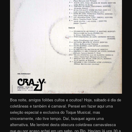
Boa noite, amigos foliões cultos e ocultos! Hoje, sábado é dia de
coletâneas e também é carnaval. Pensei em fazer aqui uma
seleção especial e exclusiva do Toque Musical, mas
sinceramente, não tive tempo. Daí, busquei agora uma
alternativa. Me lembrei desta obscura coletânea carnavalesca
que eu por acaso achei em um sebo, no Rio. Haviam lá uns 30 a