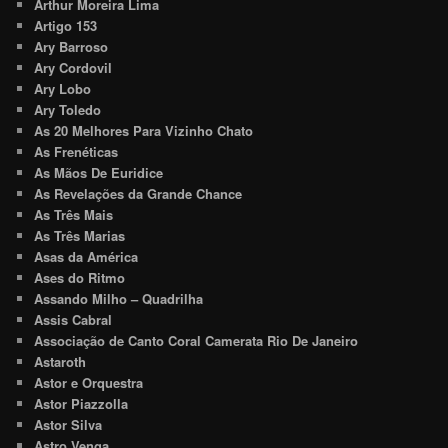
Arthur Moreira Lima
Artigo 153
Ary Barroso
Ary Cordovil
Ary Lobo
Ary Toledo
As 20 Melhores Para Vizinho Chato
As Frenéticas
As Mãos De Euridice
As Revelações da Grande Chance
As Três Mais
As Três Marias
Asas da América
Ases do Ritmo
Assando Milho – Quadrilha
Assis Cabral
Associação de Canto Coral Camerata Rio De Janeiro
Astaroth
Astor e Orquestra
Astor Piazzolla
Astor Silva
Astro Venga