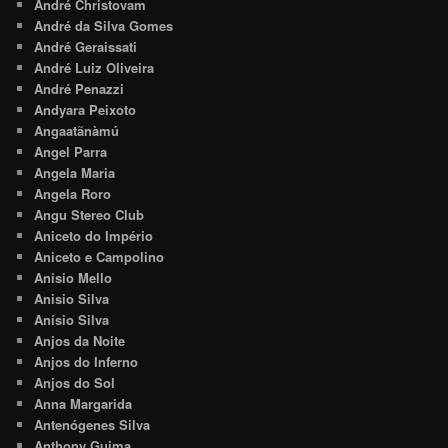
André Christovam
André da Silva Gomes
André Geraissati
André Luiz Oliveira
André Penazzi
Andyara Peixoto
Angaatãnàmú
Angel Parra
Angela Maria
Angela Roro
Angu Stereo Club
Aniceto do Império
Aniceto e Campolino
Anisio Mello
Anisio Silva
Anísio Silva
Anjos da Noite
Anjos do Inferno
Anjos do Sol
Anna Margarida
Antenógenes Silva
Anthony Guima