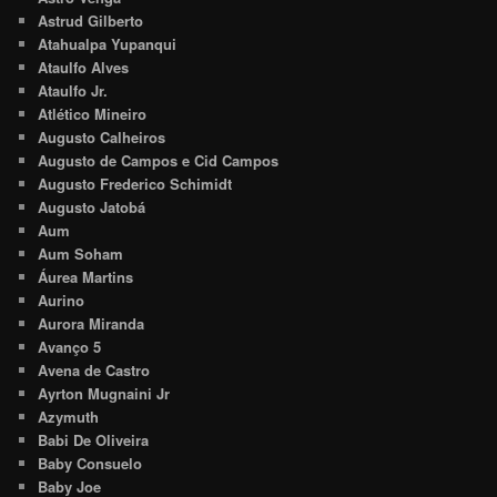
Astrud Gilberto
Atahualpa Yupanqui
Ataulfo Alves
Ataulfo Jr.
Atlético Mineiro
Augusto Calheiros
Augusto de Campos e Cid Campos
Augusto Frederico Schimidt
Augusto Jatobá
Aum
Aum Soham
Áurea Martins
Aurino
Aurora Miranda
Avanço 5
Avena de Castro
Ayrton Mugnaini Jr
Azymuth
Babi De Oliveira
Baby Consuelo
Baby Joe