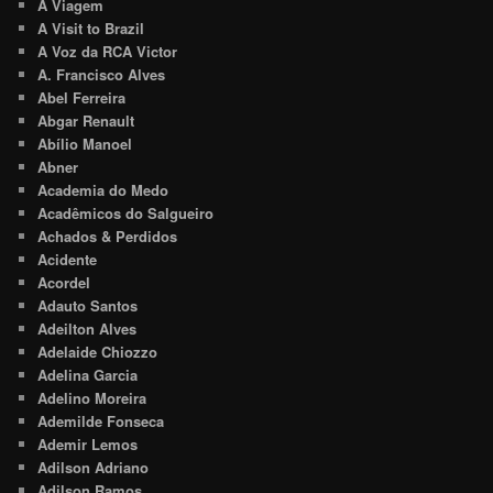
A Viagem
A Visit to Brazil
A Voz da RCA Victor
A. Francisco Alves
Abel Ferreira
Abgar Renault
Abílio Manoel
Abner
Academia do Medo
Acadêmicos do Salgueiro
Achados & Perdidos
Acidente
Acordel
Adauto Santos
Adeilton Alves
Adelaide Chiozzo
Adelina Garcia
Adelino Moreira
Ademilde Fonseca
Ademir Lemos
Adilson Adriano
Adilson Ramos