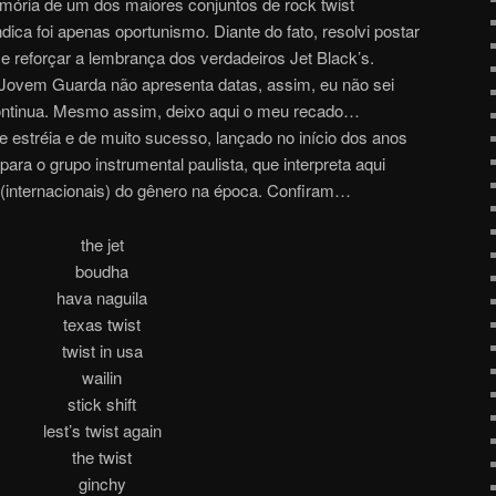
emória de um dos maiores conjuntos de rock twist
ndica foi apenas oportunismo. Diante do fato, resolvi postar
 e reforçar a lembrança dos verdadeiros Jet Black’s.
da Jovem Guarda não apresenta datas, assim, eu não sei
 continua. Mesmo assim, deixo aqui o meu recado…
e estréia e de muito sucesso, lançado no início dos anos
para o grupo instrumental paulista, que interpreta aqui
(internacionais) do gênero na época. Confiram…
the jet
boudha
hava naguila
texas twist
twist in usa
wailin
stick shift
lest’s twist again
the twist
ginchy