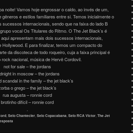
oa noite! Vamos hoje engrossar o caldo, ao invés de um,
êneros e estilos familiares entre si. Temos inicialmente o
 sucessos internacionais, sendo que na faixa do lado B
rupo vocal Os Titulares do Ritmo. O The Jet Black’s é
 aqui apresentam mais dois sucessos internacionais,
de Hollywood. E para finalizar, temos um compacto do
te da discoteca de todo roqueiro, cuja a faixa principal é
 rock nacional, música de Hervê Cordovil.
not for sale – the jordans
dnight in moscow – the jordans
 scandal in the family – the jet black’s
zorba o grego – the jet black’s
rua augusta – ronnie cord
brotinho difícil – ronnie cord
.
Cord
,
Selo Chantecler
,
Selo Copacabana
,
Selo RCA Victor
,
The Jet
esposta