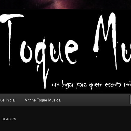
ica com outros olhos.
l
ue Inicial
Vitrine Toque Musical
T BLACK’S