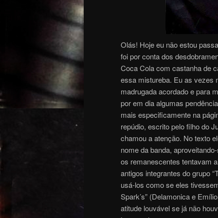
Olás! Hoje eu não estou passa
foi por conta dos desdobrament
Coca Cola com castanha de ca
essa mistureba. Eu as vezes 
madrugada acordado e para 
por em dia algumas pendência
mais especificamente na pági
repúdio, escrito pelo filho do
chamou a atenção. No texto ele
nome da banda, aproveitando
os remanescentes tentavam ain
antigos integrantes do grupo 
usá-los como se eles tivessem 
Spark’s” (Delamonica e Emílio
atitude louvável se já não h