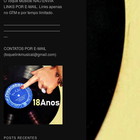
O Toque Musical NÃO ENVIA
LINKS POR E-MAIL. Links apenas
no GTM e por tempo limitado.
———————————————
———————————————
—
CONTATOS POR E-MAIL
(toquelinkmusical@gmail.com)
POSTS RECENTES