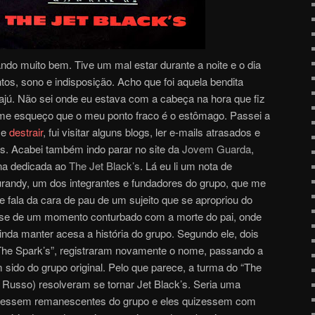
ndo muito bem. Tive um mal estar durante a noite e o dia
os, sono e indisposição. Acho que foi aquela bendita
jú. Não sei onde eu estava com a cabeça na hora que fiz
me esqueço que o meu ponto fraco é o estômago. Passei a
me
destrair
, fui visitar alguns blogs, ler e-mails atrasados e
s. Acabei também indo parar no site da
Jovem Guarda
,
na dedicada ao
The Jet Black’s
. Lá eu li um nota de
 Jurandy, um dos integrantes e fundadores do grupo, que me
 fala da cara de pau de um sujeito que se apropriou do
-se de um momento conturbado com a morte do pai, onde
da manter acesa a história do grupo. Segundo ele, dois
“The Spark’s”, registraram novamente o nome, passando a
sido do grupo original. Pelo que parece, a turma do “The
 Russo) resolveram se tornar Jet Black’s. Seria uma
ouvessem remanescentes do grupo e eles quizessem com