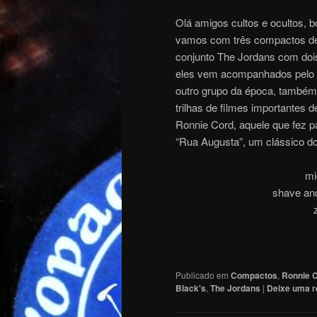
Olá amigos cultos e ocultos, b
vamos com três compactos de g
conjunto The Jordans com dois
eles vem acompanhados pelo g
outro grupo da época, também
trilhas de filmes importantes 
Ronnie Cord, aquele que fez par
“Rua Augusta”, um clássico do
mi
shave and
Publicado em
Compactos
,
Ronnie 
Black's
,
The Jordans
|
Deixe uma r