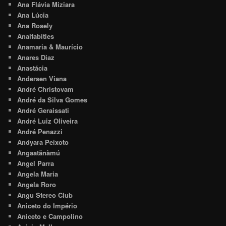
Ana Flávia Miziara
Ana Lúcia
Ana Rosely
Analfabitles
Anamaria & Maurício
Anares Diaz
Anastácia
Andersen Viana
André Christovam
André da Silva Gomes
André Geraissati
André Luiz Oliveira
André Penazzi
Andyara Peixoto
Angaatãnàmú
Angel Parra
Angela Maria
Angela Roro
Angu Stereo Club
Aniceto do Império
Aniceto e Campolino