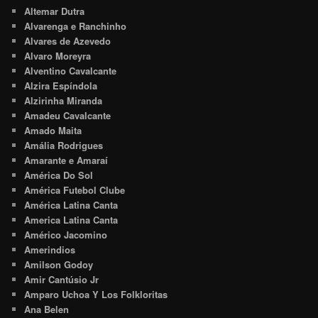
Altemar Dutra
Alvarenga e Ranchinho
Alvares de Azevedo
Alvaro Moreyra
Alventino Cavalcante
Alzira Espíndola
Alzirinha Miranda
Amadeu Cavalcante
Amado Maita
Amália Rodrigues
Amarante e Amaraí
América Do Sol
América Futebol Clube
América Latina Canta
America Latina Canta
Américo Jacomino
Amerindios
Amilson Godoy
Amir Cantúsio Jr
Amparo Uchoa Y Los Folkloritas
Ana Belen