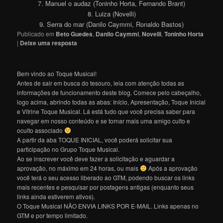
7. Manuel o audaz (Toninho Horta, Fernando Brant)
8. Luiza (Novelli)
9. Serra do mar (Danilo Caymmi, Ronaldo Bastos)
Publicado em
Beto Guedes
,
Danilo Caymmi
,
Novelli
,
Toninho Horta
|
Deixe uma resposta
Bem vindo ao Toque Musical!
Antes de sair em busca do tesouro, leia com atenção todas as
informações de funcionamento deste blog. Comece pelo cabeçalho,
logo acima, abrindo todas as abas: Início, Apresentação, Toque Inicial
e Vitrine Toque Musical. Lá está tudo que você precisa saber para
navegar em nosso conteúdo e se tornar mais uma amigo culto e
oculto associado
A partir da aba TOQUE INICIAL, você poderá solicitar sua
participação no Grupo Toque Musical.
Ao se inscrever você deve fazer a solicitação e aguardar a
aprovação, no máximo em 24 horas, ou mais
Após a aprovação
você terá o seu acesso liberado ao GTM, podendo buscar os links
mais recentes e pesquisar por postagens antigas (enquanto seus
links ainda estiverem ativos).
O Toque Musical NÃO ENVIA LINKS POR E-MAIL. Links apenas no
GTM e por tempo limitado.