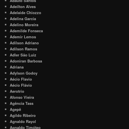
Adauto Santos
Adeilton Alves
Adelaide Chiozzo
Adelina Garcia
Adelino Moreira
Ademilde Fonseca
Ademir Lemos
Adilson Adriano
Adilson Ramos
Adler São Luiz
Adoniran Barbosa
Adriana
Adylson Godoy
Aécio Flavio
Aécio Flávio
Aerotrio
Afonso Vieira
Agência Tass
Agepê
Agildo Ribeiro
Agnaldo Rayol
Agnaldo Timóteo