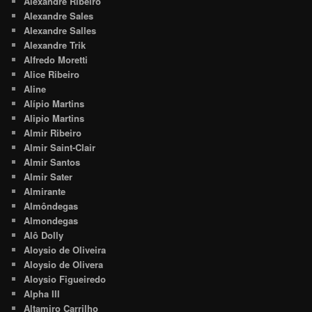
Alexandre Ribeiro
Alexandre Sales
Alexandre Salles
Alexandre Trik
Alfredo Moretti
Alice Ribeiro
Aline
Alípio Martins
Alipio Martins
Almir Ribeiro
Almir Saint-Clair
Almir Santos
Almir Sater
Almirante
Almôndegas
Almondegas
Alô Dolly
Aloysio de Oliveira
Aloysio de Olivera
Aloysio Figueiredo
Alpha III
Altamiro Carrilho