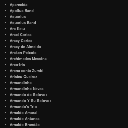
Aparecida
Apollus Band
Aquarius
Aquarius Band
Ara Ketu
Araci Cortes
Aracy Cortes
Aracy de Almeida
Araken Peixoto
Archimedes Messina
Arco-Iris
Arena conta Zumbi
Aristeu Queiroz
Armandinho
Armandinho Neves
Armando do Solovox
Armando Y Su Solovox
Armando's Trio
Arnaldo Amaral
Arnaldo Antunes
Arnaldo Brandão