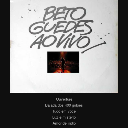
Ouverture
Balada dos 400 golpes
Tudo em você
Luz e mistério
Amor de índio