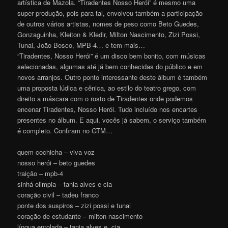
artística de Mazola. “Tiradentes Nosso Herói” é mesmo uma
super produção, pois para tal, envolveu também a participação
de outros vários artistas, nomes de peso como Beto Guedes,
Gonzaguinha, Kleiton & Kledir, Milton Nascimento, Zizi Possi,
Tunai, João Bosco, MPB-4… e tem mais…
“Tiradentes, Nosso Herói” é um disco bem bonito, com músicas
selecionadas, algumas até já bem conhecidas do público e em
novos arranjos. Outro ponto interessante deste álbum é também
uma proposta lúdica e cênica, ao estilo do teatro grego, com
direito a máscara com o rosto de Tiradentes onde podemos
encenar Tiradentes, Nosso Herói. Tudo incluído nos encartes
presentes no álbum. E aqui, vocês já sabem, o serviço também
é completo. Confiram no GTM…
quem cochicha – viva voz
nosso herói – beto guedes
traição – mpb-4
sinhá olimpia – tania alves e cia
coração civil – tadeu franco
ponte dos suspiros – zizi possi e tunai
coração de estudante – milton nascimento
língua enrolada – tania alves e cia