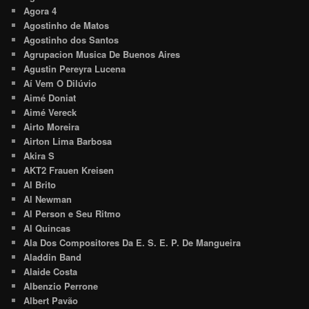
Agora 4
Agostinho de Matos
Agostinho dos Santos
Agrupacion Musica De Buenos Aires
Agustin Pereyra Lucena
Aí Vem O Dilúvio
Aimé Doniat
Aimé Vereck
Airto Moreira
Airton Lima Barbosa
Akira S
AKT2 Frauen Kreisen
Al Brito
Al Newman
Al Person e Seu Ritmo
Al Quincas
Ala Dos Compositores Da E. S. E. P. De Mangueira
Aladdin Band
Alaide Costa
Albenzio Perrone
Albert Pavão