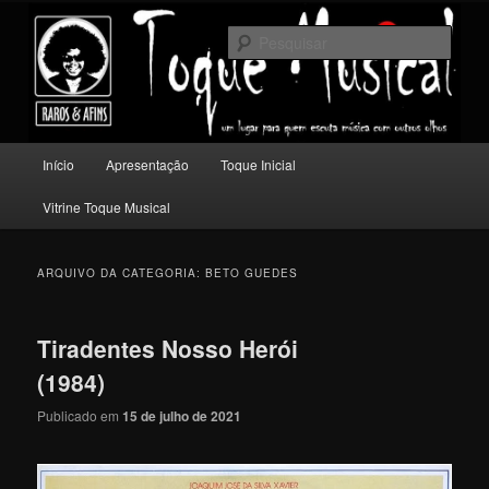
Pular
Pular
Um lugar para quem escuta música com outros olhos.
para
para
Pesqu
o
o
conteúdo
conteúdo
Toque Musical
principal
secundário
Menu
Início
Apresentação
Toque Inicial
principal
Vitrine Toque Musical
ARQUIVO DA CATEGORIA:
BETO GUEDES
Tiradentes Nosso Herói
(1984)
Publicado em
15 de julho de 2021