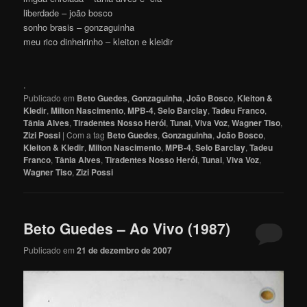
liberdade – joão bosco
sonho brasis – gonzaguinha
meu rico dinheirinho – kleiton e kleidir
.
Publicado em
Beto Guedes
,
Gonzaguinha
,
João Bosco
,
Kleiton &
Kledir
,
Milton Nascimento
,
MPB-4
,
Selo Barclay
,
Tadeu Franco
,
Tânia Alves
,
Tiradentes Nosso Herói
,
Tunai
,
Viva Voz
,
Wagner Tiso
,
Zizi Possi
|
Com a tag
Beto Guedes
,
Gonzaguinha
,
João Bosco
,
Kleiton & Kledir
,
Milton Nascimento
,
MPB-4
,
Selo Barclay
,
Tadeu
Franco
,
Tânia Alves
,
Tiradentes Nosso Herói
,
Tunai
,
Viva Voz
,
Wagner Tiso
,
Zizi Possi
Beto Guedes – Ao Vivo (1987)
Publicado em
21 de dezembro de 2007