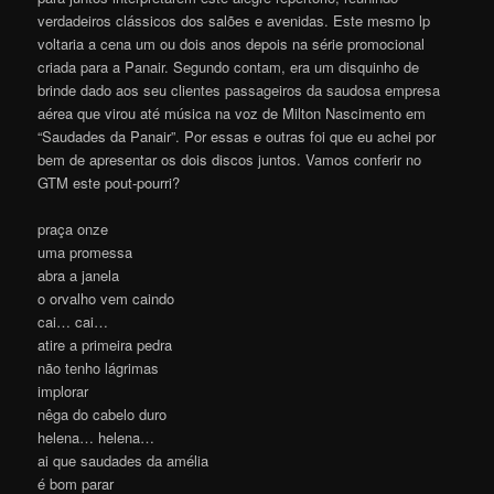
verdadeiros clássicos dos salões e avenidas. Este mesmo lp
voltaria a cena um ou dois anos depois na série promocional
criada para a Panair. Segundo contam, era um disquinho de
brinde dado aos seu clientes passageiros da saudosa empresa
aérea que virou até música na voz de Milton Nascimento em
“Saudades da Panair”. Por essas e outras foi que eu achei por
bem de apresentar os dois discos juntos. Vamos conferir no
GTM este pout-pourri?
praça onze
uma promessa
abra a janela
o orvalho vem caindo
cai… cai…
atire a primeira pedra
não tenho lágrimas
implorar
nêga do cabelo duro
helena… helena…
ai que saudades da amélia
é bom parar