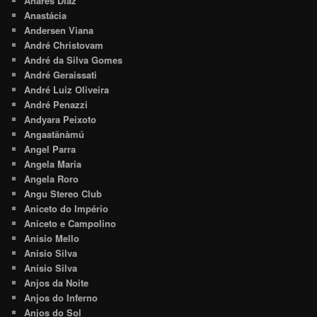
Anares Diaz
Anastácia
Andersen Viana
André Christovam
André da Silva Gomes
André Geraissati
André Luiz Oliveira
André Penazzi
Andyara Peixoto
Angaatãnàmú
Angel Parra
Angela Maria
Angela Roro
Angu Stereo Club
Aniceto do Império
Aniceto e Campolino
Anisio Mello
Anisio Silva
Anísio Silva
Anjos da Noite
Anjos do Inferno
Anjos do Sol