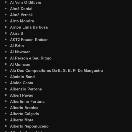
Aí Vem O Dilúvio
Aimé Doniat
Aimé Vereck
Airto Moreira
Airton Lima Barbosa
Akira S
AKT2 Frauen Kreisen
Al Brito
Al Newman
Al Person e Seu Ritmo
Al Quincas
Ala Dos Compositores Da E. S. E. P. De Mangueira
Aladdin Band
Alaide Costa
Albenzio Perrone
Albert Pavão
Albertinho Fortuna
Alberto Arantes
Alberto Calçada
Alberto Mota
Alberto Nepomuceno