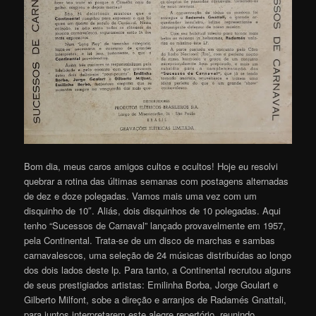
Bom dia, meus caros amigos cultos e ocultos! Hoje eu resolvi
quebrar a rotina das últimas semanas com postagens alternadas
de dez e doze polegadas. Vamos mais uma vez com um
disquinho de 10″. Aliás, dois disquinhos de 10 polegadas. Aqui
tenho “Sucessos de Carnaval” lançado provavelmente em 1957,
pela Continental. Trata-se de um disco de marchas e sambas
carnavalescos, uma seleção de 24 músicas distribuídas ao longo
dos dois lados deste lp. Para tanto, a Continental recrutou alguns
de seus prestigiados artistas: Emilinha Borba, Jorge Goulart e
Gilberto Milfont, sobe a direção e arranjos de Radamés Gnattali,
para juntos interpretarem este alegre repertório, reunindo