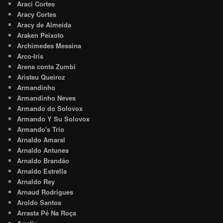
Araci Cortes
Aracy Cortes
Aracy de Almeida
Araken Peixoto
Archimedes Messina
Arco-Iris
Arena conta Zumbi
Aristeu Queiroz
Armandinho
Armandinho Neves
Armando do Solovox
Armando Y Su Solovox
Armando's Trio
Arnaldo Amaral
Arnaldo Antunes
Arnaldo Brandão
Arnaldo Estrella
Arnaldo Rey
Arnaud Rodrigues
Aroldo Santos
Arrasta Pé Na Roça