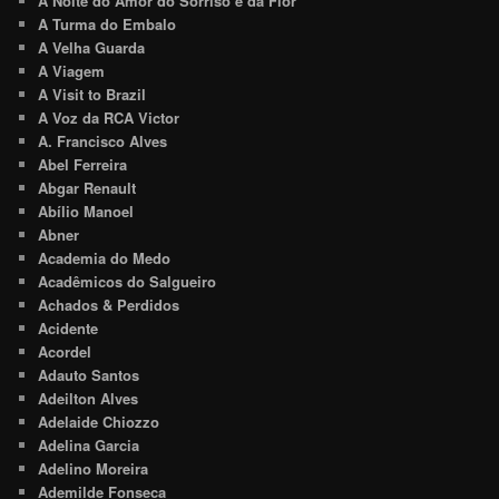
A Noite do Amor do Sorriso e da Flor
A Turma do Embalo
A Velha Guarda
A Viagem
A Visit to Brazil
A Voz da RCA Victor
A. Francisco Alves
Abel Ferreira
Abgar Renault
Abílio Manoel
Abner
Academia do Medo
Acadêmicos do Salgueiro
Achados & Perdidos
Acidente
Acordel
Adauto Santos
Adeilton Alves
Adelaide Chiozzo
Adelina Garcia
Adelino Moreira
Ademilde Fonseca