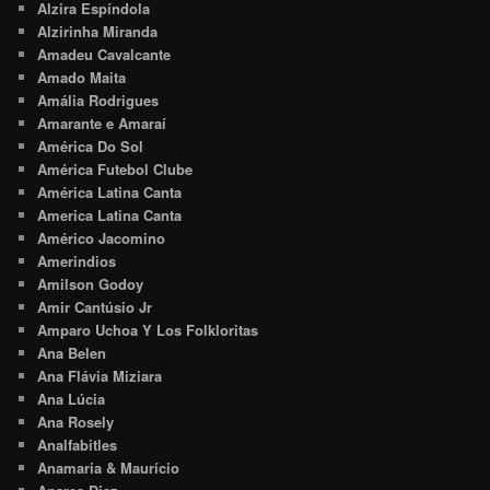
Alzira Espíndola
Alzirinha Miranda
Amadeu Cavalcante
Amado Maita
Amália Rodrigues
Amarante e Amaraí
América Do Sol
América Futebol Clube
América Latina Canta
America Latina Canta
Américo Jacomino
Amerindios
Amilson Godoy
Amir Cantúsio Jr
Amparo Uchoa Y Los Folkloritas
Ana Belen
Ana Flávia Miziara
Ana Lúcia
Ana Rosely
Analfabitles
Anamaria & Maurício