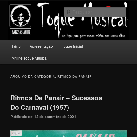
Pular
Pular
Um lugar para quem escuta música com outros olhos.
para
para
Pesqu
o
o
conteúdo
conteúdo
Toque Musical
principal
secundário
Menu
Início
Apresentação
Toque Inicial
principal
Vitrine Toque Musical
ARQUIVO DA CATEGORIA:
RITMOS DA PANAIR
Ritmos Da Panair – Sucessos
Do Carnaval (1957)
Publicado em
13 de setembro de 2021