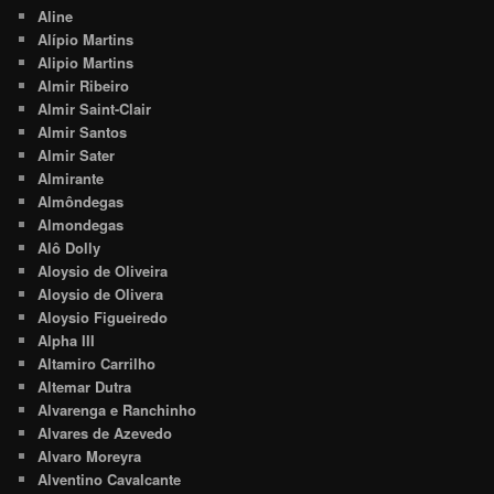
Aline
Alípio Martins
Alipio Martins
Almir Ribeiro
Almir Saint-Clair
Almir Santos
Almir Sater
Almirante
Almôndegas
Almondegas
Alô Dolly
Aloysio de Oliveira
Aloysio de Olivera
Aloysio Figueiredo
Alpha III
Altamiro Carrilho
Altemar Dutra
Alvarenga e Ranchinho
Alvares de Azevedo
Alvaro Moreyra
Alventino Cavalcante