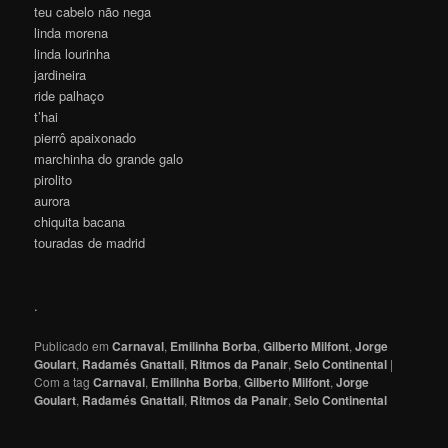
teu cabelo não nega
linda morena
linda lourinha
jardineira
ride palhaço
t’hai
pierrô apaixonado
marchinha do grande galo
pirolito
aurora
chiquita bacana
touradas de madrid
.
Publicado em
Carnaval
,
Emilinha Borba
,
Gilberto Milfont
,
Jorge
Goulart
,
Radamés Gnattali
,
Ritmos da Panair
,
Selo Continental
|
Com a tag
Carnaval
,
Emilinha Borba
,
Gilberto Milfont
,
Jorge
Goulart
,
Radamés Gnattali
,
Ritmos da Panair
,
Selo Continental