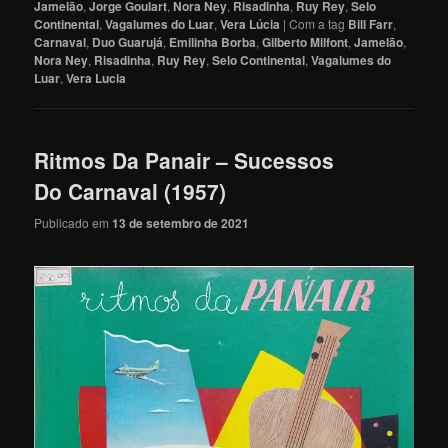
Jamelão
,
Jorge Goulart
,
Nora Ney
,
Risadinha
,
Ruy Rey
,
Selo
Continental
,
Vagalumes do Luar
,
Vera Lúcia
|
Com a tag
Bill Farr
,
Carnaval
,
Duo Guarujá
,
Emilinha Borba
,
Gilberto Milfont
,
Jamelão
,
Nora Ney
,
Risadinha
,
Ruy Rey
,
Selo Continental
,
Vagalumes do
Luar
,
Vera Lucia
Ritmos Da Panair – Sucessos
Do Carnaval (1957)
Publicado em
13 de setembro de 2021