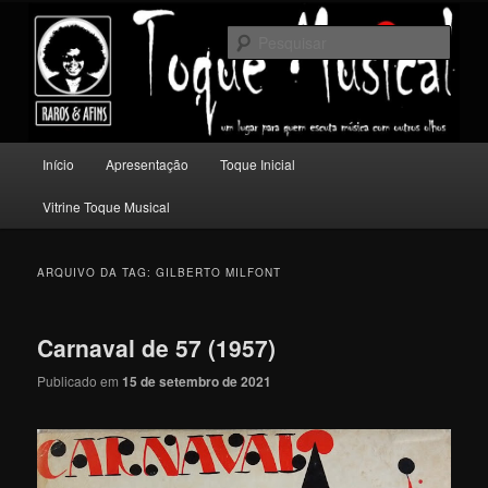
Pular
Pular
Um lugar para quem escuta música com outros olhos.
para
para
Pesqu
o
o
conteúdo
conteúdo
Toque Musical
principal
secundário
Menu
Início
Apresentação
Toque Inicial
principal
Vitrine Toque Musical
ARQUIVO DA TAG:
GILBERTO MILFONT
Carnaval de 57 (1957)
Publicado em
15 de setembro de 2021