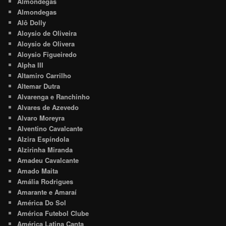
Almôndegas
Almondegas
Alô Dolly
Aloysio de Oliveira
Aloysio de Olivera
Aloysio Figueiredo
Alpha III
Altamiro Carrilho
Altemar Dutra
Alvarenga e Ranchinho
Alvares de Azevedo
Alvaro Moreyra
Alventino Cavalcante
Alzira Espíndola
Alzirinha Miranda
Amadeu Cavalcante
Amado Maita
Amália Rodrigues
Amarante e Amaraí
América Do Sol
América Futebol Clube
América Latina Canta