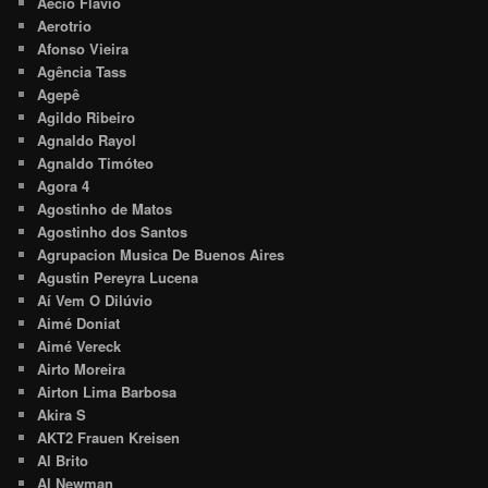
Aécio Flávio
Aerotrio
Afonso Vieira
Agência Tass
Agepê
Agildo Ribeiro
Agnaldo Rayol
Agnaldo Timóteo
Agora 4
Agostinho de Matos
Agostinho dos Santos
Agrupacion Musica De Buenos Aires
Agustin Pereyra Lucena
Aí Vem O Dilúvio
Aimé Doniat
Aimé Vereck
Airto Moreira
Airton Lima Barbosa
Akira S
AKT2 Frauen Kreisen
Al Brito
Al Newman