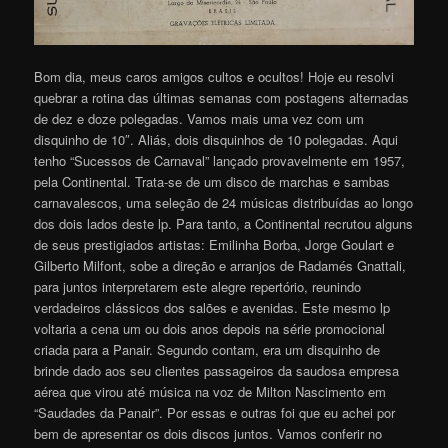
Bom dia, meus caros amigos cultos e ocultos! Hoje eu resolvi
quebrar a rotina das últimas semanas com postagens alternadas
de dez e doze polegadas. Vamos mais uma vez com um
disquinho de 10″. Aliás, dois disquinhos de 10 polegadas. Aqui
tenho “Sucessos de Carnaval” lançado provavelmente em 1957,
pela Continental. Trata-se de um disco de marchas e sambas
carnavalescos, uma seleção de 24 músicas distribuídas ao longo
dos dois lados deste lp. Para tanto, a Continental recrutou alguns
de seus prestigiados artistas: Emilinha Borba, Jorge Goulart e
Gilberto Milfont, sobe a direção e arranjos de Radamés Gnattali,
para juntos interpretarem este alegre repertório, reunindo
verdadeiros clássicos dos salões e avenidas. Este mesmo lp
voltaria a cena um ou dois anos depois na série promocional
criada para a Panair. Segundo contam, era um disquinho de
brinde dado aos seu clientes passageiros da saudosa empresa
aérea que virou até música na voz de Milton Nascimento em
“Saudades da Panair”. Por essas e outras foi que eu achei por
bem de apresentar os dois discos juntos. Vamos conferir no