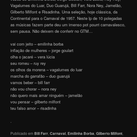
Vagalumes do Luar, Duo Guarujá, Bill Farr, Nora Ney, Jamelão,
Gilberto Milfont e Risadinha. Uma seleção, hoje clássica, da
Continental para o Carnaval de 1957. Neste lp de 10 polegadas
as músicas fazem parte deu um imenso pot pourri carnavalesco,
sem pausa. Não deixem de conferir no GTM…
vai com jeito – emilinha borba
inflação de mulheres – jorge goulart
olha o jacaré – vera lúcia
seu romeu – ruy rey
os olhos da morena – vagalumes do luar
marcha do garrafão – duo guarujá
vamos beber – bill farr
não vou chorar – nora ney
não quero mais amar ninguém – jamelão
vou pensar – gilberto milfont
teu falso amor – risadinha
.
Publicado em
Bill Farr
,
Carnaval
,
Emilinha Borba
,
Gilberto Milfont
,