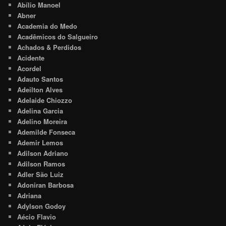
Abílio Manoel
Abner
Academia do Medo
Acadêmicos do Salgueiro
Achados & Perdidos
Acidente
Acordel
Adauto Santos
Adeilton Alves
Adelaide Chiozzo
Adelina Garcia
Adelino Moreira
Ademilde Fonseca
Ademir Lemos
Adilson Adriano
Adilson Ramos
Adler São Luiz
Adoniran Barbosa
Adriana
Adylson Godoy
Aécio Flavio