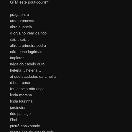
GTM este pout-pourri?
praça onze
uma promessa
abra a janela
o orvalho vem caindo
cai… cai…
atire a primeira pedra
não tenho lágrimas
implorar
nêga do cabelo duro
helena… helena…
ai que saudades da amélia
é bom parar
teu cabelo não nega
linda morena
linda lourinha
jardineira
ride palhaço
t’hai
pierrô apaixonado
marchinha do grande galo