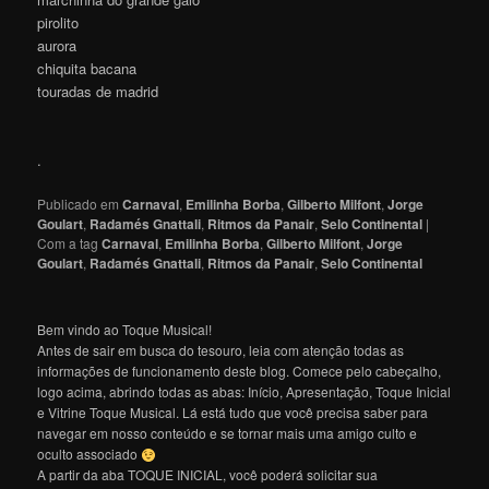
pirolito
aurora
chiquita bacana
touradas de madrid
.
Publicado em
Carnaval
,
Emilinha Borba
,
Gilberto Milfont
,
Jorge
Goulart
,
Radamés Gnattali
,
Ritmos da Panair
,
Selo Continental
|
Com a tag
Carnaval
,
Emilinha Borba
,
Gilberto Milfont
,
Jorge
Goulart
,
Radamés Gnattali
,
Ritmos da Panair
,
Selo Continental
Bem vindo ao Toque Musical!
Antes de sair em busca do tesouro, leia com atenção todas as
informações de funcionamento deste blog. Comece pelo cabeçalho,
logo acima, abrindo todas as abas: Início, Apresentação, Toque Inicial
e Vitrine Toque Musical. Lá está tudo que você precisa saber para
navegar em nosso conteúdo e se tornar mais uma amigo culto e
oculto associado
A partir da aba TOQUE INICIAL, você poderá solicitar sua