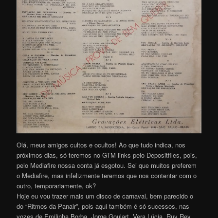
Olá, meus amigos cultos e ocultos! Ao que tudo indica, nos
próximos dias, só teremos no GTM links pelo Depositfiles, pois,
pelo Mediafire nossa conta já esgotou. Sei que muitos preferem
o Mediafire, mas infelizmente teremos que nos contentar com o
outro, temporariamente, ok?
Hoje eu vou trazer mais um disco de carnaval, bem parecido o
do “Ritmos da Panair”, pois aqui também é só sucessos, nas
vozes de Emilinha Borba, Jorge Goulart, Vera Lúcia, Ruy Rey,