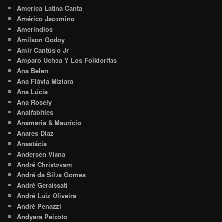
America Latina Canta
Américo Jacomino
Amerindios
Amilson Godoy
Amir Cantúsio Jr
Amparo Uchoa Y Los Folkloritas
Ana Belen
Ana Flávia Miziara
Ana Lúcia
Ana Rosely
Analfabitles
Anamaria & Maurício
Anares Diaz
Anastácia
Andersen Viana
André Christovam
André da Silva Gomes
André Geraissati
André Luiz Oliveira
André Penazzi
Andyara Peixoto