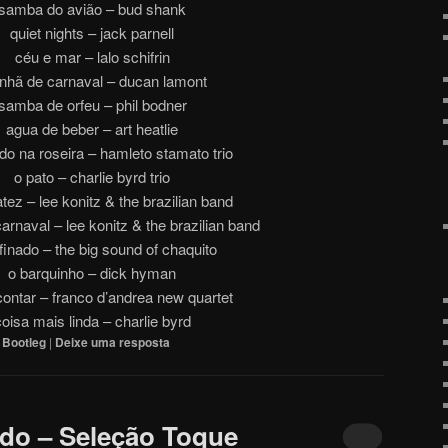
samba do avião – bud shank
quiet nights – jack parnell
céu e mar – lalo schifrin
hã de carnaval – ducan lamont
samba de orfeu – phil bodner
agua de beber – art heatlie
o na roseira – hamleto stamato trio
o pato – charlie byrd trio
tez – lee konitz & the brazilian band
rnaval – lee konitz & the brazilian band
inado – the big sound of chaquito
o barquinho – dick hyman
contar – franco d’andrea new quartet
oisa mais linda – charlie byrd
,
Bootleg
|
Deixe uma resposta
do – Seleção Toque