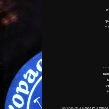
el
ga
ma
sam
sam
s
se
s
Publicado em
A Bossa Pelo Mundo