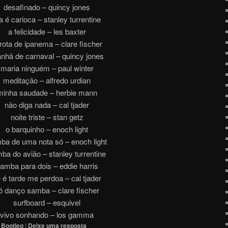
desafinado – quincy jones
a é carioca – stanley turrentine
a felicidade – les baxter
rota de ipanema – clare fischer
nhã de carnaval – quincy jones
maria ninguém – paul winter
meditação – alfredo urdian
minha saudade – herbie mann
não diga nada – cal tjader
noite triste – stan getz
o barquinho – enoch light
ba de uma nota só – enoch light
ba do avião – stanley turrentine
amba para dois – eddie harris
 é tarde me perdoa – cal tjader
ó danço samba – clare fischer
surfboard – esquivel
vivo sonhando – los gamma
,
Bootleg
|
Deixe uma resposta