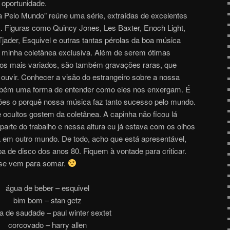
 oportunidade.
 Pelo Mundo” reúne uma série, extraídas de excelentes
is. Figuras como Quincy Jones, Les Baxter, Enoch Light,
Tjader, Esquivel e outras tantas pérolas da boa música
a minha coletânea exclusiva. Além de serem ótimas
dos mais variados, são também gravações raras, que
uvir. Conhecer a visão do estrangeiro sobre a nossa
ambém uma forma de entender como eles nos enxergam. É
ões o porquê nossa música faz tanto sucesso pelo mundo.
 ocultos gostem da coletânea. A capinha não ficou lá
 parte do trabalho e nessa altura eu já estava com os olhos
 em outro mundo. De todo, acho que está apresentável,
 de disco dos anos 80. Fiquem à vontade para criticar.
 se vem para somar.
água de beber – esquivel
bim bom – stan getz
a de saudade – paul winter sextet
corcovado – harry allen