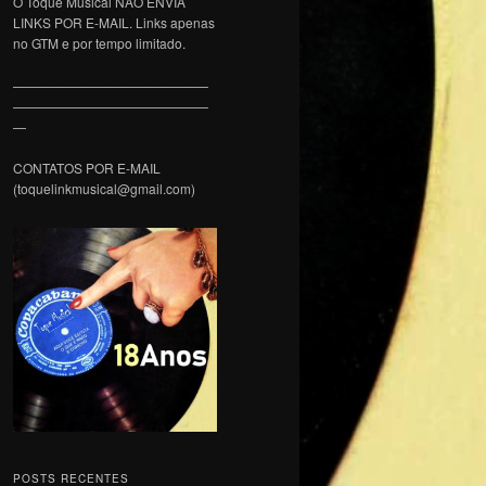
O Toque Musical NÃO ENVIA
LINKS POR E-MAIL. Links apenas
no GTM e por tempo limitado.
———————————————
———————————————
—
CONTATOS POR E-MAIL
(toquelinkmusical@gmail.com)
POSTS RECENTES