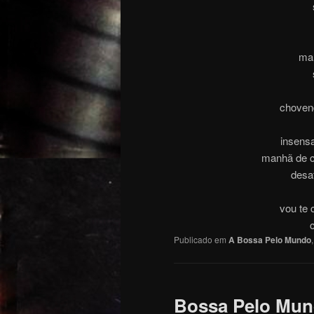
man
chovend
insensa
manhã de ca
desaf
vou te 
c
Publicado em
A Bossa Pelo Mundo
Bossa Pelo Mun