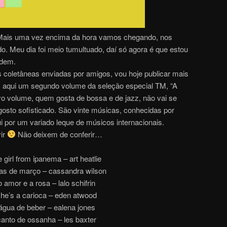
. Mais uma vez encima da hora vamos chegando, nos
do. Meu dia foi meio tumultuado, daí só agora é que estou
rdem.
coletâneas enviadas por amigos, vou hoje publicar mais
aqui um segundo volume da seleção especial TM, “A
o volume, quem gosta de bossa e de jazz, não vai se
gosto sofisticado. São vinte músicas, conhecidas por
ui por um variado leque de músicos internacionais.
ir
Não deixem de conferir…
e girl from ipanema – art heatlie
as de março – cassandra wilson
o amor e a rosa – lalo schifrin
he’s a carioca – eden atwood
água de beber – ealena jones
canto de ossanha – les baxter