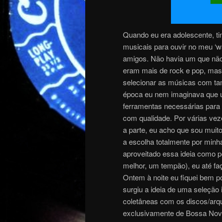
Quando eu era adolescente, tin
musicais para ouvir no meu ‘
amigos. Não havia um que não
eram mais de rock e pop, mas
selecionar as músicas com ta
época eu nem imaginava que 
ferramentas necessárias para 
com qualidade. Por várias vez
a parte, eu acho que sou mui
a escolha totalmente por min
aproveitado essa ideia como 
melhor, um tempão), eu até fa
Ontem à noite eu fiquei bem po
surgiu a ideia de uma seleção i
coletâneas com os discos/arq
exclusivamente de Bossa Nova 