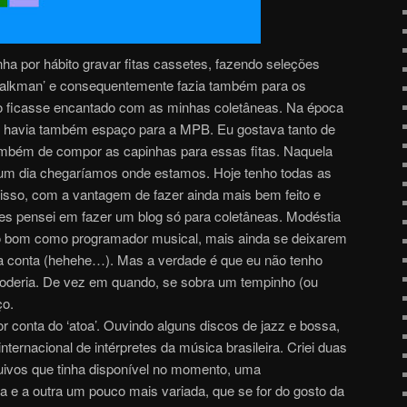
ha por hábito gravar fitas cassetes, fazendo seleções
walkman’ e consequentemente fazia também para os
 ficasse encantado com as minhas coletâneas. Na época
 havia também espaço para a MPB. Eu gostava tanto de
mbém de compor as capinhas para essas fitas. Naquela
um dia chegaríamos onde estamos. Hoje tenho todas as
isso, com a vantagem de fazer ainda mais bem feito e
es pensei em fazer um blog só para coletâneas. Modéstia
to bom como programador musical, mais ainda se deixarem
ha conta (hehehe…). Mas a verdade é que eu não tenho
poderia. De vez em quando, se sobra um tempinho (ou
ço.
r conta do ‘atoa’. Ouvindo alguns discos de jazz e bossa,
nternacional de intérpretes da música brasileira. Criei duas
uivos que tinha disponível no momento, uma
e a outra um pouco mais variada, que se for do gosto da