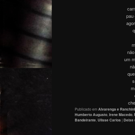
car
pau 
agor
q
m
não
um ma
nã
que
s
m
che
Publicado em
Alvarenga e Ranchin
Humberto Augusto
,
Irene Macedo
,
Bandeirante
,
Ulisse Carlos
|
Deixe