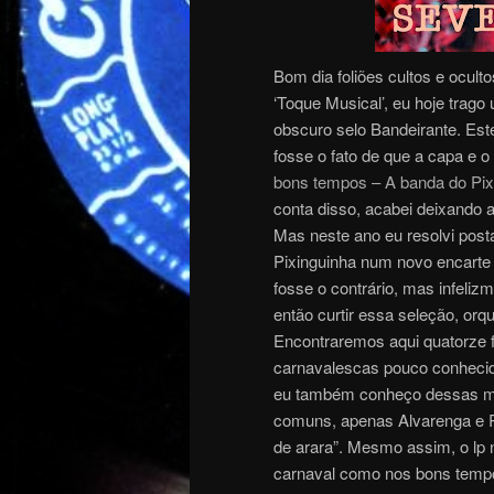
Bom dia foliões cultos e ocult
‘Toque Musical’, eu hoje tra
obscuro selo Bandeirante. Est
fosse o fato de que a capa e o
bons tempos – A banda do Pix
conta disso, acabei deixando 
Mas neste ano eu resolvi postá
Pixinguinha num novo encarte 
fosse o contrário, mas infeli
então curtir essa seleção, orqu
Encontraremos aqui quatorze
carnavalescas pouco conhecid
eu também conheço dessas mu
comuns, apenas Alvarenga e 
de arara”. Mesmo assim, o lp 
carnaval como nos bons tempo