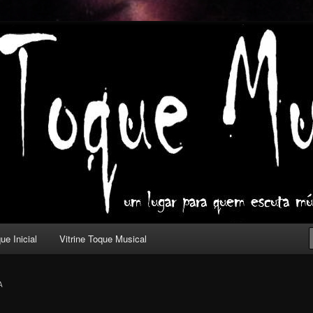
ica com outros olhos.
l
ue Inicial
Vitrine Toque Musical
A