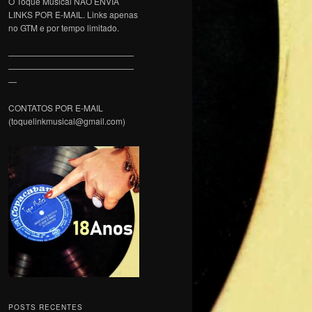
O Toque Musical NÃO ENVIA
LINKS POR E-MAIL. Links apenas
no GTM e por tempo limitado.
———————————————
———————————————
—
CONTATOS POR E-MAIL
(toquelinkmusical@gmail.com)
POSTS RECENTES