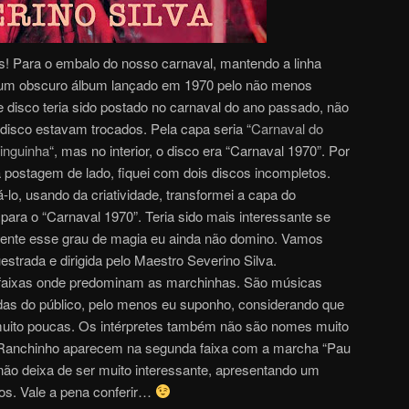
os! Para o embalo do nosso carnaval, mantendo a linha
go um obscuro álbum lançado em 1970 pelo não menos
e disco teria sido postado no carnaval do ano passado, não
 disco estavam trocados. Pela capa seria “
Carnaval do
inguinha
“, mas no interior, o disco era “Carnaval 1970”. Por
a postagem de lado, fiquei com dois discos incompletos.
-lo, usando da criatividade, transformei a capa do
para o “Carnaval 1970”. Teria sido mais interessante se
zmente esse grau de magia eu ainda não domino. Vamos
estrada e dirigida pelo Maestro Severino Silva.
 faixas onde predominam as marchinhas. São músicas
as do público, pelo menos eu suponho, considerando que
ito poucas. Os intérpretes também não são nomes muito
Ranchinho aparecem na segunda faixa com a marcha “Pau
não deixa de ser muito interessante, apresentando um
s. Vale a pena conferir…