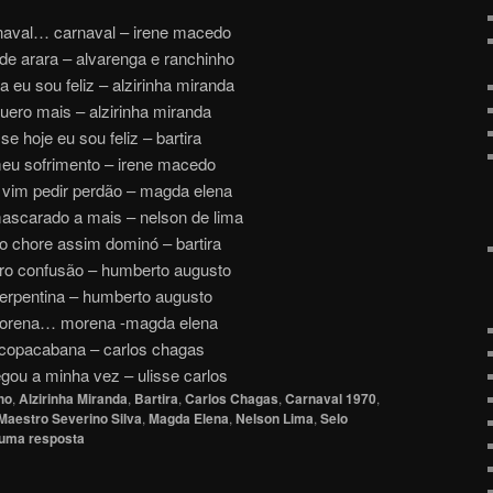
naval… carnaval – irene macedo
de arara – alvarenga e ranchinho
a eu sou feliz – alzirinha miranda
uero mais – alzirinha miranda
se hoje eu sou feliz – bartira
eu sofrimento – irene macedo
 vim pedir perdão – magda elena
scarado a mais – nelson de lima
o chore assim dominó – bartira
ro confusão – humberto augusto
erpentina – humberto augusto
orena… morena -magda elena
copacabana – carlos chagas
gou a minha vez – ulisse carlos
ho
,
Alzirinha Miranda
,
Bartira
,
Carlos Chagas
,
Carnaval 1970
,
Maestro Severino Silva
,
Magda Elena
,
Nelson Lima
,
Selo
 uma resposta