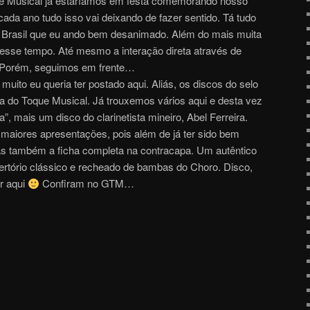
ue Musical já estaríamos em festa comemorando nosso
cada ano tudo isso vai deixando de fazer sentido. Tá tudo
 Brasil que eu ando bem desanimado. Além do mais muita
esse tempo. Até mesmo a interação direta através de
 Porém, seguimos em frente…
muito eu queria ter postado aqui. Aliás, os discos do selo
 do Toque Musical. Já trouxemos vários aqui e desta vez
a”, mais um disco do clarinetista mineiro, Abel Ferreira.
maiores apresentações, pois além de já ter sido bem
rás também a ficha completa na contracapa. Um autêntico
rtório clássico e recheado de bambas do Choro. Disco,
or aqui
Confiram no GTM…