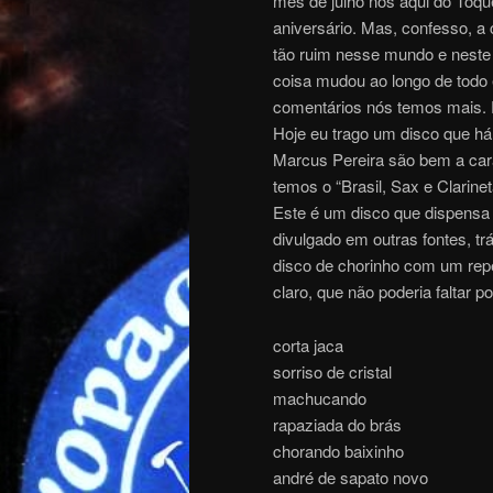
mês de julho nós aqui do Toq
aniversário. Mas, confesso, a 
tão ruim nesse mundo e neste
coisa mudou ao longo de todo 
comentários nós temos mais.
Hoje eu trago um disco que há 
Marcus Pereira são bem a cara
temos o “Brasil, Sax e Clarinet
Este é um disco que dispensa 
divulgado em outras fontes, t
disco de chorinho com um repe
claro, que não poderia faltar p
corta jaca
sorriso de cristal
machucando
rapaziada do brás
chorando baixinho
andré de sapato novo