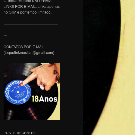
O Toque Musical NÃO ENVIA
LINKS POR E-MAIL. Links apenas
no GTM e por tempo limitado.
———————————————
———————————————
—
CONTATOS POR E-MAIL
(toquelinkmusical@gmail.com)
POSTS RECENTES