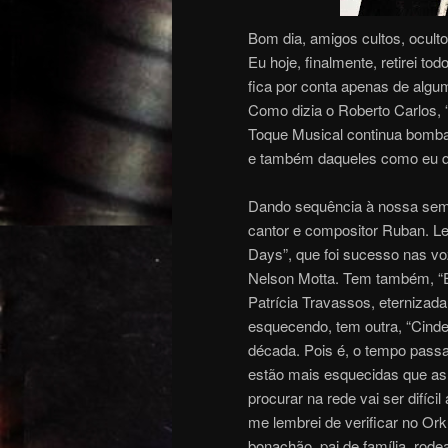
Bom dia, amigos cultos, ocult
Eu hoje, finalmente, retirei to
fica por conta apenas de al
Como dizia o Roberto Carlos, “d
Toque Musical continua bomban
e também daqueles como eu q
Dando sequência à nossa sema
cantor e compositor Ruban. 
Days”, que foi sucesso nas vo
Nelson Motta. Tem também, “Eu
Patrícia Travassos, eternizada
esquecendo, tem outra, “Cinde
década. Pois é, o tempo passa
estão mais esquecidas que as
procurar na rede vai ser difíc
me lembrei de verificar no Ork
bonachão, pai de família, rode