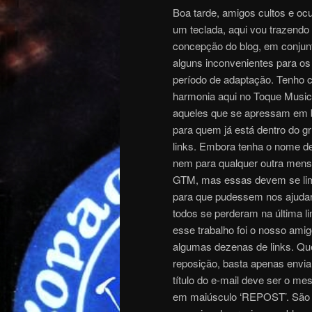
Boa tarde, amigos cultos e ocu
um teclada, aqui vou trazend
concepção do blog, em conjunto
alguns inconvenientes para o
período de adaptação. Tenho c
harmonia aqui no Toque Musica
aqueles que se apressam em b
para quem já está dentro do gr
links. Embora tenha o nome de
nem para qualquer outra men
GTM, mas essas devem se limit
para que pudessem nos ajudar 
todos se perderam na última li
esse trabalho foi o nosso ami
algumas dezenas de links. Qu
reposição, basta apenas enviar
título do e-mail deve ser o me
em maiúsculo ‘REPOST’. São no