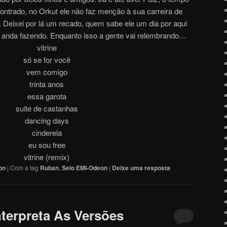
ntrado, no Orkut ele não faz menção à sua carreira de
. Deixei por lá um recado, quem sabe ele um dia por aqui
e anda fazendo. Enquanto isso a gente vai relembrando…
vitrine
só se for você
vem comigo
trinta anos
essa garota
suite de castanhas
dancing days
cinderela
eu sou free
vitrine (remix)
on
|
Com a tag
Ruban
,
Selo EMI-Odeon
|
Deixe uma resposta
nterpreta As Versões