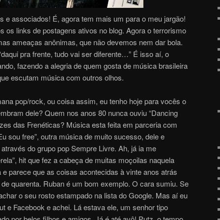
os e associados! É, agora tem mais um para o meu jargão!
dos os links de postagens ativos no blog. Agora o terrorismo
gumas ameaças anônimas, que não devemos nem dar bola.
aqui pra frente, tudo vai ser diferente…” É isso aí, o
do, fazendo a alegria de quem gosta de música brasileira
ue escutam música com outros olhos.
na pop/rock, ou coisa assim, eu tenho hoje para vocês o
Lembram dele? Quem nos anos 80 nunca ouviu “Dancing
zes das Frenéticas? Música esta feita em parceria com
 sou free”, outra música de muito sucesso, dele e
 através do grupo pop Sempre Livre. Ah, já ia me
rela”, hit que fez a cabeça de muitas moçoilas naquela
 e parece que as coisas acontecidas à vinte anos atrás
 de quarenta. Ruban é um bom exemplo. O cara sumiu. Se
il achar o seu rosto estampado na lista do Google. Mas aí eu
ut e Facebook e achei. Lá estava ele, um senhor tipo
ado por belos filhos e amigos. Já é até avô! Putz, o tempo