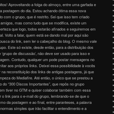
ltos! Aproveitando a folga do almoço, entre uma garfada e
o a postagem do dia. Estou achando ótima essa nova
 com o grupo, que é restrito. Sei que isso tem criado
s amigos, mas como tudo que se modifica, existe um
erteza que logo, todos estarão afinados e seguiremos em
l. Volto a falar, quem está se dando mal por aqui são
usca do link, sem ler o cabeçalho do blog. O mesmo vale
upo. Este só existe, desde então, para a distribuição dos
 ‘grupo de discussão’, não deve ser usado para isso e
sagem. Contudo, qualquer um pode postar mensagens no
ar aos próprios links. Deixei essa possibilidade à vocês
na reconstituição dos links de antigas postagens, já que
mpeza do Mediafire. Até então, o único que se prestou a
go do “300 Discos Importantes”, que repôs no grupo
em tiver no GTM e quiser colaborar também com essa
 o link para o e-mail do grupo, lembrando-se de que o
smo da postagem e ao final, entre paranteses, a palavra
rmas simples que irão facilitar o entendimento e a