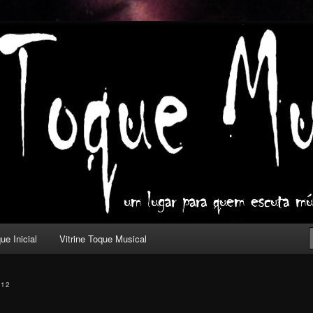
ica com outros olhos.
l
ue Inicial
Vitrine Toque Musical
012