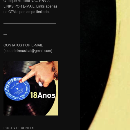
O Toque Musical NÃO ENVIA
LINKS POR E-MAIL. Links apenas
no GTM e por tempo limitado.
———————————————
———————————————
—
CONTATOS POR E-MAIL
(toquelinkmusical@gmail.com)
POSTS RECENTES