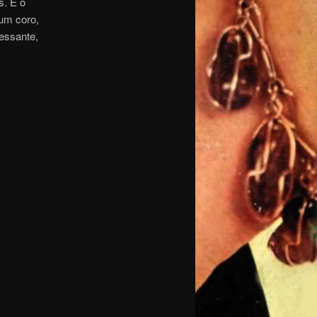
s. É o
 um coro,
ressante,