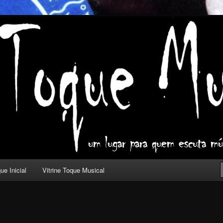
ica com outros olhos.
l
ue Inicial
Vitrine Toque Musical