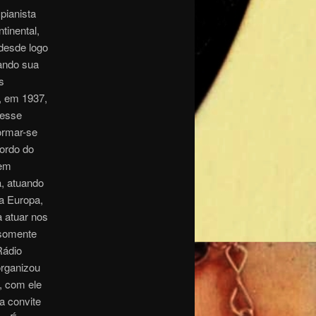
pianista
tinental,
 desde logo
ando sua
s
o, em 1937,
Nesse
ormar-se
ordo do
 em
a, atuando
da Europa,
a atuar nos
 somente
Rádio
organizou
, com ele
a convite