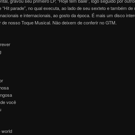
ntal, gravou seu primeiro LP, “Hoje tem baile”, logo seguido por outro
 “Hit parade”, no qual executa, ao lado de seu sexteto e também de
acionais e internacionais, ao gosto da época. É mais um disco inte
 de nosso Toque Musical. Não deixem de conferir no GTM.
rever
g
or
hosa
engosa
 de você
u
 world