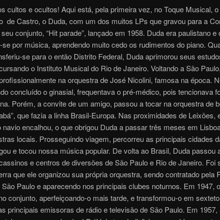
s cultos e ocultos! Aqui está, pela primeira vez, no Toque Musical, o 
o de Castro, o Duda, com um dos muitos LPs que gravou para a Con
 seu conjunto, “Hit parade”, lançado em 1958. Duda era paulistano e
u-se por música, aprendendo muito cedo os rudimentos do piano. Qu
ansferiu-se para o então Distrito Federal, Duda aprimorou seus estudo
cursando o Instituto Musical do Rio de Janeiro. Voltando a São Paul
 profissionalmente na orquestra de José Nicolini, famosa na época. 
do concluído o ginasial, frequentava o pré-médico, pois tencionava f
na. Porém, a convite de um amigo, passou a tocar na orquestra de b
abá”, que fazia a linha Brasil-Europa. Nas proximidades de Leixões,
o navio encalhou, o que obrigou Duda a passar três meses em Lisbo
tras locais. Prosseguindo viagem, percorreu as principais cidades 
gou e tocou nossa música popular. De volta ao Brasil, Duda passou 
 cassinos e centros de diversões de São Paulo e Rio de Janeiro. Foi
rra que ele organizou sua própria orquestra, sendo contratado pela 
 São Paulo e aparecendo nos principais clubes noturnos. Em 1947, 
o conjunto, aperfeiçoando-o mais tarde, e transformou-o em sexteto
s principais emissoras de rádio e televisão de São Paulo. Em 1957, 