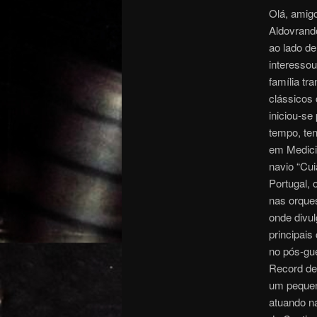
Olá, amigo
Aldovrand
ao lado de
interesso
família tr
clássicos 
iniciou-se
tempo, ten
em Medici
navio “Cui
Portugal, 
nas orques
onde divul
principais
no pós-gue
Record de
um pequen
atuando na