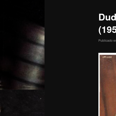
posts
Dud
(19
Publicado 