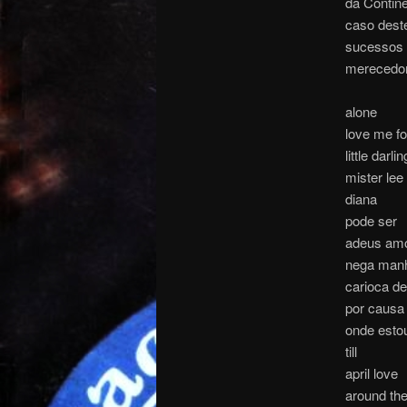
da Contine
caso deste
sucessos n
merecedor
alone
love me fo
little darlin
mister lee
diana
pode ser
adeus am
nega man
carioca d
por causa
onde esto
till
april love
around the