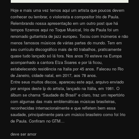
Hoje e mais uma vez temos aqui um artista que poucos devem
conhecer ou lembrar, o violonista e compositor Irio de Paula.
Relembrando nossa apresentação em um outro post que há
tempos fizemos aqui no Toque Musical, Irio de Paula foi um
renomado guitarrista de jazz europeu. Tocou com inúmeros e não
menos famosos músicos de várias partes do mundo. Tem em
seu currículo discográfico mais de 60 trabalhos, praticamente
quase tudo lançado só lá fora. Nos anos 70 esteve na Europa
acompanhado a cantora Elza Soares e por lá ficou,
estabelecendo residência na Italia por 45 anos. Faleceu no Rio
de Janeiro, cidade natal, em 2017, aos 78 anos.
Entre seus muitos discos, apareceu este aqui, arquivo enviado
por amigos deste lp do artista, lançado na Itália, em 1981. O
álbum se chama “Saudade do Brasil” e claro, traz um repertório
com algumas das mais emblemáticas músicas brasileiras,
reconhecidas internacionalmente e que refletem bem essa
saudade, principalmente para um músico brasileiro como foi Irio
de Paula. Confiram no GTM…
deve ser amor