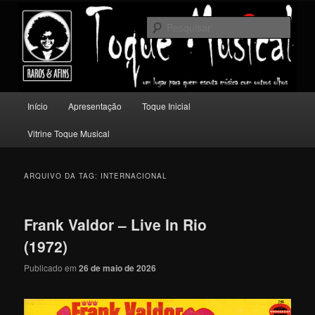
Pular
Pular
Um lugar para quem escuta música com outros olhos.
para
para
Pesqu
o
o
conteúdo
conteúdo
Toque Musical
principal
secundário
Menu
Início
Apresentação
Toque Inicial
principal
Vitrine Toque Musical
ARQUIVO DA TAG:
INTERNACIONAL
Frank Valdor – Live In Rio
(1972)
Publicado em
26 de maio de 2026