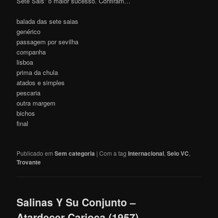
Sete Sais” o maior sucesso. Confiram…
balada das sete saias
genérico
passagem por sevilha
companha
lisboa
prima da chula
atados e simples
pescaria
outra margem
bichos
final
Publicado em
Sem categoria
|
Com a tag
Internacional
,
Selo VC
,
Trovante
Salinas Y Su Conjunto –
Atardecer Carioca (1957)