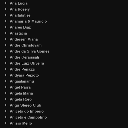
Ana Lúcia
Ana Rosely
Analfabitles
Anamaria & Maurício
Anares Diaz
Anastácia
Andersen Viana
André Christovam
André da Silva Gomes
André Geraissati
André Luiz Oliveira
André Penazzi
Andyara Peixoto
Angaatãnàmú
Angel Parra
Angela Maria
Angela Roro
Angu Stereo Club
Aniceto do Império
Aniceto e Campolino
Anisio Mello