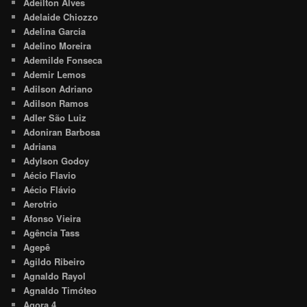
Adeilton Alves
Adelaide Chiozzo
Adelina Garcia
Adelino Moreira
Ademilde Fonseca
Ademir Lemos
Adilson Adriano
Adilson Ramos
Adler São Luiz
Adoniran Barbosa
Adriana
Adylson Godoy
Aécio Flavio
Aécio Flávio
Aerotrio
Afonso Vieira
Agência Tass
Agepê
Agildo Ribeiro
Agnaldo Rayol
Agnaldo Timóteo
Agora 4