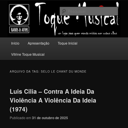
Pular
Pular
Um lugar para quem escuta música com outros olhos.
para
para
Pesqu
o
o
conteúdo
conteúdo
Toque Musical
principal
secundário
Menu
Início
Apresentação
Toque Inicial
principal
Vitrine Toque Musical
ARQUIVO DA TAG:
SELO LE CHANT DU MONDE
Luis Cilia – Contra A Ideia Da
Violência A Violência Da Ideia
(1974)
Publicado em
31 de outubro de 2025