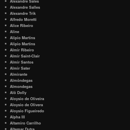
Alexandre Sales
Alexandre Salles
Alexandre Trik
Alfredo Moretti
Alice Ribeiro
Aline
Alípio Martins
Alipio Martins
Almir Ribeiro
Almir Saint-Clair
Almir Santos
Almir Sater
Almirante
Almôndegas
Almondegas
Alô Dolly
Aloysio de Oliveira
Aloysio de Olivera
Aloysio Figueiredo
Alpha III
Altamiro Carrilho
Altemar Dutra