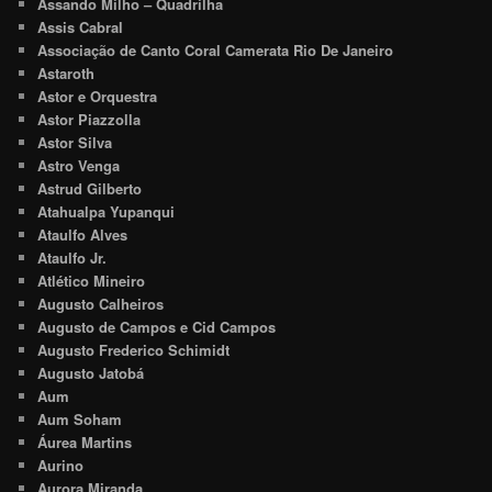
Assando Milho – Quadrilha
Assis Cabral
Associação de Canto Coral Camerata Rio De Janeiro
Astaroth
Astor e Orquestra
Astor Piazzolla
Astor Silva
Astro Venga
Astrud Gilberto
Atahualpa Yupanqui
Ataulfo Alves
Ataulfo Jr.
Atlético Mineiro
Augusto Calheiros
Augusto de Campos e Cid Campos
Augusto Frederico Schimidt
Augusto Jatobá
Aum
Aum Soham
Áurea Martins
Aurino
Aurora Miranda