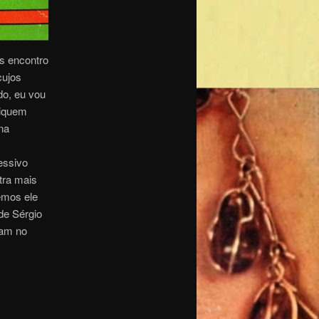
s encontro
cujos
do, eu vou
Fiquem
na
essivo
tra mais
temos ele
de Sérgio
ram no