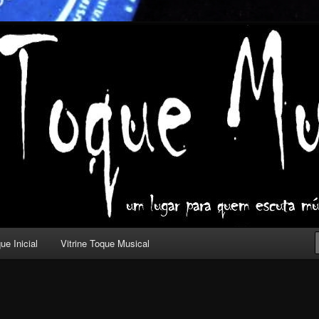
ica com outros olhos.
l
ue Inicial
Vitrine Toque Musical