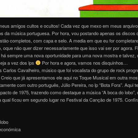
meus amigos cultos e ocultos! Cada vez que mexo em meus arquivo
os da música portuguesa. Por hora, vou postando apenas os discos 
estão completos, com capa e selo. A media em que eu for completan
, oque não quer dizer necessariamente que isso vai ser por agora. 
s, há sempre uma nova oportunidade para uma nova mostra e talvez, 
eja a vez dos lps
Por hora e agora, vamos nos disquinhos…
 Carlos Cavalheiro, músico que foi vocalista do grupo de rock progr
 Creio que já apresentamos ele aqui no Toque Musical em outra mos
ntamente com outro português, Júlio Pereira, no lp “Bota Fora”. Aqui 
pacto de 1975, trazendo como destaque a música “A boca do lobo”, 
a qual ficou em segundo lugar no Festival da Canção de 1975. Confi
lobo
 económica