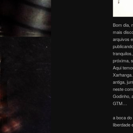
Bom dia, 
mais disc
arquivos 
publicando
tranquilo
próxima, s
Aqui temos
Xarhanga.
antiga, ju
neste com
Godinho, 
GTM…
a boca do 
liberdade