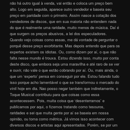
não há outro igual à venda, vai então e coloca um preço bem
alto. Logo em seguida, aparece outro vendedor e baseia seu
preço em paridade com o primeiro. Assim nasce a cotação dos
vendedores de discos, que em sua maioria não entendem nada
do que é realmente uma raridade, muito menos de música. Daí é
que surgem os preços abusivos, a lei dos especuladores.
Quando vejo coisas como essas, me dá vontade de perguntar o
porquê desse preço exorbitante. Mas depois entendo que para os
expertos existem os idiotas. Ou, como dizem por aí, o que não
falta nesse mundo é trouxa. Estou dizendo isso, muito por conta
deste disco, que embora seja uma maravilha e até raro de se ver
e ouvir, não vale o que estão cobrando por aí. Ou, mais ainda, o
que um ‘experto’ pensa em conseguir por ele. Estou falando tudo
isso porque acho lamentável o que se transformou o mercado do
vinil hoje em dia. Nao posso negar também que indiretamente, o
Toque Musical contribuiu para que coisas como essa
acontecessem. Pois, muita coisa que ‘desenterramos’ e
publicamos por aqui, o fizemos tratando como tesouros,
raridades e sei que muita gente por aí se baseia em nossa
opinião, ou toma como métrica. Já vimos isso acontecer com
diversos discos e artistas aqui apresentados. Porém, se por um