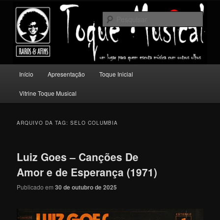
Pular
Pular
Um lugar para quem escuta música com outros olhos.
para
para
Pesqu
o
o
conteúdo
conteúdo
Toque Musical
principal
secundário
Menu
Início
Apresentação
Toque Inicial
principal
Vitrine Toque Musical
ARQUIVO DA TAG:
SELO COLUMBIA
Luiz Goes – Canções De
Amor e de Esperança (1971)
Publicado em
30 de outubro de 2025