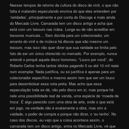
Nesses tempos de retorno da cultura do disco de vinil, o que não
falta é malandro especulando encima do que eles entendem por
‘raridades’, principalmente e por conta do Discogs e mais ainda
do Mercado Livre. Camarada tem um disco antigo e acha que
está com um tesouro nas mãos. Longe eu de não acreditar em
tesouros musicais… Sem dúvida para um colecionador, um
amante do vinil e de múisca há discos que são mesmo um
tesouro, mas isso não quer dizer que sua raridade se limita pelo
fato de ser um único oferecido no mercado. Por exemplo, nunca
entendi o porquê aquele disco horroroso, “Louco por você”, do
Roberto Carlos tenha tantos idiotas pagando 5 ou até 10 mil reais
num exemplar. Nada justifica, ou se justifica é apenas para um
colecionador específico e mesmo assim tem que ser um louco
para desembolsar essa nota preta. Mas acho que essa
especulação toda se dá, não pelo disco em si, mas porque há
nele uma possibilidade real de venda, uma espécie de ‘moeda de
troca’. É algo parecido com uma obra de arte, onde o que está
em jogo, na verdade não é exatamente a obra, mas sim a
vaidade, o poder de compra e porque não dizer, o ‘eu tenho’. No
caso dos discos, eu vejo que a coisa acontece assim, o
camarada tem um disco antigo, entra no Mercado Livre, vê que