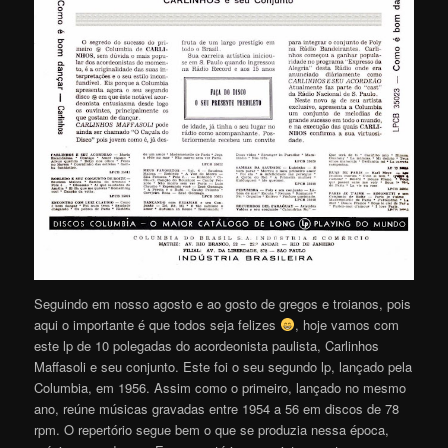
Seguindo em nosso agosto e ao gosto de gregos e troianos, pois
aqui o importante é que todos seja felizes
, hoje vamos com
este lp de 10 polegadas do acordeonista paulista, Carlinhos
Maffasoli e seu conjunto. Este foi o seu segundo lp, lançado pela
Columbia, em 1956. Assim como o primeiro, lançado no mesmo
ano, reúne músicas gravadas entre 1954 a 56 em discos de 78
rpm. O repertório segue bem o que se produzia nessa época,