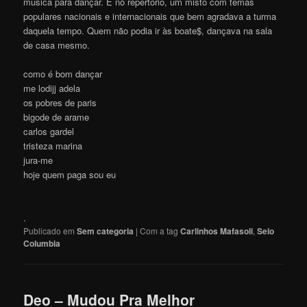
música para dançar. E no repertório, um misto com temas
populares nacionais e internacionais que bem agradava a turma
daquela tempo. Quem não podia ir às boate$, dançava na sala
de casa mesmo.
como é bom dançar
me lodijj adela
os pobres de paris
bigode de arame
carlos gardel
tristeza marina
jura-me
hoje quem paga sou eu
.
Publicado em
Sem categoria
|
Com a tag
Carlinhos Mafasoli
,
Selo
Columbia
Deo – Mudou Pra Melhor