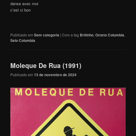
danse avec moi
c’est ci bon
Publicado em
Sem categoria
|
Com a tag
Britinho
,
Octeto Columbia
,
Selo Columbia
Moleque De Rua (1991)
Publicado em
13 de novembro de 2024