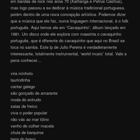
em bandas de rock nos anos 70 (Xarhanga e Petrus Castrus),
mas logo passou a se dedicar à música tradicional portuguesa,
porém dentro de uma nova concepção artística. Podemos dizer
que a música que ele faz, numa linguagem internacional, é o folk
português. Aqui temos ele em “Cavaquinho”, álbum lançado em
1981. Um disco onde ele explora com maestria o cavaquinho
português, que é diferente do cavaquinho que aqui no Brasil se
toca no samba. Este lp de Julio Pereira é verdadeiramente
interessante, totalmente instrumental, ‘world music’ total. Vale a
pena conhecer…
vira minhoto
laurindinha
cantar galego
são gonçado de amarante
moda do entrudo
saias de freixo
viva o poder popular
não vás ao mar tóino
venho de colher macela
chula de barquiros
terra do bravo