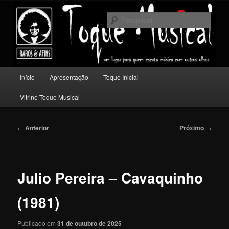
Pular
Um lugar para quem escuta música com outros olhos.
para
Pesqu
o
conteúdo
Toque Musical
principal
Menu
Início
Apresentação
Toque Inicial
principal
Vitrine Toque Musical
Navegação
←
Anterior
Próximo
→
de
posts
Julio Pereira – Cavaquinho
(1981)
Publicado em
31 de outubro de 2025