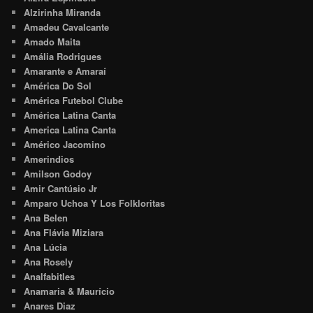
Alzirinha Miranda
Amadeu Cavalcante
Amado Maita
Amália Rodrigues
Amarante e Amaraí
América Do Sol
América Futebol Clube
América Latina Canta
America Latina Canta
Américo Jacomino
Amerindios
Amilson Godoy
Amir Cantúsio Jr
Amparo Uchoa Y Los Folkloritas
Ana Belen
Ana Flávia Miziara
Ana Lúcia
Ana Rosely
Analfabitles
Anamaria & Maurício
Anares Diaz