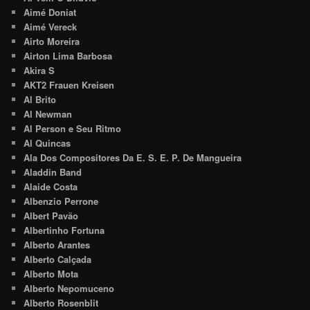
Aimé Doniat
Aimé Vereck
Airto Moreira
Airton Lima Barbosa
Akira S
AKT2 Frauen Kreisen
Al Brito
Al Newman
Al Person e Seu Ritmo
Al Quincas
Ala Dos Compositores Da E. S. E. P. De Mangueira
Aladdin Band
Alaide Costa
Albenzio Perrone
Albert Pavão
Albertinho Fortuna
Alberto Arantes
Alberto Calçada
Alberto Mota
Alberto Nepomuceno
Alberto Rosenblit