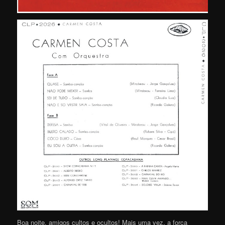
Boa noite, amigos cultos e ocultos! Mais uma vez, a força