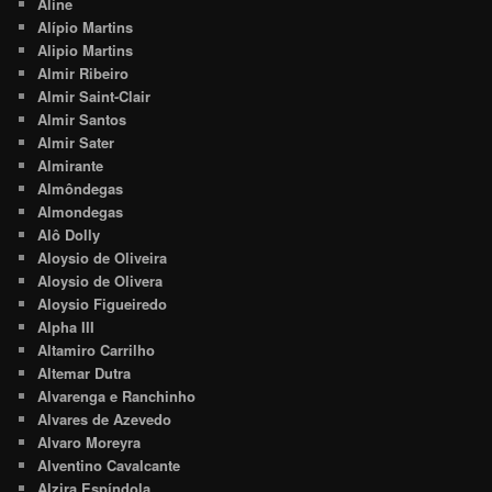
Aline
Alípio Martins
Alipio Martins
Almir Ribeiro
Almir Saint-Clair
Almir Santos
Almir Sater
Almirante
Almôndegas
Almondegas
Alô Dolly
Aloysio de Oliveira
Aloysio de Olivera
Aloysio Figueiredo
Alpha III
Altamiro Carrilho
Altemar Dutra
Alvarenga e Ranchinho
Alvares de Azevedo
Alvaro Moreyra
Alventino Cavalcante
Alzira Espíndola