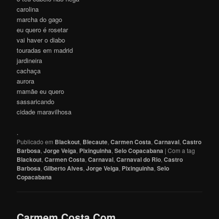
carolina
marcha do gago
eu quero é rosetar
vai haver o diabo
touradas em madrid
jardineira
cachaça
aurora
mamãe eu quero
sassaricando
cidade maravilhosa
.
Publicado em
Blackout
,
Blecaute
,
Carmen Costa
,
Carnaval
,
Castro
Barbosa
,
Jorge Veiga
,
Pixinguinha
,
Selo Copacabana
|
Com a tag
Blackout
,
Carmen Costa
,
Carnaval
,
Carnaval do Rio
,
Castro
Barbosa
,
Gilberto Alves
,
Jorge Veiga
,
Pixinguinha
,
Selo
Copacabana
Carmem Costa Com