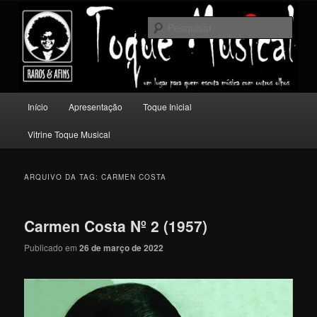
Pular
Pular
Um lugar para quem escuta música com outros olhos.
para
para
Pesqu
o
o
conteúdo
conteúdo
Toque Musical
principal
secundário
Menu
Início
Apresentação
Toque Inicial
principal
Vitrine Toque Musical
ARQUIVO DA TAG:
CARMEN COSTA
Carmen Costa Nº 2 (1957)
Publicado em
26 de março de 2022