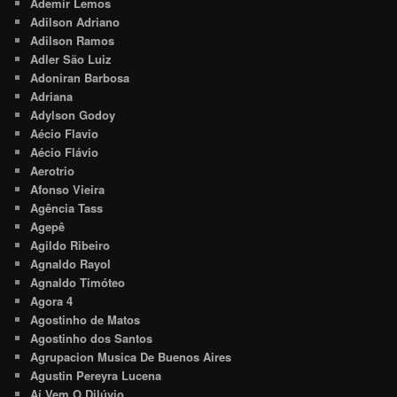
Ademir Lemos
Adilson Adriano
Adilson Ramos
Adler São Luiz
Adoniran Barbosa
Adriana
Adylson Godoy
Aécio Flavio
Aécio Flávio
Aerotrio
Afonso Vieira
Agência Tass
Agepê
Agildo Ribeiro
Agnaldo Rayol
Agnaldo Timóteo
Agora 4
Agostinho de Matos
Agostinho dos Santos
Agrupacion Musica De Buenos Aires
Agustin Pereyra Lucena
Aí Vem O Dilúvio