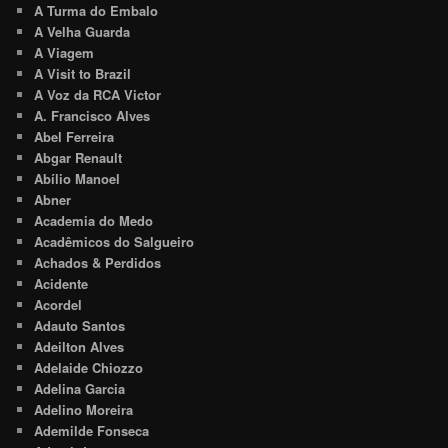
A Turma do Embalo
A Velha Guarda
A Viagem
A Visit to Brazil
A Voz da RCA Victor
A. Francisco Alves
Abel Ferreira
Abgar Renault
Abílio Manoel
Abner
Academia do Medo
Acadêmicos do Salgueiro
Achados & Perdidos
Acidente
Acordel
Adauto Santos
Adeilton Alves
Adelaide Chiozzo
Adelina Garcia
Adelino Moreira
Ademilde Fonseca