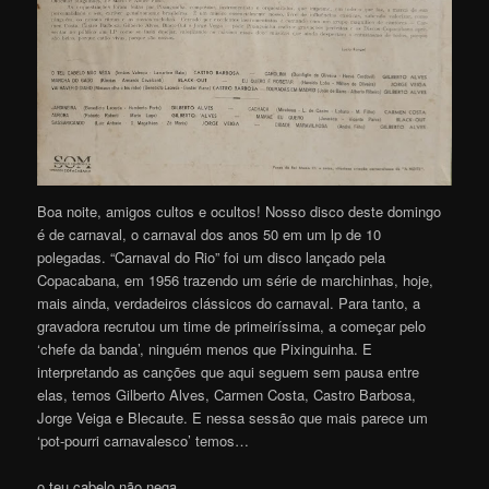
Boa noite, amigos cultos e ocultos! Nosso disco deste domingo
é de carnaval, o carnaval dos anos 50 em um lp de 10
polegadas. “Carnaval do Rio” foi um disco lançado pela
Copacabana, em 1956 trazendo um série de marchinhas, hoje,
mais ainda, verdadeiros clássicos do carnaval. Para tanto, a
gravadora recrutou um time de primeiríssima, a começar pelo
‘chefe da banda’, ninguém menos que Pixinguinha. E
interpretando as canções que aqui seguem sem pausa entre
elas, temos Gilberto Alves, Carmen Costa, Castro Barbosa,
Jorge Veiga e Blecaute. E nessa sessão que mais parece um
‘pot-pourri carnavalesco’ temos…
o teu cabelo não nega