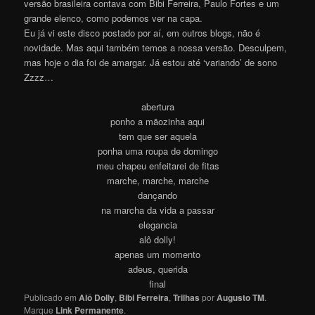
versão brasileira contava com Bibi Ferreira, Paulo Fortes e um
grande elenco, como podemos ver na capa.
Eu já vi este disco postado por aí, em outros blogs, não é
novidade. Mas aqui também temos a nossa versão. Desculpem,
mas hoje o dia foi de amargar. Já estou até ‘variando’ de sono
Zzzz…
abertura
ponho a mãozinha aqui
tem que ser aquela
ponha uma roupa de domingo
meu chapeu enfeitarei de fitas
marche, marche, marche
dançando
na marcha da vida a passar
elegancia
alô dolly!
apenas um momento
adeus, querida
final
Publicado em
Alô Dolly
,
Bibi Ferreira
,
Trilhas
por
Augusto TM
.
Marque
Link Permanente
.