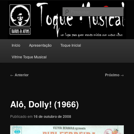
Pular
Um lugar para quem escuta música com outros olhos.
para
Pesqu
o
conteúdo
Toque Musical
principal
Menu
Início
Apresentação
Toque Inicial
principal
Vitrine Toque Musical
Navegação
←
Anterior
Próximo
→
de
posts
Alô, Dolly! (1966)
Publicado em
16 de outubro de 2008