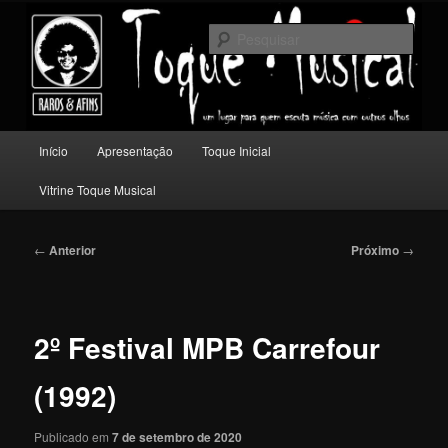
Pular
Um lugar para quem escuta música com outros olhos.
para
Pesqu
o
conteúdo
Toque Musical
principal
Menu
Início
Apresentação
Toque Inicial
principal
Vitrine Toque Musical
Navegação
←
Anterior
Próximo
→
de
posts
2º Festival MPB Carrefour
(1992)
Publicado em
7 de setembro de 2020