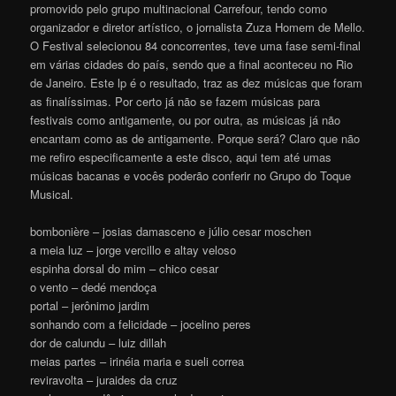
promovido pelo grupo multinacional Carrefour, tendo como
organizador e diretor artístico, o jornalista Zuza Homem de Mello.
O Festival selecionou 84 concorrentes, teve uma fase semi-final
em várias cidades do país, sendo que a final aconteceu no Rio
de Janeiro. Este lp é o resultado, traz as dez músicas que foram
as finalíssimas. Por certo já não se fazem músicas para
festivais como antigamente, ou por outra, as músicas já não
encantam como as de antigamente. Porque será? Claro que não
me refiro especificamente a este disco, aqui tem até umas
músicas bacanas e vocês poderão conferir no Grupo do Toque
Musical.
bombonière – josias damasceno e júlio cesar moschen
a meia luz – jorge vercillo e altay veloso
espinha dorsal do mim – chico cesar
o vento – dedé mendoça
portal – jerônimo jardim
sonhando com a felicidade – jocelino peres
dor de calundu – luiz dillah
meias partes – irinéia maria e sueli correa
reviravolta – juraides da cruz