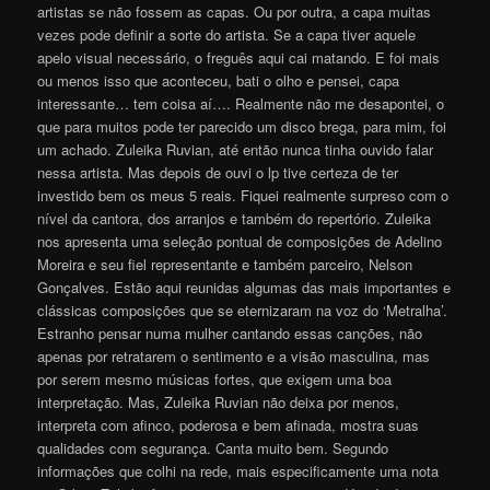
artistas se não fossem as capas. Ou por outra, a capa muitas
vezes pode definir a sorte do artista. Se a capa tiver aquele
apelo visual necessário, o freguês aqui cai matando. E foi mais
ou menos isso que aconteceu, bati o olho e pensei, capa
interessante… tem coisa aí…. Realmente não me desapontei, o
que para muitos pode ter parecido um disco brega, para mim, foi
um achado. Zuleika Ruvian, até então nunca tinha ouvido falar
nessa artista. Mas depois de ouvi o lp tive certeza de ter
investido bem os meus 5 reais. Fiquei realmente surpreso com o
nível da cantora, dos arranjos e também do repertório. Zuleika
nos apresenta uma seleção pontual de composições de Adelino
Moreira e seu fiel representante e também parceiro, Nelson
Gonçalves. Estão aqui reunidas algumas das mais importantes e
clássicas composições que se eternizaram na voz do ‘Metralha’.
Estranho pensar numa mulher cantando essas canções, não
apenas por retratarem o sentimento e a visão masculina, mas
por serem mesmo músicas fortes, que exigem uma boa
interpretação. Mas, Zuleika Ruvian não deixa por menos,
interpreta com afinco, poderosa e bem afinada, mostra suas
qualidades com segurança. Canta muito bem. Segundo
informações que colhi na rede, mais especificamente uma nota