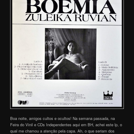
Boa noite, amigos cultos e ocultos! Na semana passada, na
Feira do Vinil e CDs Independentes aqui em BH, achei este lp, o
qual me chamou a atenção pela capa. Ah, o que seriam dos