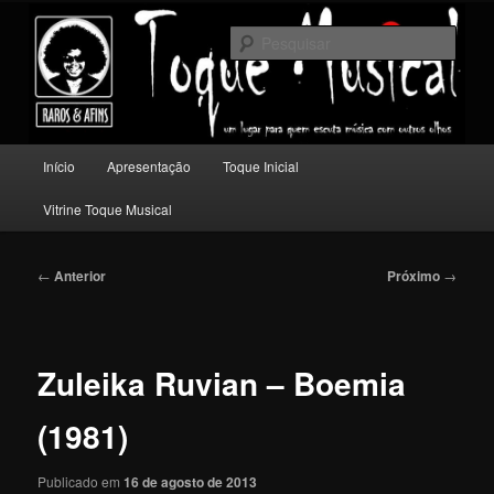
Pular
Um lugar para quem escuta música com outros olhos.
para
Pesqu
o
conteúdo
Toque Musical
principal
Menu
Início
Apresentação
Toque Inicial
principal
Vitrine Toque Musical
Navegação
←
Anterior
Próximo
→
de
posts
Zuleika Ruvian – Boemia
(1981)
Publicado em
16 de agosto de 2013