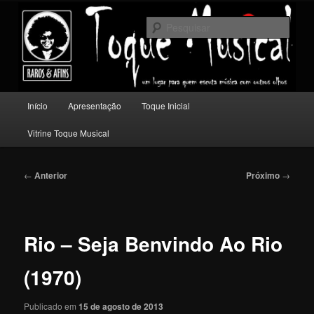
Pular
Um lugar para quem escuta música com outros olhos.
para
Pesqu
o
conteúdo
Toque Musical
principal
Menu
Início
Apresentação
Toque Inicial
principal
Vitrine Toque Musical
Navegação
←
Anterior
Próximo
→
de
posts
Rio – Seja Benvindo Ao Rio
(1970)
Publicado em
15 de agosto de 2013