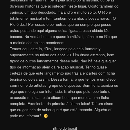
diversas histórias que acontecem neste lugar. Gosto também do
carioca, um tipo descolado, malandro e muito solto. O Rio é
totalmente musical e tem também o samba, a bossa nova… O
Rio é dez! Por essas e por outras que eu sempre que posso
estou postando aqui alguma coisa ligada a essa cidade tão
bacana. Na verdade isso é quase inevitável, afinal é no Rio que
a maioria das coisas acontecem.
Temos aqui este lp, “Rio”, lançado pelo selo Itamaraty,
supostamente no início dos anos 70. Um disco estranho, bem
típico de outros lançamentos desse selo. Não há nele qualquer
tipo de informação além da relação musical. Tenho quase
certeza de que este lançamento não trazia encartes com ficha
técnica ou coisa assim. Dessa forma, o que temos é um disco
sem nome de artistas, grupo ou orquestra. Sem ficha técnica ou
algo que mereça ser informado. E olha que pelo repertório e
excussão musical, este álbum bem que merecia uma ficha
completa. Excelente, da primeira à última faixa! Taí um disco
que eu gostaria de saber que é que está tocando. Alguém aí
pode me informar?
ritmo do brasil