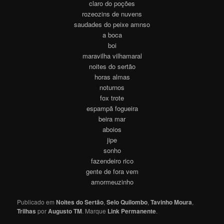
claro do poções
rozeozins de nuvens
saudades do peixe amnso
a boca
boi
maravilha vilhamaral
noites do sertão
horas almas
noturnos
fox trote
espampã fogueira
beira mar
aboios
jipe
sonho
fazendeiro rico
gente de fora vem
amormeuzinho
Publicado em
Noites do Sertão
,
Selo Quilombo
,
Tavinho Moura
,
Trilhas
por
Augusto TM
. Marque
Link Permanente
.