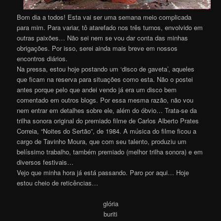
Bom dia a todos! Esta vai ser uma semana meio complicada
para mim. Para variar, tô atarefado nos três turnos, envolvido em
outras paixões… Não sei nem se vou dar conta das minhas
obrigações. Por isso, serei ainda mais breve em nossos
encontros diários.
Na pressa, estou hoje postando um ‘disco de gaveta’, aqueles
que ficam na reserva para situações como esta. Não o postei
antes porque pelo que andei vendo já era um disco bem
comentado em outros blogs. Por essa mesma razão, não vou
nem entrar em detalhes sobre ele, além do óbvio… Trata-se da
trilha sonora original do premiado filme de Carlos Alberto Prates
Correia, “Noites do Sertão”, de 1984. A música do filme ficou a
cargo de Tavinho Moura, que com seu talento, produziu um
belíssimo trabalho, também premiado (melhor trilha sonora) e em
diversos festivais…
Vejo que minha hora já está passando. Paro por aqui… Hoje
estou cheio de reticências…
glória
buriti