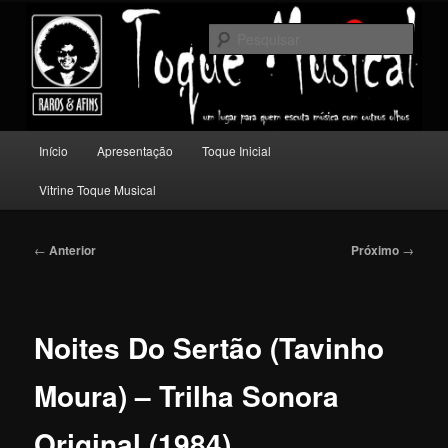
Pular
Um lugar para quem escuta música com outros olhos.
para
Pesqu
o
conteúdo
Toque Musical
principal
Menu
Início
Apresentação
Toque Inicial
principal
Vitrine Toque Musical
Navegação
←
Anterior
Próximo
→
de
posts
Noites Do Sertão (Tavinho
Moura) – Trilha Sonora
Original (1984)