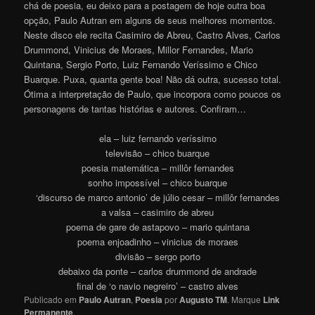
chá de poesia, eu deixo para a postagem de hoje outra boa
opção, Paulo Autran em alguns de seus melhores momentos.
Neste disco ele recita Casimiro de Abreu, Castro Alves, Carlos
Drummond, Vinicius de Moraes, Millor Fernandes, Mario
Quintana, Sergio Porto, Luiz Fernando Veríssimo e Chico
Buarque. Puxa, quanta gente boa! Não dá outra, sucesso total.
Ótima a interpretação de Paulo, que incorpora como poucos os
personagens de tantas histórias e autores. Confiram…
ela – luiz fernando veríssimo
televisão – chico buarque
poesia matemática – millôr fernandes
sonho impossível – chico buarque
‘discurso de marco antonio’ de júlio cesar – millôr fernandes
a valsa – casimiro de abreu
poema de gare de astapovo – mario quintana
poema enjoadinho – vinicius de moraes
divisão – sergo porto
debaixo da ponte – carlos drummond de andrade
final de ‘o navio negreiro’ – castro alves
Publicado em
Paulo Autran
,
Poesia
por
Augusto TM
. Marque
Link
Permanente
.