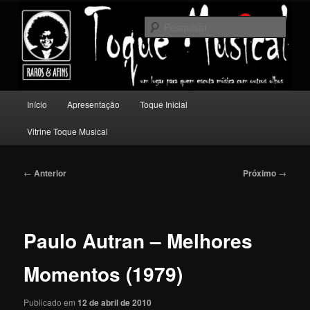
Pular
Um lugar para quem escuta música com outros olhos.
para
Pesqu
o
conteúdo
Toque Musical
principal
Menu
Início
Apresentação
Toque Inicial
principal
Vitrine Toque Musical
Navegação
←
Anterior
Próximo
→
de
posts
Paulo Autran – Melhores
Momentos (1979)
Publicado em
12 de abril de 2010