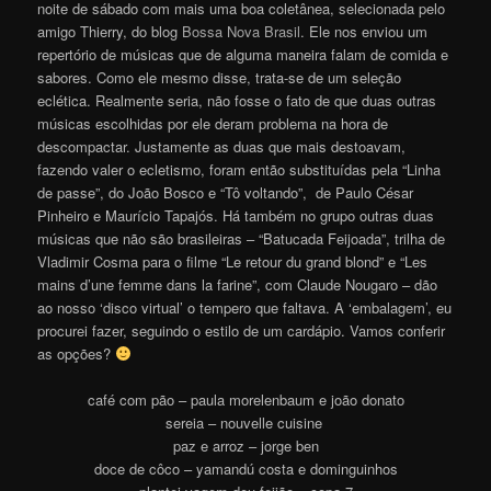
noite de sábado com mais uma boa coletânea, selecionada pelo
amigo Thierry, do blog
Bossa Nova Brasil
. Ele nos enviou um
repertório de músicas que de alguma maneira falam de comida e
sabores. Como ele mesmo disse, trata-se de um seleção
eclética. Realmente seria, não fosse o fato de que duas outras
músicas escolhidas por ele deram problema na hora de
descompactar. Justamente as duas que mais destoavam,
fazendo valer o ecletismo, foram então substituídas pela “Linha
de passe”, do João Bosco e “Tô voltando”, de Paulo César
Pinheiro e Maurício Tapajós. Há também no grupo outras duas
músicas que não são brasileiras – “Batucada Feijoada”, trilha de
Vladimir Cosma para o filme “Le retour du grand blond” e “Les
mains d’une femme dans la farine”, com Claude Nougaro – dão
ao nosso ‘disco virtual’ o tempero que faltava. A ‘embalagem’, eu
procurei fazer, seguindo o estilo de um cardápio. Vamos conferir
as opções?
café com pão – paula morelenbaum e joão donato
sereia – nouvelle cuisine
paz e arroz – jorge ben
doce de côco – yamandú costa e dominguinhos