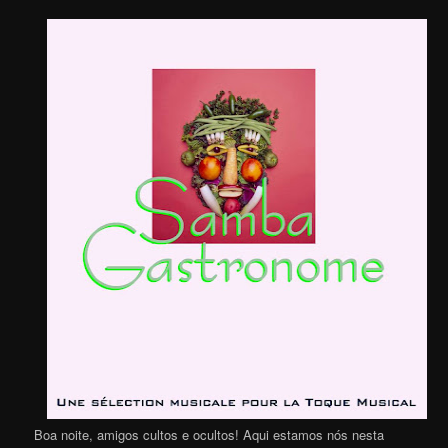
Boa noite, amigos cultos e ocultos! Aqui estamos nós nesta