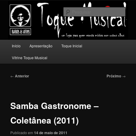
Pular
Um lugar para quem escuta música com outros olhos.
para
Pesqu
o
conteúdo
Toque Musical
principal
Menu
Início
Apresentação
Toque Inicial
principal
Vitrine Toque Musical
Navegação
←
Anterior
Próximo
→
de
posts
Samba Gastronome –
Coletânea (2011)
Publicado em
14 de maio de 2011