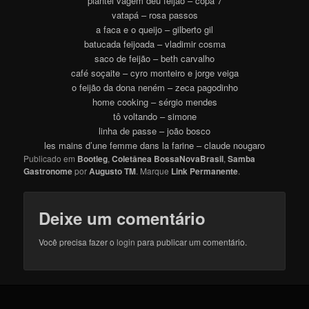
plantei vagem deu feijão – copa 7
vatapá – rosa passos
a faca e o queijo – gilberto gil
batucada feijoada – vladimir cosma
saco de feijão – beth carvalho
café soçaite – cyro monteiro e jorge veiga
o feijão da dona neném – zeca pagodinho
home cooking – sérgio mendes
tô voltando – simone
linha de passe – joão bosco
les mains d’une femme dans la farine – claude nougaro
Publicado em
Bootleg
,
Coletânea BossaNovaBrasil
,
Samba
Gastronome
por
Augusto TM
. Marque
Link Permanente
.
Deixe um comentário
Você precisa fazer o
login
para publicar um comentário.