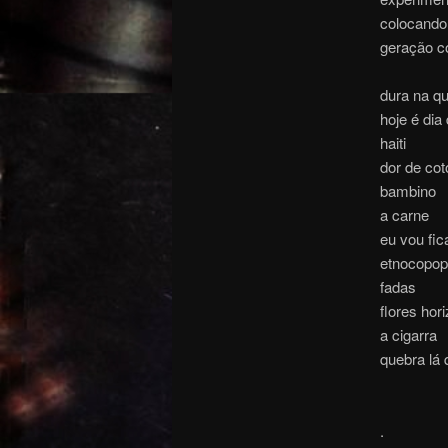
colocando
geração c
dura na q
hoje é dia
haiti
dor de cot
bambino
a carne
eu vou fic
etnocopop
fadas
flores hor
a cigarra
quebra lá 
.