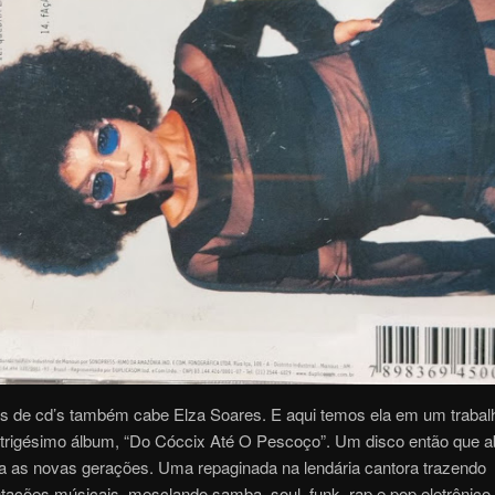
 de cd’s também cabe Elza Soares. E aqui temos ela em um trabal
 trigésimo álbum, “Do Cóccix Até O Pescoço”. Um disco então que a
ra as novas gerações. Uma repaginada na lendária cantora trazendo
ações músicais, mesclando samba, soul, funk, rap e pop eletrônico.