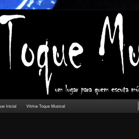
ica com outros olhos.
l
ue Inicial
Vitrine Toque Musical