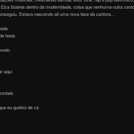
 Elza Soares dentro da modernidade, coisa que nenhuma outra cant
onseguiu. Estava nascendo ali uma nova fase da cantora…
ueda
 de festa
ovelo
ar aqui
izontais
que eu quebro de cá