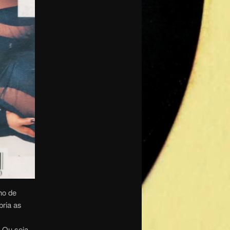
ho de
bria as
 Ou seja,