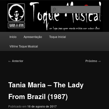
Pular
Um lugar para quem escuta música com outros olhos.
para
Pesqu
o
conteúdo
Toque Musical
principal
Menu
Início
Apresentação
Toque Inicial
principal
Vitrine Toque Musical
Navegação
←
Anterior
Próximo
→
de
posts
Tania Maria – The Lady
From Brazil (1987)
Publicado em
16 de agosto de 2017