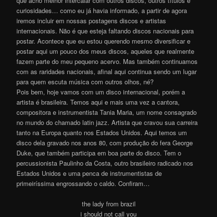
que acho melhor intercalar com outros discos, outros títulos e
curiosidades… como eu já havia informado, a partir de agora
iremos incluir em nossas postagens discos e artistas
internacionais. Não é que esteja faltando discos nacionais para
postar. Acontece que eu estou querendo mesmo diversificar e
postar aqui um pouco dos meus discos, aqueles que realmente
fazem parte do meu pequeno acervo. Mas também continuamos
com as raridades nacionais, afinal aqui continua sendo um lugar
para quem escuta música com outros olhos, né?
Pois bem, hoje vamos com um disco internacional, porém a
artista é brasileira. Temos aqui e mais uma vez a cantora,
compositora e instrumentista Tania Maria, um nome consagrado
no mundo do chamado latin jazz. Artista que cravou sua carreira
tanto na Europa quanto nos Estados Unidos. Aqui temos um
disco dela gravado nos anos 80, com produção do fera George
Duke, que também participa em boa parte do disco. Tem o
percussionista Paulinho da Costa, outro brasileiro radicado nos
Estados Unidos e uma penca de instrumentistas de
primeiríssima engrossando o caldo. Confiram…
the lady from brazil
i should not call you