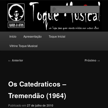
Pular
Um lugar para quem escuta música com outros olhos.
para
Pesqu
o
conteúdo
Toque Musical
principal
Menu
Início
Apresentação
Toque Inicial
principal
Vitrine Toque Musical
Navegação
←
Anterior
Próximo
→
de
posts
Os Catedraticos –
Tremendão (1964)
Publicado em
27 de julho de 2010