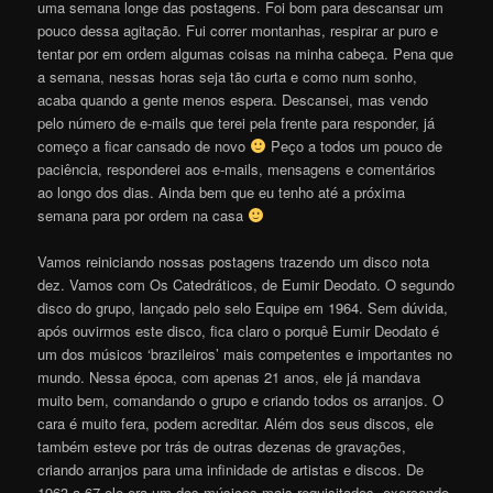
uma semana longe das postagens. Foi bom para descansar um
pouco dessa agitação. Fui correr montanhas, respirar ar puro e
tentar por em ordem algumas coisas na minha cabeça. Pena que
a semana, nessas horas seja tão curta e como num sonho,
acaba quando a gente menos espera. Descansei, mas vendo
pelo número de e-mails que terei pela frente para responder, já
começo a ficar cansado de novo
Peço a todos um pouco de
paciência, responderei aos e-mails, mensagens e comentários
ao longo dos dias. Ainda bem que eu tenho até a próxima
semana para por ordem na casa
Vamos reiniciando nossas postagens trazendo um disco nota
dez. Vamos com Os Catedráticos, de Eumir Deodato. O segundo
disco do grupo, lançado pelo selo Equipe em 1964. Sem dúvida,
após ouvirmos este disco, fica claro o porquê Eumir Deodato é
um dos músicos ‘brazileiros’ mais competentes e importantes no
mundo. Nessa época, com apenas 21 anos, ele já mandava
muito bem, comandando o grupo e criando todos os arranjos. O
cara é muito fera, podem acreditar. Além dos seus discos, ele
também esteve por trás de outras dezenas de gravações,
criando arranjos para uma infinidade de artistas e discos. De
1963 a 67 ele era um dos músicos mais requisitados, exercendo