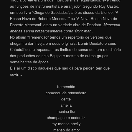
as funções de instrumentista e arranjador. Segundo Ruy Castro,
em seu livro “Chega de Saudades”, até os discos da Elenco, “A
Bossa Nova de Roberto Menescal” ou “A Nova Bossa Nova de
Roberto Menescal” eram na verdade obra de Deodato.
Menescal
apenas servia prazerosamente como ‘front man’
.
No álbum “Tremendão” temos um repertório de versões que
chegam a dar inveja em seus originais. Eumir Deodato e seus
Catedráticos ultrapassam os limites do senso comum e ordinário
das produções do selo Equipe e mesmo de outros grupos
semelhantes da época.
Eis aí um disco daqueles que não dá para perder, tem que
ouvir…
.
tremendão
começou de brincadeira
gente
amélia
menina flor
champagne e codorniz
my manne shelly
imenso do amor