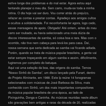
estive longe dos problemas e do mal estar. Agora estou aqui
tentando planejar o meu dia. Sem carro, muda-se toda a minha
rotina. O dia hoje vai ser duro. Vou correr atrás do prejuízo,
refazer as contas e prestar contas. Agradeço aos amigos cultos
e ocultos a solidariedade. Foi reconfortante ler agora, logo cedo,
essas mensagens de apoio. Obrigado! Até ontem, antes do meu
carro ser roubado, eu havia selecionado uma meia dúzia de
discos interessantes de samba, só coisa boa e rara. Mas com o
ocorrido, não tive nem cabeça para levá-los para casa. Daí,
nossa semana que seria dedicada ao samba vai ficando adiada.
Porém, quando se trata de música popular brasileira, a gente vai
estar sempre tropeçando em algum samba e assim, dificilmente,
fugiremos por completo do batuque.
Aqui vai uma seleção da boa, das origens do samba. Temos
“Nosso Sinhô do Samba”, um disco lançado pela Funart, dentro
do Projeto Almirante, em 1988. Este lp reúne 14 fonogramas
selecionados com músicas de José Barbosa da Silva, mais
conhecido com Sinhô, um dos mais importantes compositores
da música popular brasileira de uma época, ao lado de
Pixinguinha, Donga e Caninha. As músicas reunidas neste álbum
são gravações bem antigas e raras da década de 20, realizadas