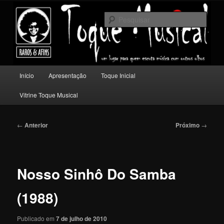
Pular
Um lugar para quem escuta música com outros olhos.
para
Pesqu
o
conteúdo
Toque Musical
principal
Menu
Início
Apresentação
Toque Inicial
principal
Vitrine Toque Musical
Navegação
←
Anterior
Próximo
→
de
posts
Nosso Sinhô Do Samba
(1988)
Publicado em
7 de julho de 2010