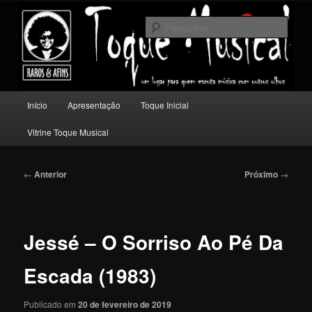
Pular
Um lugar para quem escuta música com outros olhos.
para
Pesqu
o
conteúdo
Toque Musical
principal
Menu
Início
Apresentação
Toque Inicial
principal
Vitrine Toque Musical
Navegação
←
Anterior
Próximo
→
de
posts
Jessé – O Sorriso Ao Pé Da
Escada (1983)
Publicado em
20 de fevereiro de 2019