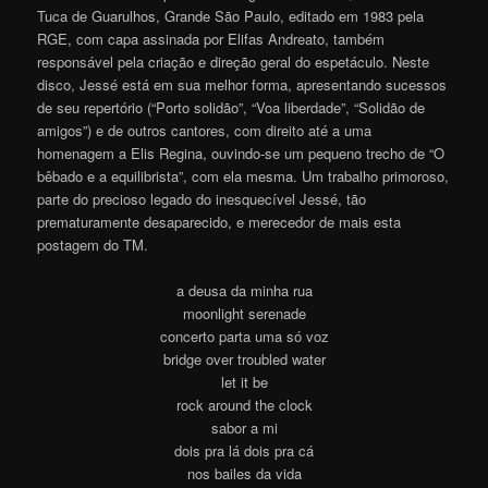
Tuca de Guarulhos, Grande São Paulo, editado em 1983 pela
RGE, com capa assinada por Elifas Andreato, também
responsável pela criação e direção geral do espetáculo. Neste
disco, Jessé está em sua melhor forma, apresentando sucessos
de seu repertório (“Porto solidão”, “Voa liberdade”, “Solidão de
amigos”) e de outros cantores, com direito até a uma
homenagem a Elis Regina, ouvindo-se um pequeno trecho de “O
bêbado e a equilibrista”, com ela mesma. Um trabalho primoroso,
parte do precioso legado do inesquecível Jessé, tão
prematuramente desaparecido, e merecedor de mais esta
postagem do TM.
a deusa da minha rua
moonlight serenade
concerto parta uma só voz
bridge over troubled water
let it be
rock around the clock
sabor a mi
dois pra lá dois pra cá
nos bailes da vida