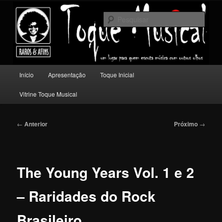
Pular
Um lugar para quem escuta música com outros olhos.
para
Pesqu
o
conteúdo
Toque Musical
principal
Menu
Início
Apresentação
Toque Inicial
principal
Vitrine Toque Musical
Navegação
←
Anterior
Próximo
→
de
posts
The Young Years Vol. 1 e 2
– Raridades do Rock
Brasileiro