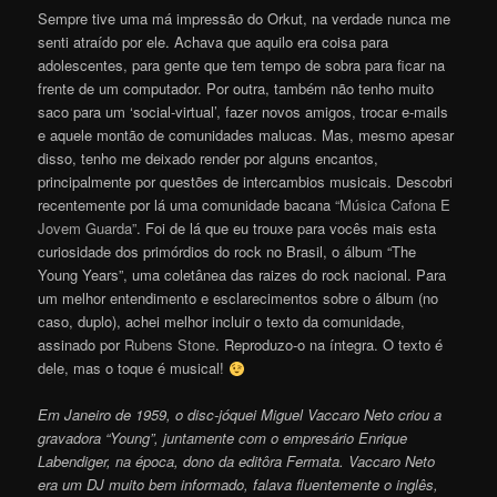
Sempre tive uma má impressão do Orkut, na verdade nunca me
senti atraído por ele. Achava que aquilo era coisa para
adolescentes, para gente que tem tempo de sobra para ficar na
frente de um computador. Por outra, também não tenho muito
saco para um ‘social-virtual’, fazer novos amigos, trocar e-mails
e aquele montão de comunidades malucas. Mas, mesmo apesar
disso, tenho me deixado render por alguns encantos,
principalmente por questões de intercambios musicais. Descobri
recentemente por lá uma comunidade bacana
“Música Cafona E
Jovem Guarda”
. Foi de lá que eu trouxe para vocês mais esta
curiosidade dos primórdios do rock no Brasil, o álbum “The
Young Years”, uma coletânea das raizes do rock nacional. Para
um melhor entendimento e esclarecimentos sobre o álbum (no
caso, duplo), achei melhor incluir o texto da comunidade,
assinado por
Rubens Stone
. Reproduzo-o na íntegra. O texto é
dele, mas o toque é musical!
Em Janeiro de 1959, o disc-jóquei Miguel Vaccaro Neto criou a
gravadora “Young”, juntamente com o empresário Enrique
Labendiger, na época, dono da editôra Fermata. Vaccaro Neto
era um DJ muito bem informado, falava fluentemente o inglês,