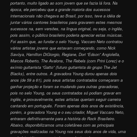
portanto, muito ligado ao som jovem que se fazia lá fora. Na
época, ele percebeu que a grande maioria dos sucessos
internacionais não chegava ao Brasil, por isso, teve a idéia de
juntar vários cantores brasileiros para gravarem estes mesmos
sucessos na, sem versões, na lingua original, ou seja, o inglês,
pois assim, o público brasileiro poderia apreciar estas músicas.
Foi assim que, ao fundar o selo Young, Vaccaro Neto contratou
vários artistas jovens que estavam começando, como Nick
Savóya, Hamilton DiGiorgio, Regiane, Dori “Edson” Angiolella,
Marcos Roberto, The Avalons, The Rebels (com Prini Lorez) e o
exímio guitarrista “Gatto” (futuro guitarrista do grupo The Jet
Blacks), entre outros. A gravadora Young durou apenas dois
anos (de 59 a 61), pois seus artistas contratados começaram a
ganhar projeção e foram se mudando para outras gravadoras,
pois no selo Young, os seus contratados só podiam gravar em
inglês, e provavelmente, estes artistas queriam seguir carreira
cantando em português. Foram apenas dois anos de existência,
porém, a gravadora Young e o seu criador, Miguel Vaccaro Neto,
entraram definitivamente para a história do Rock Brasileiro.
Abaixo, disponibilizamos uma coletânea com as principais
gravações realizadas na Young nos seus dois anos de vida, uma