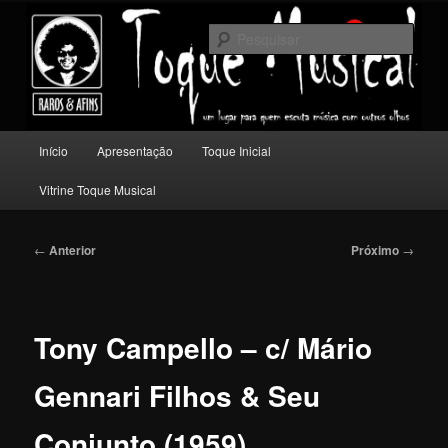
Pular
Um lugar para quem escuta música com outros olhos.
para
Pesqu
o
conteúdo
Toque Musical
principal
Menu
Início
Apresentação
Toque Inicial
principal
Vitrine Toque Musical
Navegação
←
Anterior
Próximo
→
de
posts
Tony Campello – c/ Mário
Gennari Filhos & Seu
Conjunto (1959)