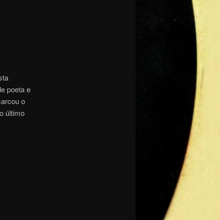
sta
e poeta e
marcou o
o último