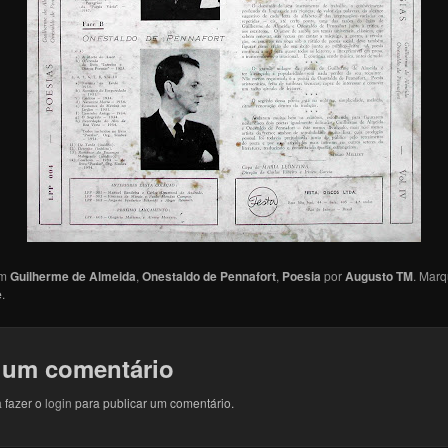
em
Guilherme de Almeida
,
Onestaldo de Pennafort
,
Poesia
por
Augusto TM
. Mar
e
.
 um comentário
 fazer o
login
para publicar um comentário.