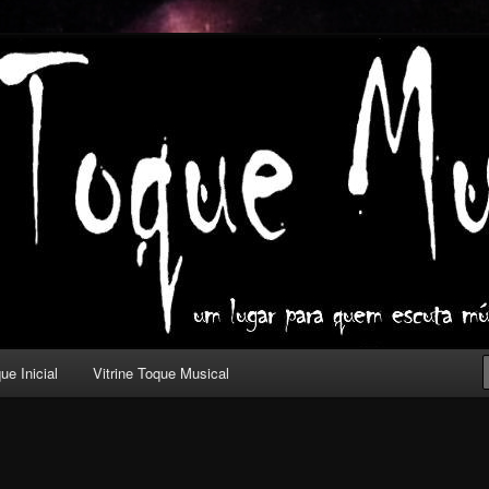
ica com outros olhos.
l
ue Inicial
Vitrine Toque Musical