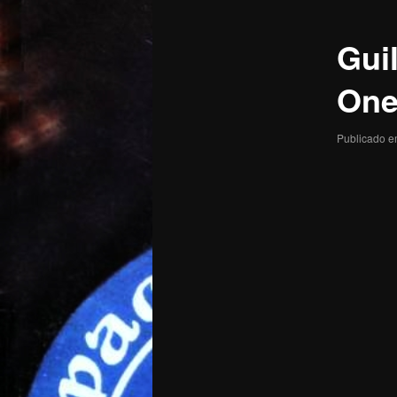
posts
Gui
One
Publicado 