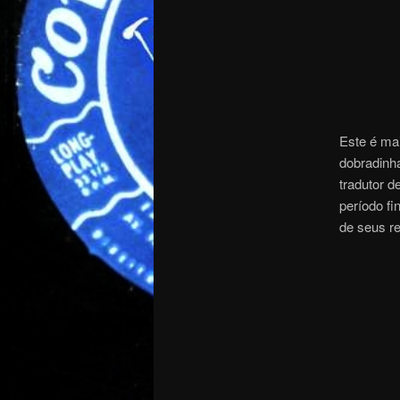
Este é mai
dobradinh
tradutor d
período fi
de seus r