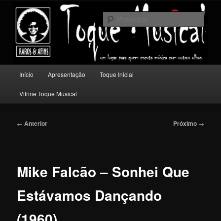
Pular
Um lugar para quem escuta música com outros olhos.
para
Pesqu
o
conteúdo
Toque Musical
principal
Menu
Início
Apresentação
Toque Inicial
principal
Vitrine Toque Musical
Navegação
←
Anterior
Próximo
→
de
posts
Mike Falcão – Sonhei Que
Estávamos Dançando
(1960)