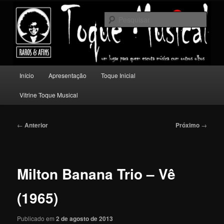
Pular
Um lugar para quem escuta música com outros olhos.
para
Pesqu
o
conteúdo
Toque Musical
principal
Menu
Início
Apresentação
Toque Inicial
principal
Vitrine Toque Musical
Navegação
←
Anterior
Próximo
→
de
posts
Milton Banana Trio – Vê
(1965)
Publicado em
2 de agosto de 2013