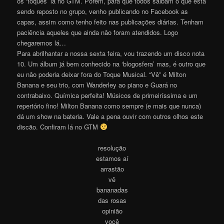
os ‘toques’ lá no GTM. Porém, para que todos saibam o que está
sendo reposto no grupo, venho publicando no Facebook as
capas, assim como tenho feito nas publicações diárias. Tenham
paciência aqueles que ainda não foram atendidos. Logo
chegaremos lá…
Para abrilhantar a nossa sexta feira, vou trazendo um disco nota
10. Um álbum já bem conhecido na ‘blogosfera’ mas, é outro que
eu não poderia deixar fora do Toque Musical. “Vê” é Milton
Banana e seu trio, com Wanderley ao piano e Guará no
contrabaixo. Química perfeita! Músicos de primeiríssima e um
repertório fino! Milton Banana como sempre (e mais que nunca)
dá um show na bateria. Vale a pena ouvir com outros olhos este
discão. Confiram lá no GTM
resolução
estamos aí
arrastão
vê
bananadas
das rosas
opinião
você