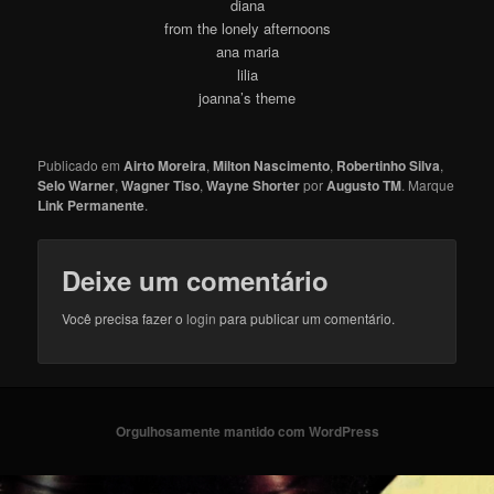
diana
from the lonely afternoons
ana maria
lilia
joanna’s theme
Publicado em
Airto Moreira
,
Milton Nascimento
,
Robertinho Silva
,
Selo Warner
,
Wagner Tiso
,
Wayne Shorter
por
Augusto TM
. Marque
Link Permanente
.
Deixe um comentário
Você precisa fazer o
login
para publicar um comentário.
Orgulhosamente mantido com WordPress