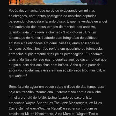
V
ocês devem achar que eu estou exagerando em minhas
celebrações, com tantas postagens de capinhas adptadas
parecendo fotonovela e falando disso. É que na verdade eu andei
me lembrando dos meus tempos de menino, nos anos 60,
quando havia uma revista chamada ‘Fotopotocas’. Era um
almanaque de humor, ilustrado com fotografias de políticos,
artistas e celebridades em geral. Nessas, eram aplicadas os
famosos balõezinhos, tipo revista em quadrinho ou fotonovela,
com falas supostamente ditas pelos personagens. Eu adorava,
aliás vivia fazendo isso nas fotografias aqui de casa. Foi daí que
surgiu a ideia das capinhas com balões. Acho que a partir de
agora vou adotar mais essa em nosso pitoresco blog musical, o
que acham?
Bom, falando agora um pouco sobre o disco do dia, temos para
hoje um trabalho internacional, incrementado com a couvinha
mineira e o tutú de feijão. Estou falando do saxofonista
americano Wayne Shorter (ex-The Jazz Messengers, ex-Miles
Davis Quintet e ex-Weather Report) e seu encontro com os
brasileiros Milton Nascimento, Airto Moreira, Wagner Tiso e