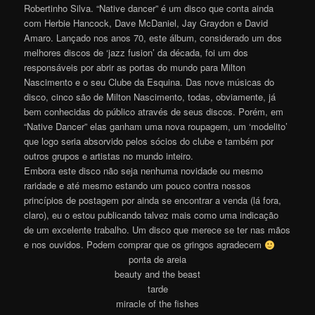
Robertinho Silva. “Native dancer” é um disco que conta ainda
com Herbie Hancock, Dave McDaniel, Jay Graydon e David
Amaro. Lançado nos anos 70, este álbum, considerado um dos
melhores discos de ‘jazz fusion’ da década, foi um dos
responsáveis por abrir as portas do mundo para Milton
Nascimento e o seu Clube da Esquina. Das nove músicas do
disco, cinco são de Milton Nascimento, todas, obviamente, já
bem conhecidas do público através de seus discos. Porém, em
“Native Dancer” elas ganham uma nova roupagem, um ‘modelito’
que logo seria absorvido pelos sócios do clube e também por
outros grupos e artistas no mundo inteiro.
Embora este disco não seja nenhuma novidade ou mesmo
raridade e até mesmo estando um pouco contra nossos
princípios de postagem por ainda se encontrar a venda (lá fora,
claro), eu o estou publicando talvez mais como uma indicação
de um excelente trabalho. Um disco que merece se ter nas mãos
e nos ouvidos. Podem comprar que os gringos agradecem
ponta de areia
beauty and the beast
tarde
miracle of the fishes