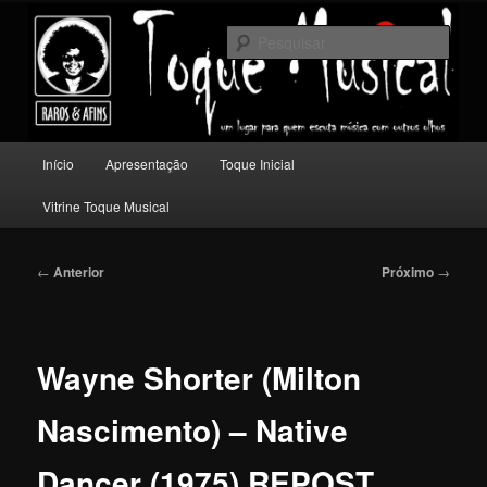
Pular
Um lugar para quem escuta música com outros olhos.
para
Pesqu
o
conteúdo
Toque Musical
principal
Menu
Início
Apresentação
Toque Inicial
principal
Vitrine Toque Musical
Navegação
←
Anterior
Próximo
→
de
posts
Wayne Shorter (Milton
Nascimento) – Native
Dancer (1975) REPOST