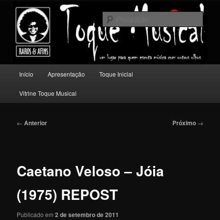
Pular
Um lugar para quem escuta música com outros olhos.
para
Pesqu
o
conteúdo
Toque Musical
principal
Menu
Início
Apresentação
Toque Inicial
principal
Vitrine Toque Musical
Navegação
←
Anterior
Próximo
→
de
posts
Caetano Veloso – Jóia
(1975) REPOST
Publicado em
2 de setembro de 2011