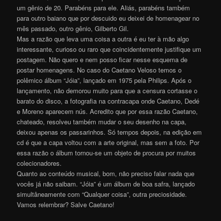
um gênio de 20. Parabéns para ele. Aliás, parabéns também
para outro baiano que por descuido eu deixei de homenagear no
mês passado, outro gênio, Gilberto Gil.
Mas a razão que leva uma coisa a outra é eu ter à mão algo
interessante, curioso ou raro que coincidentemente justifique um
postagem. Não quero e nem posso ficar nesse esquema de
postar homenagens. No caso do Caetano Veloso temos o
polêmico álbum “Jóia”, lançado em 1975 pela Philips. Após o
lançamento, não demorou muito para que a censura cortasse o
barato do disco, a fotografia na contracapa onde Caetano, Dedé
e Moreno aparecem nús. Acredito que por essa razão Caetano,
chateado, resolveu também mudar o seu desenho na capa,
deixou apenas os passarinhos. Só tempos depois, na edição em
cd é que a capa voltou com a arte original, mas sem a foto. Por
essa razão o álbum tornou-se um objeto de procura por muitos
colecionadores.
Quanto ao conteúdo musical, bom, não preciso falar nada que
vocês já não saibam. “Jóia” é um álbum de boa safra, lançado
simultâneamente com “Qualquer coisa”, outra preciosidade.
Vamos relembrar? Salve Caetano!